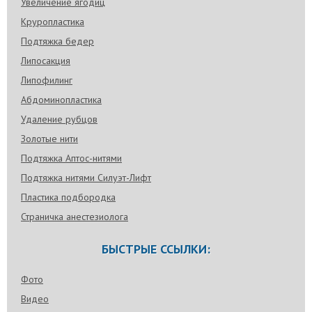
Увеличение ягодиц
Круропластика
Подтяжка бедер
Липосакция
Липофилинг
Абдоминопластика
Удаление рубцов
Золотые нити
Подтяжка Аптос-нитями
Подтяжка нитями Силуэт-Лифт
Пластика подбородка
Страничка анестезиолога
БЫСТРЫЕ ССЫЛКИ:
Фото
Видео