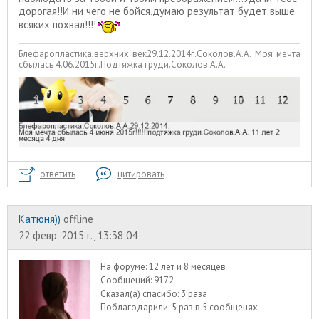
дорогая!!И ни чего не бойся,думаю результат будет выше
всяких похвал!!!!
Блефаропластика,верхних век29.12.2014г.Соколов.А.А. Моя мечта
сбылась 4.06.2015г.Подтяжка груди.Соколов.А.А.
ответить
цитировать
Катюня))
offline
22 февр. 2015 г., 13:38:04
На форуме:
12 лет и 8 месяцев
Сообщений:
9172
Сказал(а) спасибо:
3 раза
Поблагодарили:
5 раз в 5 сообщенях