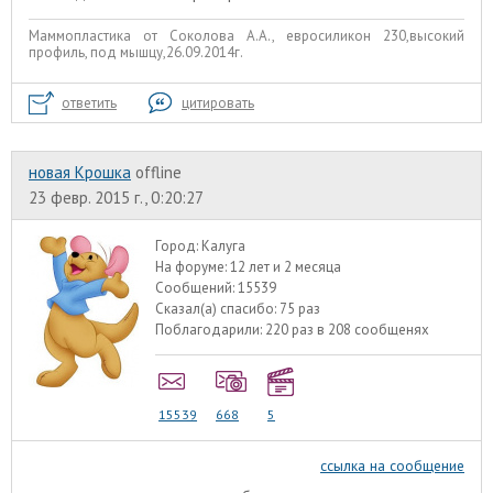
Маммопластика от Соколова А.А., евросиликон 230,высокий
профиль, под мышцу,26.09.2014г.
ответить
цитировать
новая Крошка
offline
23 февр. 2015 г., 0:20:27
Город:
Калуга
На форуме:
12 лет и 2 месяца
Сообщений:
15539
Сказал(а) спасибо:
75 раз
Поблагодарили:
220 раз в 208 сообщенях
15539
668
5
ссылка на сообщение