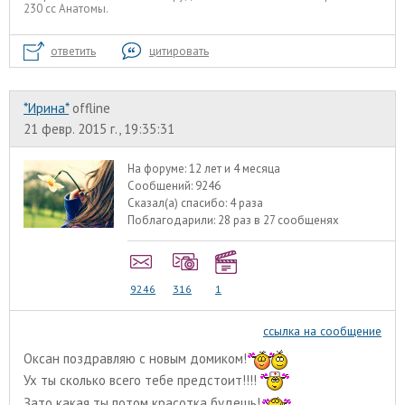
230 сс Анатомы.
ответить
цитировать
*Ирина*
offline
21 февр. 2015 г., 19:35:31
На форуме:
12 лет и 4 месяца
Сообщений:
9246
Сказал(а) спасибо:
4 раза
Поблагодарили:
28 раз в 27 сообщенях
9246
316
1
ссылка на сообщение
Оксан поздравляю с новым домиком!
Ух ты сколько всего тебе предстоит!!!!
Зато какая ты потом красотка будешь!