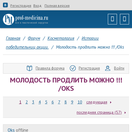
Регистрация
Вход
Полная версия
Главная
/
Форум
/
Косметология
/
Истории
победительниц акции.
/
Молодость продлить можно !!! /Oks
Правила форума
Регистрация
Войти
МОЛОДОСТЬ ПРОДЛИТЬ МОЖНО !!!
/OKS
1
2
3
4
5
6
7
8
9
10
следующая
последняя страница (57)
Oks
offline