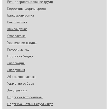
Реэндопротезирование груди
Коррекция формы ареол
Блефаропластика
Ринопластика
Фейслифтинг
Отопластика
Увеличение ягодиц
Круропластика
Подтяжка бедер
Липосакция
Липофилинг
Абдоминопластика
Удаление рубцов
Золотые нити
Подтяжка Аптос-нитями
Подтяжка нитями Силуэт-Лифт