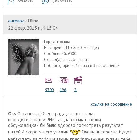
ответить
цитировать
ангелок
offline
22 февр. 2015 г., 4:15:04
Город:
москва
На форуме:
11 лет и 8 месяцев
Сообщений:
9300
Сказал(а) спасибо:
5 раз
Поблагодарили:
32 раза в 32 сообщенях
9300
196
2
ссылка на сообщение
Oks
Оксаночка, Очень рада,что ты стала
победительницей!!!Не так давно мы с тобой
обсуждали,как бы было здорово посмотреть результат
нитей.И скоро мы его увидим
Очень интересно будет
наблюдать за тобой и твоим преображением!!!Удачи тебе