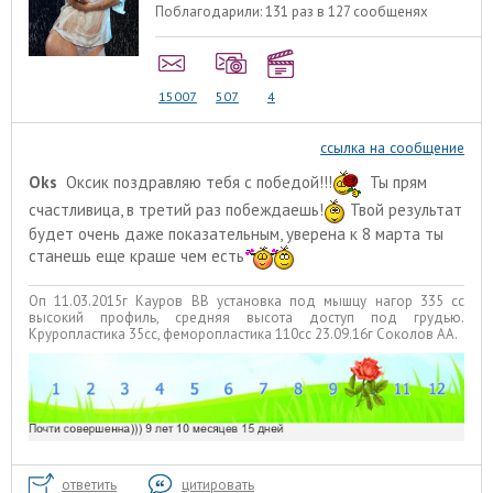
Поблагодарили:
131 раз в 127 сообщенях
15007
507
4
ссылка на сообщение
Oks
Оксик поздравляю тебя с победой!!!
Ты прям
счастливица, в третий раз побеждаешь!
Твой результат
будет очень даже показательным, уверена к 8 марта ты
станешь еще краше чем есть
Оп 11.03.2015г Кауров ВВ установка под мышцу нагор 335 сс
высокий профиль, средняя высота доступ под грудью.
Круропластика 35сс, феморопластика 110сс 23.09.16г Соколов АА.
ответить
цитировать