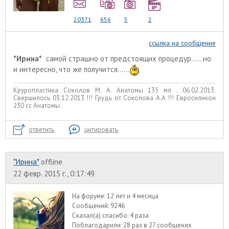
20371
656
5
2
ссылка на сообщение
*Ирина*
самой страшно от предстоящих процедур......но
и интересно, что же получится......
Круропластика Соколов М. А. Анатомы 135 мл . 06.02.2013.
Свершилось 03.12.2013 !!! Грудь от Соколова А.А !!! Евросиликон
230 сс Анатомы.
ответить
цитировать
*Ирина*
offline
22 февр. 2015 г., 0:17:49
На форуме:
12 лет и 4 месяца
Сообщений:
9246
Сказал(а) спасибо:
4 раза
Поблагодарили:
28 раз в 27 сообщенях