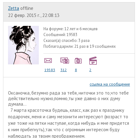
Zetta
offline
22 февр. 2015 г., 22:08:13
На форуме:
12 лет и 6 месяцев
Сообщений:
19583
Сказал(а) спасибо:
3 раза
Поблагодарили:
21 раз в 19 сообщенях
19583
312
8
2
ссылка на сообщение
Оксаночка, безумно рада за тебя, ниточки это то,что тебе
действительно нужно,помню,ты уже давно о них думу
думала...
7 марта красоточка будешь, класс, как раз к празднику
подарочек, меня и саму мезонити интересуют (возраст то
уже тоже на пятки наступае, когда нибудь и мне придется
к ним прибегнуть),так что с огромным интересом буду
наблюдать за твоим преображением.