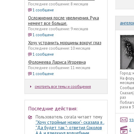
Последнее сообщение: 8 месяцев
1 сообщене
Осложнения после увеличения. Рука
ангело
немеет все больше.
Последнее сообщение: 9 месяцев
1 сообщене
Хочу устранить морщины вокруг глаз
Последнее сообщение: 10 месяцев
1 сообщене
Фоломеева Лариса Игоревна
Последнее сообщение: 11 месяцев
Город:
1 сообщене
На фор
месяце
смотреть все темы и сообщения
Сообще
Сказал(
раз
Поблаг
раза в 
Последние действия:
Пользователь corala читает тему
93
"Хочу стройные ножки"- сказала я .
"Да будет так "- ответил Соколов
2
А.А. и взмахнул волшебным