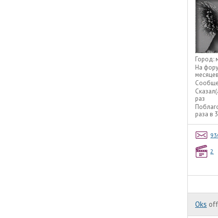
Город:
На фор
месяце
Сообще
Сказал(
раз
Поблаг
раза в 
93
2
Oks
off