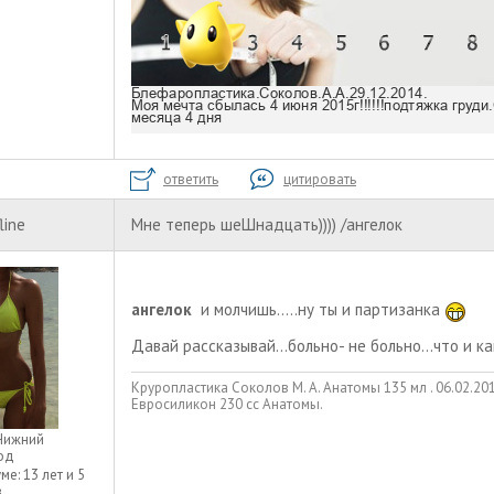
ответить
цитировать
line
Мне теперь шеШнадцать)))) /ангелок
ангелок
и молчишь.....ну ты и партизанка
Давай рассказывай...больно- не больно...что и как
Круропластика Соколов М. А. Анатомы 135 мл . 06.02.2013
Евросиликон 230 сс Анатомы.
Нижний
од
уме:
13 лет и 5
в