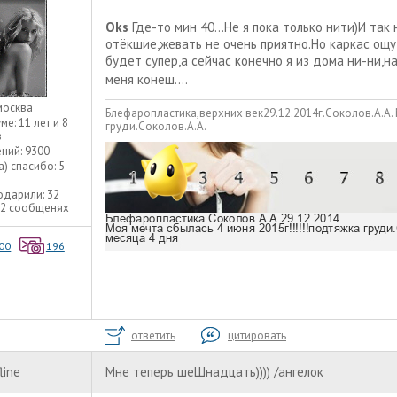
Oks
Где-то мин 40...Не я пока только нити)И та
отёкшие,жевать не очень приятно.Но каркас ощу
будет супер,а сейчас конечно я из дома ни-ни,
меня конеш....
москва
Блефаропластика,верхних век29.12.2014г.Соколов.А.А.
уме:
11 лет и 8
груди.Соколов.А.А.
в
ний:
9300
а) спасибо:
5
одарили:
32
32 сообщенях
00
196
ответить
цитировать
line
Мне теперь шеШнадцать)))) /ангелок