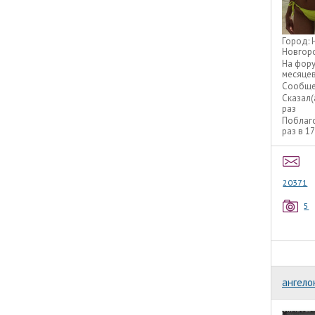
Город:
Новгор
На фор
месяце
Сообще
Сказал(
раз
Поблаг
раз в 1
20371
5
ангело