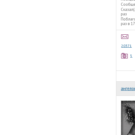
Сообще
Сказал(
раз
Поблаг
раз в 1
20371
5
ангело