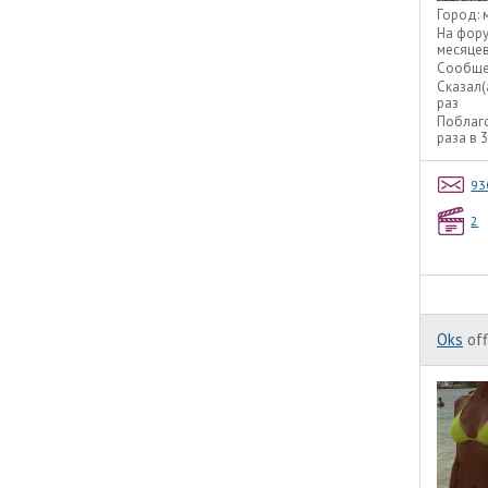
Город:
На фор
месяце
Сообще
Сказал(
раз
Поблаг
раза в 
93
2
Oks
off