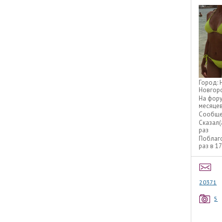
Город:
Новгор
На фор
месяце
Сообще
Сказал(
раз
Поблаг
раз в 1
20371
5