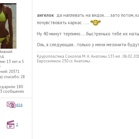
ангелок
да наплевать на видок.....зато потом, 
почувствовать каркас .....
Ну 40 минут терпимо.....быстренько тебе их натык
Оль, я следующая...только у меня мезонити будут.
Нижний
Круропластика Соколов М. А. Анатомы 135 мл . 06.02.2013
од
Евросиликон 230 сс Анатомы.
уме:
13 лет и 5
в
ний:
20371
а) спасибо:
28
одарили:
180
73 сообщенях
656
2