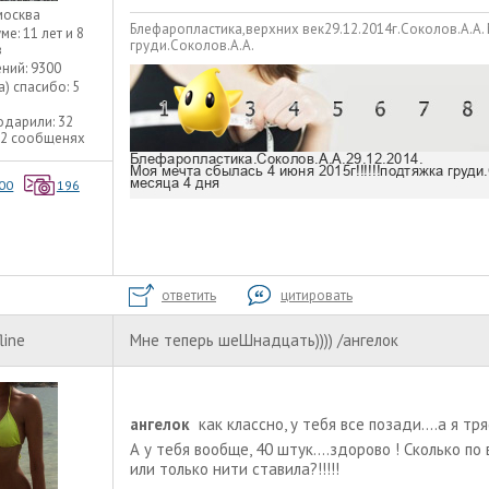
москва
Блефаропластика,верхних век29.12.2014г.Соколов.А.А.
уме:
11 лет и 8
груди.Соколов.А.А.
в
ний:
9300
а) спасибо:
5
одарили:
32
32 сообщенях
00
196
ответить
цитировать
line
Мне теперь шеШнадцать)))) /ангелок
ангелок
как классно, у тебя все позади....а я тряс
А у тебя вообще, 40 штук....здорово ! Сколько п
или только нити ставила?!!!!!