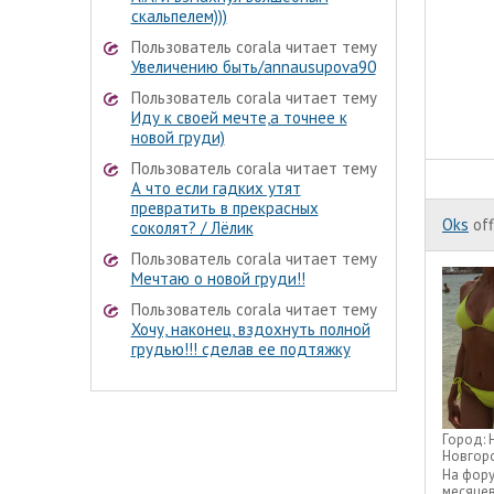
скальпелем)))
Пользователь corala читает тему
Увеличению быть/annausupova90
Пользователь corala читает тему
Иду к своей мечте,а точнее к
новой груди)
Пользователь corala читает тему
А что если гадких утят
превратить в прекрасных
Oks
off
соколят? / Лёлик
Пользователь corala читает тему
Мечтаю о новой груди!!
Пользователь corala читает тему
Хочу, наконец, вздохнуть полной
грудью!!! сделав ее подтяжку
Город:
Новгор
На фор
месяце