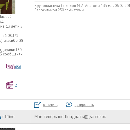
Круропластика Соколов М. А. Анатомы 135 мл . 06.02.2013
Евросиликон 230 сс Анатомы.
Нижний
од
уме:
13 лет и 5
в
ний:
20371
а) спасибо:
28
одарили:
180
73 сообщенях
656
2
ответить
цитировать
к
offline
Мне теперь шеШнадцать)))) /ангелок