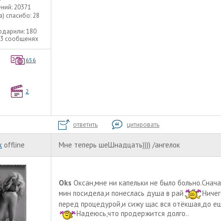
ний:
20371
а) спасибо:
28
одарили:
180
73 сообщенях
656
2
ответить
цитировать
к
offline
Мне теперь шеШнадцать)))) /ангелок
Oks
Оксан,мне ни капельки не было больно.Снача
мин посидела,и понеслась душа в рай
Ничег
перед процедурой,и сижу щас вся отёкшая,до ещё
Надеюсь,что продержится долго..