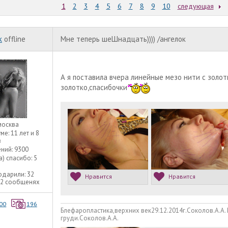
1
2
3
4
5
6
7
8
9
10
следующая
к
offline
Мне теперь шеШнадцать)))) /ангелок
А я поставила вчера линейные мезо нити с золо
золотко,спасибочки
москва
уме:
11 лет и 8
в
ний:
9300
а) спасибо:
5
одарили:
32
Нравится
Нравится
32 сообщенях
00
196
Блефаропластика,верхних век29.12.2014г.Соколов.А.А.
груди.Соколов.А.А.