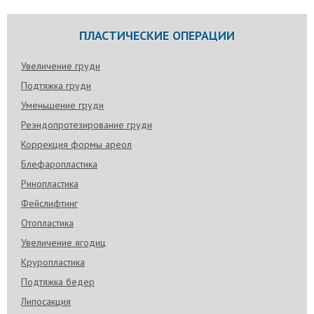
ПЛАСТИЧЕСКИЕ ОПЕРАЦИИ
Увеличение груди
Подтяжка груди
Уменьшение груди
Реэндопротезирование груди
Коррекция формы ареол
Блефаропластика
Ринопластика
Фейслифтинг
Отопластика
Увеличение ягодиц
Круропластика
Подтяжка бедер
Липосакция