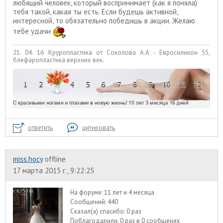
любящий человек, который воспринимает (как я поняла)
тебя такой, какая ты есть. Если будешь активной,
интересной, то обязательно победишь в акции. Желаю
тебе удачи
21. 04. 16 Круропластика от Соколова А.А - Евросиликон 55,
блефаропластика верхних век.
ответить
цитировать
miss.hocy
offline
17 марта 2015 г., 9:22:25
На форуме:
11 лет и 4 месяца
Сообщений:
440
Сказал(а) спасибо:
0 раз
Поблагодарили:
0 раз в 0 сообщенях