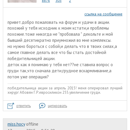
8876
303
2
ссылка на сообщение
привет.добро пожаловать на форум и удачи в акции.
похожий у тебя исходник к моим кстати,и проблемы
похожие.тоже никогда не "пробовала " декольте и мой
бывший десятикратно приумножил во мне комплексы.
но нужно бороться с собой,и делать что в твоих силах,а
самое главное делать все что бы стать достойной
победительницей акции.
деток как я понимаю у тебя нет??не ставила вопрос о
груди так,что сначала дети,грудное вскармливание,а
потом уже операция?
победительница акции за апрель 2015! меня оперировал лучший
хирург Абовян Г.Р.евросиликон 255.увеличение груди.
ответить
цитировать
miss.hocy
offline