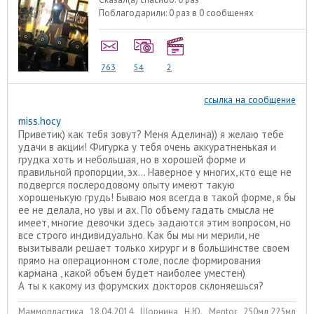
Поблагодарили:
0 раз в 0 сообщенях
763
54
2
ссылка на сообщение
miss.hocy
Приветик) как тебя зовут? Меня Аделина)) я желаю тебе
удачи в акции! Фигурка у тебя очень аккуратненькая и
грудка хоть и небольшая, но в хорошей форме и
правильной пропорции, эх... Наверное у многих, кто еще не
подвергся послеродовому опыту имеют такую
хорошенькую грудь! Бываю моя всегда в такой форме, я бы
ее не делала, но увы и ах. По объему гадать смысла не
имеет, многие девочки здесь задаются этим вопросом, но
все строго индивидуально. Как бы мы ни мерили, не
вызитывали решает только хирург и в большинстве своем
прямо на операционном столе, после формирования
кармана , какой объем будет наиболее уместен)
А ты к какому из форумских докторов склоняешься?
Маммопластика 18.04.2014 Шорнина Н.Ю. Mentor 250мл,225мл