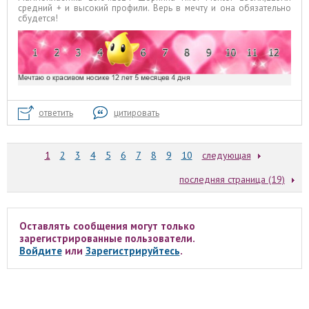
средний + и высокий профили. Верь в мечту и она обязательно
сбудется!
ответить
цитировать
1
2
3
4
5
6
7
8
9
10
следующая
последняя страница (19)
Оставлять сообщения могут только
зарегистрированные пользователи.
Войдите
или
Зарегистрируйтесь
.