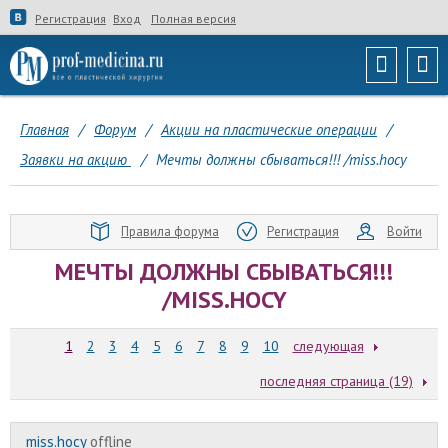
Регистрация
Вход
Полная версия
Главная
/
Форум
/
Акции на пластические операции
/
Заявки на акцию
/
Мечты должны сбываться!!! /miss.hocy
Правила форума
Регистрация
Войти
МЕЧТЫ ДОЛЖНЫ СБЫВАТЬСЯ!!!
/MISS.HOCY
1
2
3
4
5
6
7
8
9
10
следующая
последняя страница (19)
miss.hocy
offline