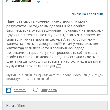
137
4
ссылка на сообщение
Haru ,
без спорта конечно тяжело достич нужных
результатов. Но то,что вы сделали и без особых
физических нагрузок заслуживает похвалы. Я не знаю,как у
других,но я терпеть не могу диеты,потому что совсем нет
силы воли,точнее даже выдержки. А вот спортом могу
заниматься хоть круглосуточно!!!! и там у меня силы воли
хватает)))) если честно,то я преклоняюсь перед
девочками,которые могут контролировать себя в еде,а
особенно семейных девочек. ведь так сложно сидеть на
диете,когда приходится готовить кастрюли еды детям и
мужу,а при этом есть петрушку))))
Мужчин в женщинах привлекают три особенности: лицо и грудь,
ведь грудь — лицо женщины!
ответить
цитировать
Haru
offline