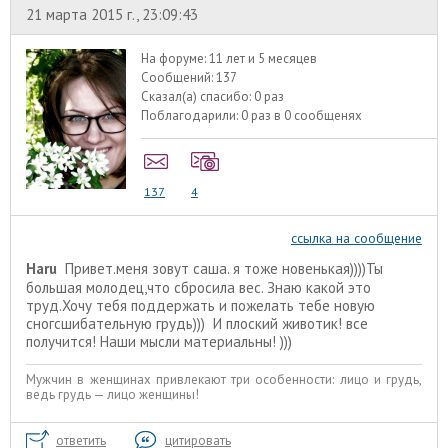
21 марта 2015 г., 23:09:43
На форуме:
11 лет и 5 месяцев
Сообщений:
137
Сказал(а) спасибо:
0 раз
Поблагодарили:
0 раз в 0 сообщенях
137
4
ссылка на сообщение
Haru
Привет.меня зовут саша. я тоже новенькая))))Ты
большая молодец,что сбросила вес. Знаю какой это
труд.Хочу тебя поддержать и пожелать тебе новую
сногсшибательную грудь))) И плоский животик! все
получится! Наши мысли материальны! )))
Мужчин в женщинах привлекают три особенности: лицо и грудь,
ведь грудь — лицо женщины!
ответить
цитировать