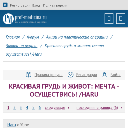
Регистрация
Вход
Полная версия
Главная
/
Форум
/
Акции на пластические операции
/
Заявки на акцию
/
Красивая грудь и живот: мечта -
осуществись! /Haru
Правила форума
Регистрация
Войти
КРАСИВАЯ ГРУДЬ И ЖИВОТ: МЕЧТА -
ОСУЩЕСТВИСЬ! /HARU
1
2
3
4
5
6
следующая
последняя страница (6)
Haru
offline