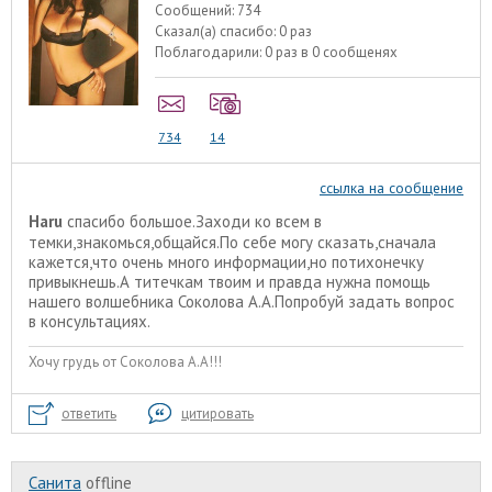
Сообщений:
734
Сказал(а) спасибо:
0 раз
Поблагодарили:
0 раз в 0 сообщенях
734
14
ссылка на сообщение
Haru
спасибо большое.Заходи ко всем в
темки,знакомься,общайся.По себе могу сказать,сначала
кажется,что очень много информации,но потихонечку
привыкнешь.А титечкам твоим и правда нужна помощь
нашего волшебника Соколова А.А.Попробуй задать вопрос
в консультациях.
Хочу грудь от Соколова А.А!!!
ответить
цитировать
Санита
offline