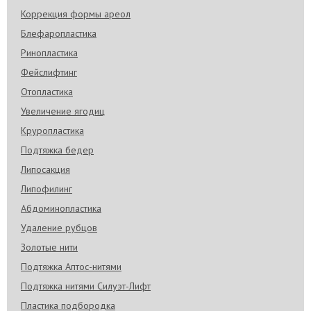
Коррекция формы ареол
Блефаропластика
Ринопластика
Фейслифтинг
Отопластика
Увеличение ягодиц
Круропластика
Подтяжка бедер
Липосакция
Липофилинг
Абдоминопластика
Удаление рубцов
Золотые нити
Подтяжка Аптос-нитями
Подтяжка нитями Силуэт-Лифт
Пластика подбородка