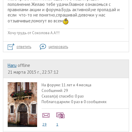
пополнение.Желаю тебе удачи.Главное ознакомься с
правилами акции и форума.Будь активной,не пропадай и
если что-то не понятно,спрашивай.девочки у нас
отзывчивые,помогут во всем
Хочу грудь от Соколова А.А!!!
ответить
цитировать
Haru
offline
21 марта 2015 г., 22:37:12
На форуме:
11 лет и 4 месяца
Сообщений:
29
Сказал(а) спасибо:
0 раз
Поблагодарили:
0 раз в 0 сообщенях
29
1