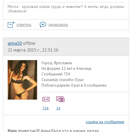
Мечта - красивая новая грудь и животик!! А мечты ведь должны
сбываться!
ответить
цитировать
anna30
offline
21 марта 2015 г., 22:31:16
Город:
Ярославль
На форуме:
12 лет и 4 месяца
Сообщений:
734
Сказал(а) спасибо:
0 раз
Поблагодарили:
0 раз в 0 сообщенях
734
14
ссылка на сообщение
Haru
приветик!Я Анна.Рада,что в наших рядах