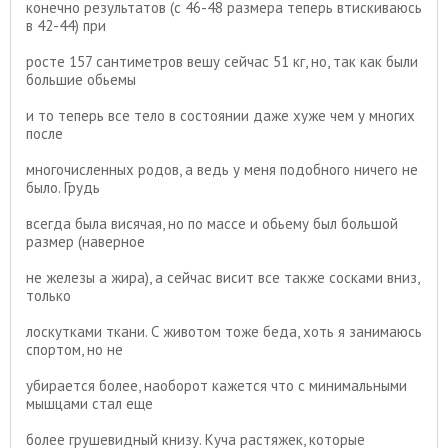
конечно результатов (с 46-48 размера теперь втискиваюсь
в 42-44) при
росте 157 сантиметров вешу сейчас 51 кг, но, так как были
большие обьемы
и то теперь все тело в состоянии даже хуже чем у многих
после
многочисленных родов, а ведь у меня подобного ничего не
было. Грудь
всегда была висячая, но по массе и обьему был большой
размер (наверное
не железы а жира), а сейчас висит все также сосками вниз,
только
лоскутками ткани. С животом тоже беда, хоть я занимаюсь
спортом, но не
убирается более, наоборот кажется что с минимальными
мышцами стал еще
более грушевидный книзу. Куча растяжек, которые