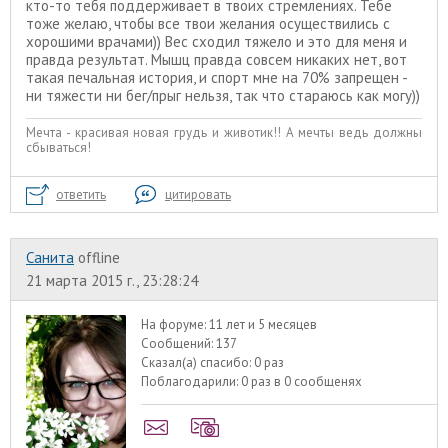
кто-то тебя поддерживает в твоих стремлениях. Тебе
тоже желаю, чтобы все твои желания осуществились с
хорошими врачами)) Вес сходил тяжело и это для меня и
правда результат. Мышц правда совсем никаких нет, вот
такая печальная история, и спорт мне на 70% запрещен -
ни тяжести ни бег/прыг нельзя, так что стараюсь как могу))
Мечта - красивая новая грудь и животик!! А мечты ведь должны
сбываться!
ответить
цитировать
Санита
offline
21 марта 2015 г., 23:28:24
На форуме:
11 лет и 5 месяцев
Сообщений:
137
Сказал(а) спасибо:
0 раз
Поблагодарили:
0 раз в 0 сообщенях