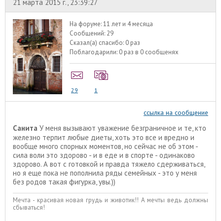
21 марта 2015 г., 23:39:27
На форуме:
11 лет и 4 месяца
Сообщений:
29
Сказал(а) спасибо:
0 раз
Поблагодарили:
0 раз в 0 сообщенях
29
1
ссылка на сообщение
Санита
У меня вызывают уважение безграничное и те, кто
железно терпит любые диеты, хоть это все и вредно и
вообще много спорных моментов, но сейчас не об этом -
сила воли это здорово - и в еде и в спорте - одинаково
здорово. А вот с готовкой и правда тяжело сдерживаться,
но я еще пока не пополнила ряды семейных - это у меня
без родов такая фигурка, увы.))
Мечта - красивая новая грудь и животик!! А мечты ведь должны
сбываться!