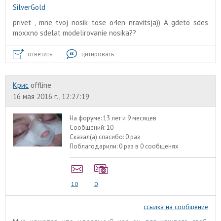
SilverGold
privet , mne tvoj nosik tose o4en nravitsja)) A gdeto sdes
moxxno sdelat modelirovanie nosika??
ответить
цитировать
Крис
offline
16 мая 2016 г., 12:27:19
На форуме:
13 лет и 9 месяцев
Сообщений:
10
Сказал(а) спасибо:
0 раз
Поблагодарили:
0 раз в 0 сообщенях
10
0
ссылка на сообщение