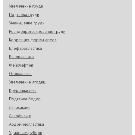
Увеличение груди
Подтяжка груди
Уменьшение груди
Реэндопротезирование груди
Коррекция формы ареол
Блефаропластика
Ринопластика
Фейслифтинг
Отопластика
Увеличение ягодиц
Круропластика
Подтяжка бедер
Липосакция
Липофилинг
Абдоминопластика
Удаление рубцов