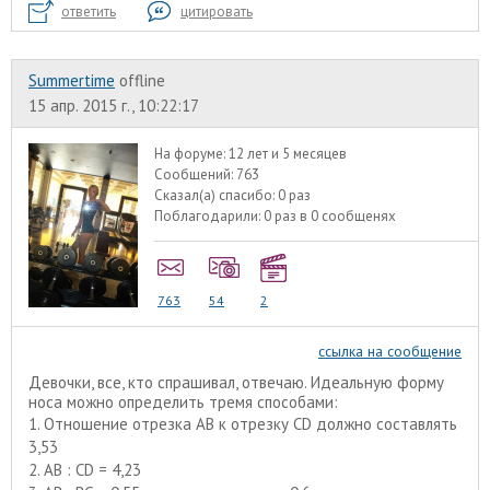
ответить
цитировать
Summertime
offline
15 апр. 2015 г., 10:22:17
На форуме:
12 лет и 5 месяцев
Сообщений:
763
Сказал(а) спасибо:
0 раз
Поблагодарили:
0 раз в 0 сообщенях
763
54
2
ссылка на сообщение
Девочки, все, кто спрашивал, отвечаю. Идеальную форму
носа можно определить тремя способами:
1. Отношение отрезка АВ к отрезку CD должно составлять
3,53
2. АВ : СD = 4,23