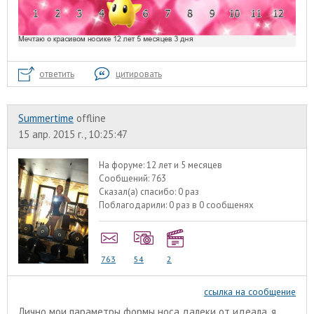
ответить
цитировать
Summertime
offline
15 апр. 2015 г., 10:25:47
На форуме:
12 лет и 5 месяцев
Сообщений:
763
Сказал(а) спасибо:
0 раз
Поблагодарили:
0 раз в 0 сообщенях
763
54
2
ссылка на сообщение
Лично мои параметры формы носа далеки от идеала, я