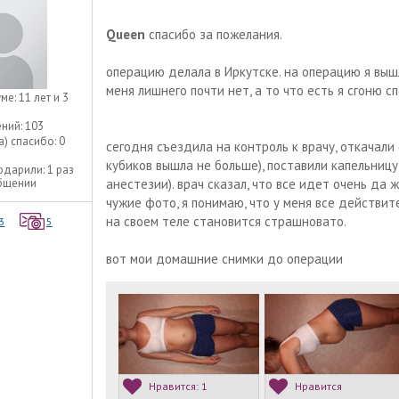
Queen
спасибо за пожелания.
операцию делала в Иркутске. на операцию я вышла
меня лишнего почти нет, а то что есть я сгоню с
уме:
11 лет и 3
ний:
103
а) спасибо:
0
сегодня съездила на контроль к врачу, откачали
кубиков вышла не больше), поставили капельницу,
одарили:
1 раз
общении
анестезии). врач сказал, что все идет очень да 
чужие фото, я понимаю, что у меня все действит
на своем теле становится страшновато.
3
5
вот мои домашние снимки до операции
Нравится:
1
Нравится