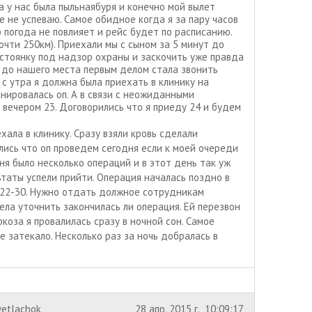
а у нас была пыльнаябуря и конечно мой вылет
 не успеваю. Самое обидное когда я за пару часов
 погода не повлияет и рейс будет по расписанию.
почти 250км). Приехали мы с сыном за 5 минут до
стоянку под надзор охраны и заскочить уже правда
ь до нашего места первым делом стала звонить
с утра я должна была приехать в клинику на
анировалась оп. А в связи с неожиданными
 вечером 23. Договорились что я приеду 24 и будем
хала в клинику. Сразу взяли кровь сделали
лись что оп проведем сегодня если к моей очереди
ня было несколько операций и в этот день так уж
льтаты успели прийти. Операция началась поздно в
в 22-30. Нужно отдать должное сотрудникам
тела уточнить закончилась ли операция. Ей перезвон
коза я провалилась сразу в ночной сон. Самое
 затекало. Несколько раз за ночь добралась в
vetlachok
28 апр. 2015 г., 10:09:17