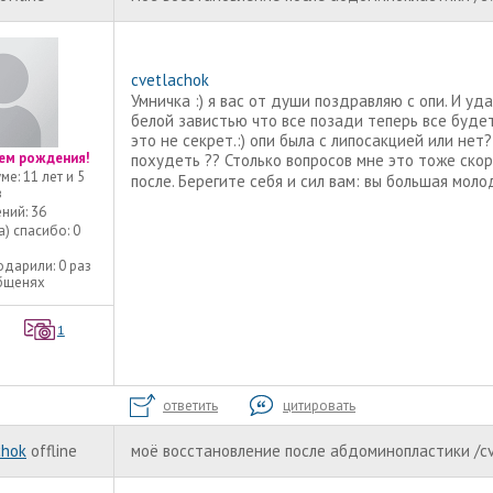
cvetlachok
Умничка :) я вас от души поздравляю с опи. И у
белой завистью что все позади теперь все будет
это не секрет.:) опи была с липосакцией или нет
ем рождения!
похудеть ?? Столько вопросов мне это тоже ско
уме:
11 лет и 5
после. Берегите себя и сил вам: вы большая мол
в
ний:
36
а) спасибо:
0
одарили:
0 раз
общенях
1
ответить
цитировать
chok
offline
моё восстановление после абдоминопластики /c