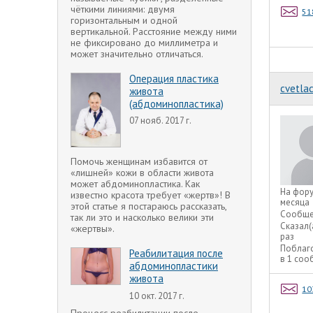
чёткими линиями: двумя
51
горизонтальным и одной
вертикальной. Расстояние между ними
не фиксировано до миллиметра и
может значительно отличаться.
Операция пластика
cvetla
живота
(абдоминопластика)
07 нояб. 2017 г.
Помочь женщинам избавится от
«лишней» кожи в области живота
может абдоминопластика. Как
На фор
известно красота требует «жертв»! В
месяца
этой статье я постараюсь рассказать,
Сообще
так ли это и насколько велики эти
Сказал(
«жертвы».
раз
Поблаг
Реабилитация после
в 1 со
абдоминопластики
живота
10
10 окт. 2017 г.