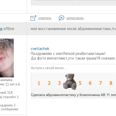
ответить
цитировать
яя
offline
моё восстановление после абдоминопластики /c
cvetlachok
Поздравляю с опи!Легкой реабиталитации!
Да фото впечатляют,это такая грыжа?Я сначало 
На пути к своей мечте....
Кинешма
уме:
11 лет и 6
в
ний:
518
а) спасибо:
1
одарили:
2
2 сообщенях