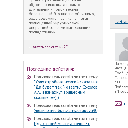
Процесс реабилитации после
абдоминопластики довольно
длительный и порой весьма
болезненный. Это вполне объяснимо,
ведь абдоминопластика является
cvetla
полноценной хирургической
операцией со всеми вытекающими
последствиями.
читать все статьи (20)
На фор
Последние действия:
месяца
Сообще
Пользователь corala читает тему
Сказал(
"Хочу стройные ножки"- сказала я .
раз
"Да будет так "- ответил Соколов
Поблаг
в 1 со
А.А. и взмахнул волшебным
скальпелем)))
10
Пользователь corala читает тему
Увеличению быть/annausupova90
Пользователь corala читает тему
Иду к своей мечте,а точнее к