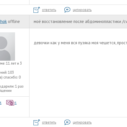
ответить
цитировать
chok
offline
моё восстановление после абдоминопластики /c
девочки как у меня вся пузяка моя чешется, пр
уме:
11 лет и 3
ний:
103
а) спасибо:
0
одарили:
1 раз
общении
3
5
ответить
цитировать