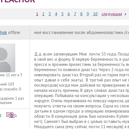
1
2
3
4
5
6
7
8
9
10
следующая
chok
offline
моё восстановление после абдоминопластики /c
Д.д. всем заглянувшим. Мне почти 33 года. Поза
в свой вес и форму. В первую беременность я у
прессе и прочими прелестями за беременность ве
беременности появился диастаз. Через 2 года п
нивелировать диастаз. Второй раз история повто
уме:
11 лет и 3
опыт давал о себе знать). В третий раз опыт не 
ний:
103
послеродов( когда мои дейсвия по приведению в
а) спасибо:
0
начала искать причины. В двух словах диастаз 
операцию. Побывала на консультации у нескольк
одарили:
1 раз
хирурге. Очень переживала по поводу наркоза, шва
общении
получить ответы на своим вопросы. Одна из слож
детьми в одном городе а операцию планировала 
3
5
области. В концекнцов день был назначен. Купле
нет). Самолёт был выбран в с целью оставить му
Младшего сына (ему сейчас почти 11 месяцев) я 