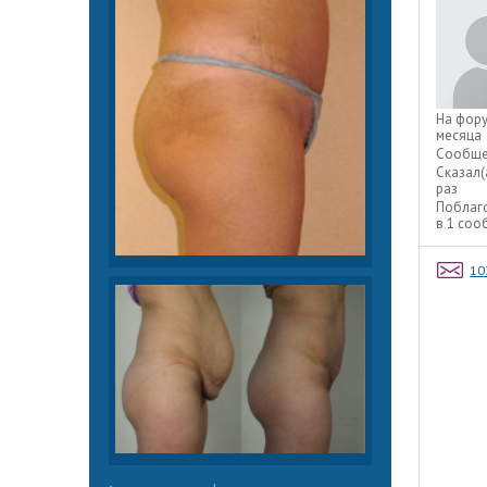
На фор
месяца
Сообще
Сказал(
раз
Поблаг
в 1 со
10