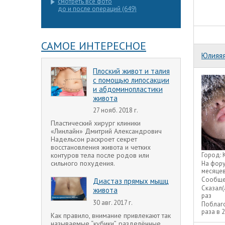
смотреть все фото
до и после операций (649)
САМОЕ ИНТЕРЕСНОЕ
Юлияя
Плоский живот и талия
с помощью липосакции
и абдоминопластики
живота
27 нояб. 2018 г.
Пластический хирург клиники
«Линлайн» Дмитрий Александрович
Надельсон раскроет секрет
восстановления живота и четких
контуров тела после родов или
Город:
сильного похудения.
На фор
месяце
Сообще
Диастаз прямых мышц
Сказал(
живота
раз
30 авг. 2017 г.
Поблаг
раза в 
Как правило, внимание привлекают так
называемые “кубики”, разделённые