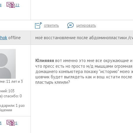
8
22
ответить
цитировать
chok
offline
моё восстановление после абдоминопластики /c
Юлияяяя
вот именно это мне все окружающие и 
что пресс есть но просто м/д мышцами огромная
домашнего компьютера покажу "историю" моео 
шовчик будет выглядеть как и вош. кстати после
уме:
11 лет и 3
пластырь клеили?
ний:
103
а) спасибо:
0
одарили:
1 раз
общении
3
5