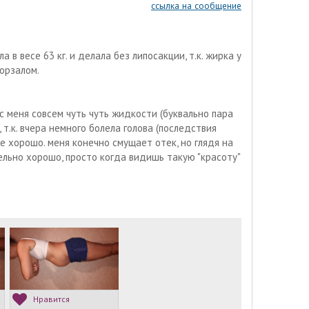
ссылка на сообщение
 в весе 63 кг. и делала без липосакции, т.к. жирка у
порзалом.
 с меня совсем чуть чуть жидкости (буквально пара
 т.к. вчера немного болела голова (последствия
же хорошо. меня конечно смущает отек, но глядя на
ельно хорошо, просто когда видишь такую "красоту"
Нравится