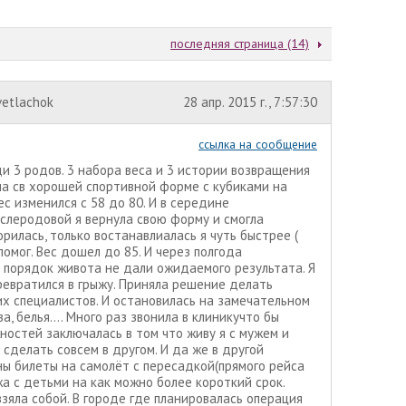
последняя страница (14)
vetlachok
28 апр. 2015 г., 7:57:30
ссылка на сообщение
ди 3 родов. 3 набора веса и 3 истории возвращения
шла св хорошей спортивной форме с кубиками на
с изменился с 58 до 80. И в середине
ослеродовой я вернула свою форму и смогла
рилась, только востанавлиалась я чуть быстрее (
помог. Вес дошел до 85. И через полгода
 порядок живота не дали ожидаемого результата. Я
превратился в грыжу. Приняла решение делать
их специалистов. И остановилась на замечательном
, белья.... Много раз звонила в клиникучто бы
ностей заключалась в том что живу я с мужем и
сделать совсем в другом. И да же в другой
ны билеты на самолёт с пересадкой(прямого рейса
жа с детьми на как можно более короткий срок.
взяла собой. В городе где планировалась операция