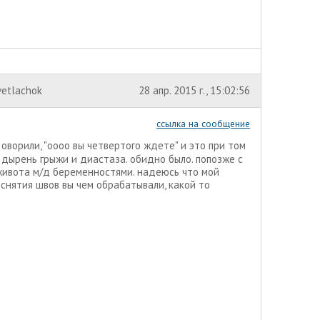
vetlachok
28 апр. 2015 г., 15:02:56
ссылка на сообщение
оворили, "оооо вы четвертого ждете" и это при том
 дырень грыжи и диастаза. обидно было. попозже с
живота м/д беременностями. надеюсь что мой
 снятия швов вы чем обрабатывали, какой то