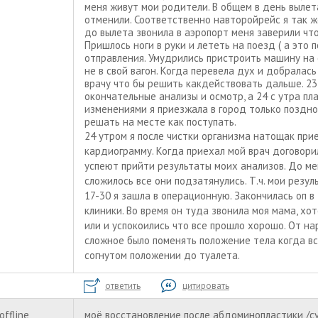
меня живут мои родители. В общем в день вылет
отменили. Соответственно навторойрейс я так же
до вылета звонила в аэропорт меня заверили что
Пришлось ноги в руки и лететь на поезд ( а это 
отправления. Умудрились пристроить машину на 
не в свой вагон. Когда перевела дух и добралас
врачу что бы решить какдействовать дальше. 23 
окончательные анализы и осмотр, а 24 с утра пл
изменениями я приезжала в город только поздно
решать на месте как поступать.
24 утром я после чистки организма натощак прие
кардиограмму. Когда приехал мой врач договори
успеют прийти результаты моих анализов. До ме
сложилось все они подзатянулись. Т.ч. мои резу
17-30 я зашла в операционную. Закончилась оп 
клиники. Во время он туда звонила моя мама, хо
или и успокоились что все прошло хорошо. От нар
сложное было поменять положение тела когда все
согнутом положении до туалета.
ответить
цитировать
offline
моё восстановление после абдоминопластики /c