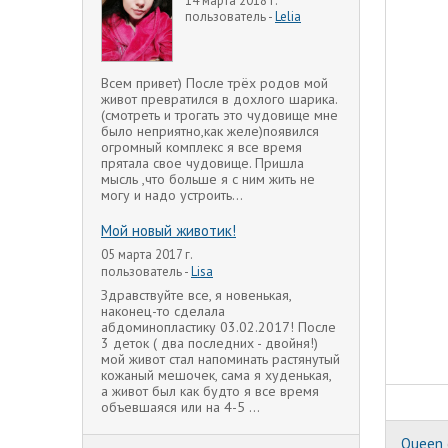
14 марта 2018 г.
пользователь -
Lelia
Всем привет) После трёх родов мой
живот превратился в дохлого шарика.
(смотреть и трогать это чудовище мне
было неприятно,как желе)появился
огромный комплекс я все время
прятала свое чудовище. Пришла
мысль ,что больше я с ним жить не
могу и надо устроить...
Мой новый животик!
05 марта 2017 г.
пользователь -
Lisa
Здравствуйте все, я новенькая,
наконец-то сделала
абдоминопластику 03.02.2017! После
3 деток ( два последних - двойня!)
мой живот стал напоминать растянутый
кожаный мешочек, сама я худенькая,
а живот был как будто я все время
объевшаяся или на 4-5 ...
Queen