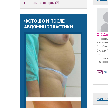
читать все истории (21)
ФОТО ДО И ПОСЛЕ
АБДОМИНОПЛАСТИКИ
С Дн
На фор
месяце
Сообще
Сказал(
раз
Поблаг
в 0 со
36
cvetla