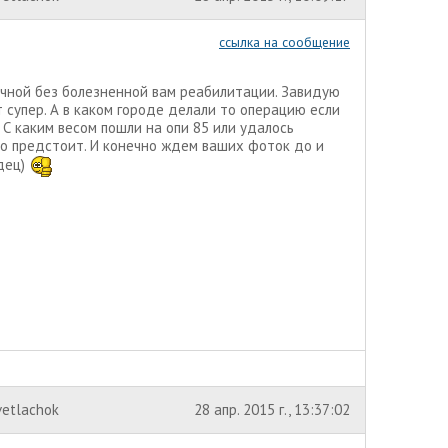
ссылка на сообщение
дачной без болезненной вам реабилитации. Завидую
 супер. А в каком городе делали то операцию если
? С каким весом пошли на опи 85 или удалось
ро предстоит. И конечно ждем ваших фоток до и
одец)
vetlachok
28 апр. 2015 г., 13:37:02