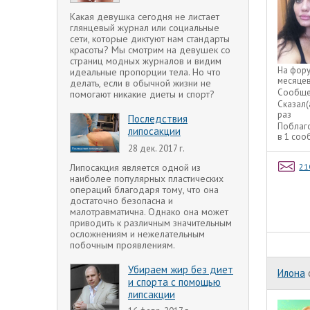
Какая девушка сегодня не листает
глянцевый журнал или социальные
сети, которые диктуют нам стандарты
красоты? Мы смотрим на девушек со
страниц модных журналов и видим
На фор
идеальные пропорции тела. Но что
месяце
делать, если в обычной жизни не
Сообще
помогают никакие диеты и спорт?
Сказал(
раз
Последствия
Поблаг
липосакции
в 1 со
28 дек. 2017 г.
Липосакция является одной из
21
наиболее популярных пластических
операций благодаря тому, что она
достаточно безопасна и
малотравматична. Однако она может
приводить к различным значительным
осложнениям и нежелательным
побочным проявлениям.
Убираем жир без диет
Илона
и спорта с помощью
липсакции