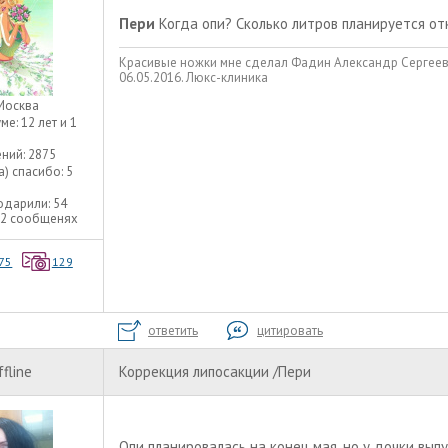
Пери
Когда опи? Сколько литров планируется о
Красивые ножки мне сделал Фадин Александр Сергееви
06.05.2016. Люкс-клиника
Москва
уме:
12 лет и 1
ний:
2875
а) спасибо:
5
одарили:
54
52 сообщенях
75
129
ответить
цитировать
ffline
Коррекция липосакции /Пери
Опи планировалась на конец мая, но у дочки вып