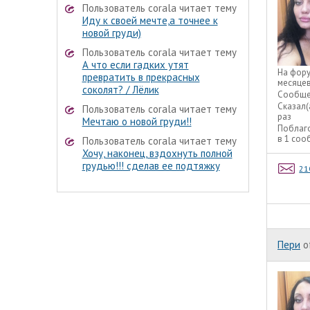
Пользователь corala читает тему
Иду к своей мечте,а точнее к
новой груди)
Пользователь corala читает тему
А что если гадких утят
На фор
превратить в прекрасных
месяце
соколят? / Лёлик
Сообще
Сказал(
Пользователь corala читает тему
раз
Мечтаю о новой груди!!
Поблаг
в 1 со
Пользователь corala читает тему
Хочу, наконец, вздохнуть полной
грудью!!! сделав ее подтяжку
21
Пери
o