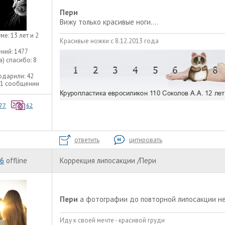
Пери
Вижу только красивые ноги....
уме:
13 лет и 2
Красивые ножки с 8.12.2013 года
ний:
1477
а) спасибо:
8
одарили:
42
41 сообщении
77
62
ответить
цитировать
86
offline
Коррекция липосакции /Пери
Пери
а фотографии до повторной липосакции не
Иду к своей мечте - красивой груди