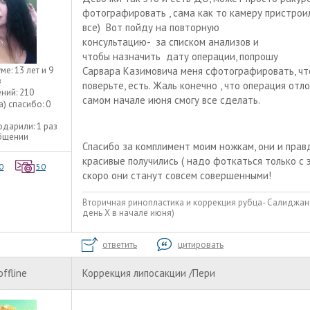
фотографировать , сама как то камеру пристрои
все) Вот пойду на повторную
консультацию- за списком анализов и
чтобы назначить дату операции, попрошу
уме:
13 лет и 9
Сарвара Казимовича меня сфотографировать, чтоб
в
поверьте, есть. Жаль конечно , что операция отл
ний:
210
самом начале июня смогу все сделать.
а) спасибо:
0
одарили:
1 раз
общении
Спасибо за комплимент моим ножкам, они и прав
красивые получились ( надо фоткаться только с э
0
50
скоро они станут совсем совершенными!
Вторичная ринопластика и коррекция рубца- Салиджано
день Х в начале июня)
ответить
цитировать
offline
Коррекция липосакции /Пери