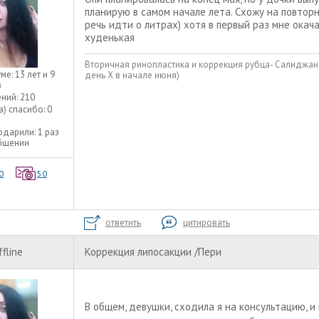
планирую в самом начале лета. Схожу на повтор
речь идти о литрах) хотя в первый раз мне окача
худенькая
Вторичная ринопластика и коррекция рубца- Салиджано
уме:
13 лет и 9
день Х в начале июня)
в
ний:
210
а) спасибо:
0
одарили:
1 раз
общении
0
50
ответить
цитировать
ffline
Коррекция липосакции /Пери
В общем, девушки, сходила я на консультацию, и