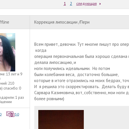
1
2
следующая
ffline
Коррекция липосакции /Пери
Всем привет, девочки. Тут многие пишут про опе
когда
операция первоначальная была хорошо сделана и
делала липосакцию, и
ноги получились идеальными. Но потом
уме:
13 лет и 9
были колебания веса, достаточно большие,
в
которые в итоге отразились на моих бедрах, то
ний:
210
И я решила это скорректировать. Делать буду 
а) спасибо:
0
Сарвара Казимовича, вот, собственно, мои ноги 
одарили:
1 раз
более ровными)
общении
0
50