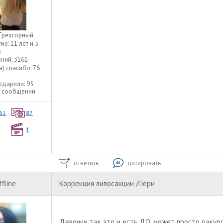
Трехгорный
уме:
11 лет и 5
в
ний:
3161
а) спасибо:
76
одарили:
95
1 сообщении
61
87
1
ответить
цитировать
ffline
Коррекция липосакции /Пери
Девочки так это и есть ДО, может просто ракурс