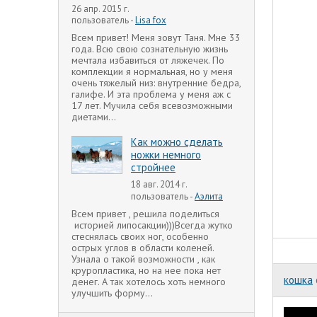
26 апр. 2015 г.
пользователь -
Lisa fox
Всем привет! Меня зовут Таня. Мне 33
года. Всю свою сознательную жизнь
мечтала избавиться от ляжечек. По
комплекции я нормальная, но у меня
очень тяжелый низ: внутренние бедра,
галифе. И эта проблема у меня аж с
17 лет. Мучила себя всевозможными
диетами...
Как можно сделать
ножки немного
стройнее
18 авг. 2014 г.
пользователь -
Аэлита
Всем привет , решила поделиться
историей липосакции)))Всегда жутко
стеснялась своих ног, особенно
острых углов в области коленей.
Узнала о такой возможности , как
круропластика, но на нее пока нет
кошка
денег. А так хотелось хоть немного
улучшить форму...