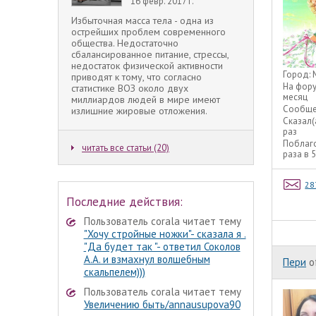
16 февр. 2017 г.
Избыточная масса тела - одна из
острейших проблем современного
общества. Недостаточно
сбалансированное питание, стрессы,
недостаток физической активности
Город:
приводят к тому, что согласно
На фор
статистике ВОЗ около двух
месяц
миллиардов людей в мире имеют
Сообще
излишние жировые отложения.
Сказал(
раз
Поблаг
читать все статьи (20)
раза в 
28
Последние действия:
Пользователь corala читает тему
"Хочу стройные ножки"- сказала я .
"Да будет так "- ответил Соколов
А.А. и взмахнул волшебным
Пери
o
скальпелем)))
Пользователь corala читает тему
Увеличению быть/annausupova90