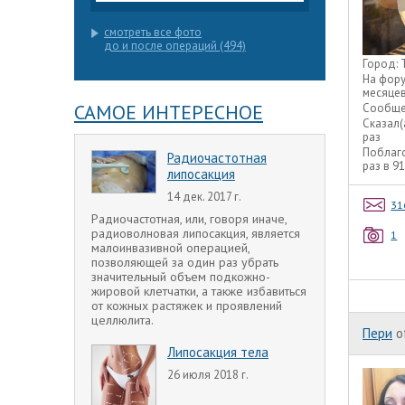
смотреть все фото
до и после операций (494)
Город:
На фор
месяце
САМОЕ ИНТЕРЕСНОЕ
Сообще
Сказал(
раз
Поблаг
Радиочастотная
раз в 9
липосакция
14 дек. 2017 г.
31
Радиочастотная, или, говоря иначе,
радиоволновая липосакция, является
1
малоинвазивной операцией,
позволяющей за один раз убрать
значительный объем подкожно-
жировой клетчатки, а также избавиться
от кожных растяжек и проявлений
целлюлита.
Пери
o
Липосакция тела
26 июля 2018 г.