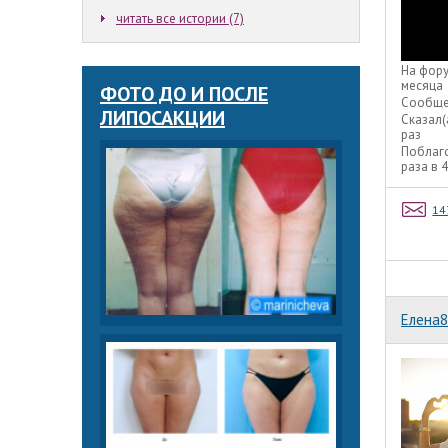
читать все истории (7)
На фор
месяца
ФОТО ДО И ПОСЛЕ
Сообще
ЛИПОСАКЦИИ
Сказал(
раз
Поблаг
раза в 
14
Елена