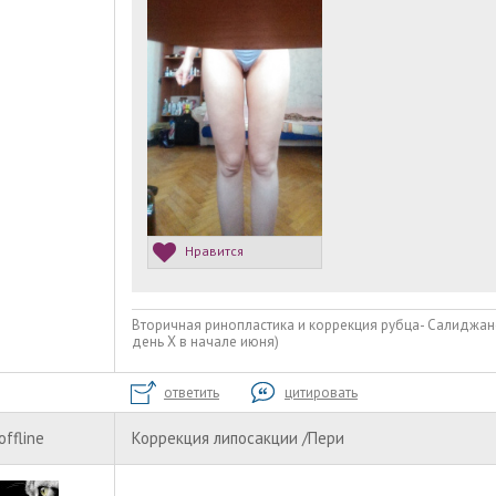
Нравится
Вторичная ринопластика и коррекция рубца- Салиджано
день Х в начале июня)
ответить
цитировать
offline
Коррекция липосакции /Пери