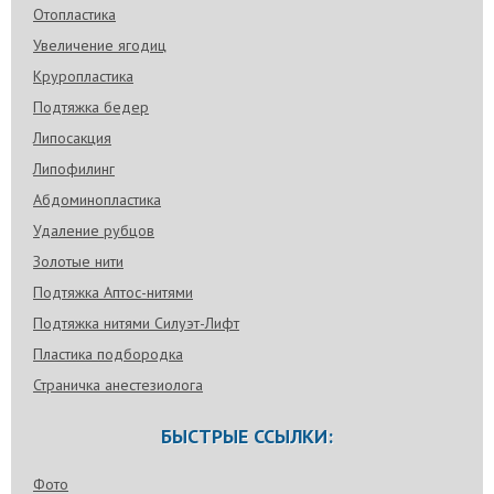
Отопластика
Увеличение ягодиц
Круропластика
Подтяжка бедер
Липосакция
Липофилинг
Абдоминопластика
Удаление рубцов
Золотые нити
Подтяжка Аптос-нитями
Подтяжка нитями Силуэт-Лифт
Пластика подбородка
Страничка анестезиолога
БЫСТРЫЕ ССЫЛКИ:
Фото