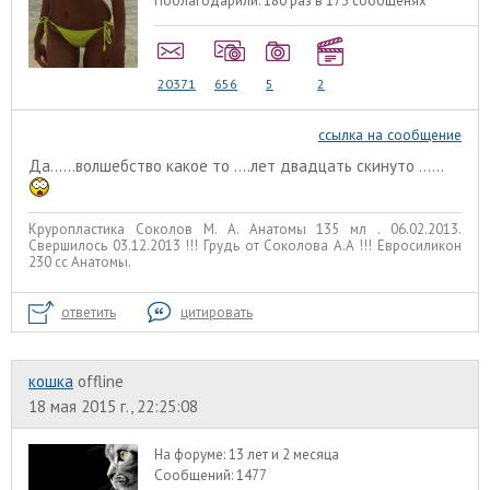
Поблагодарили:
180 раз в 173 сообщенях
20371
656
5
2
ссылка на сообщение
Да......волшебство какое то ....лет двадцать скинуто ......
Круропластика Соколов М. А. Анатомы 135 мл . 06.02.2013.
Свершилось 03.12.2013 !!! Грудь от Соколова А.А !!! Евросиликон
230 сс Анатомы.
ответить
цитировать
кошка
offline
18 мая 2015 г., 22:25:08
На форуме:
13 лет и 2 месяца
Сообщений:
1477