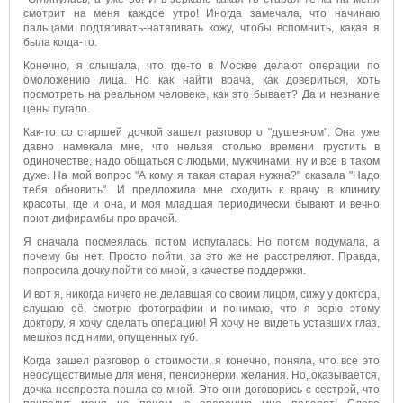
смотрит на меня каждое утро! Иногда замечала, что начинаю
пальцами подтягивать-натягивать кожу, чтобы вспомнить, какая я
была когда-то.
Конечно, я слышала, что где-то в Москве делают операции по
омоложению лица. Но как найти врача, как довериться, хоть
посмотреть на реальном человеке, как это бывает? Да и незнание
цены пугало.
Как-то со старшей дочкой зашел разговор о "душевном". Она уже
давно намекала мне, что нельзя столько времени грустить в
одиночестве, надо общаться с людьми, мужчинами, ну и все в таком
духе. На мой вопрос "А кому я такая старая нужна?" сказала "Надо
тебя обновить". И предложила мне сходить к врачу в клинику
красоты, где и она, и моя младшая периодически бывают и вечно
поют дифирамбы про врачей.
Я сначала посмеялась, потом испугалась. Но потом подумала, а
почему бы нет. Просто пойти, за это же не расстреляют. Правда,
попросила дочку пойти со мной, в качестве поддержки.
И вот я, никогда ничего не делавшая со своим лицом, сижу у доктора,
слушаю её, смотрю фотографии и понимаю, что я верю этому
доктору, я хочу сделать операцию! Я хочу не видеть уставших глаз,
мешков под ними, опущенных губ.
Когда зашел разговор о стоимости, я конечно, поняла, что все это
неосуществимые для меня, пенсионерки, желания. Но, оказывается,
дочка неспроста пошла со мной. Это они договорись с сестрой, что