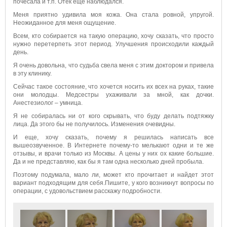
почесала и т.п. Отек еще наблюдался.
Меня приятно удивила моя кожа. Она стала ровной, упругой.
Неожиданное для меня ощущение.
Всем, кто собирается на такую операцию, хочу сказать, что просто
нужно перетерпеть этот период. Улучшения происходили каждый
день.
Я очень довольна, что судьба свела меня с этим доктором и привела
в эту клинику.
Сейчас такое состояние, что хочется носить их всех на руках, такие
они молодцы. Медсестры ухаживали за мной, как дочки.
Анестезиолог – умница.
Я не собиралась ни от кого скрывать, что буду делать подтяжку
лица. Да этого бы не получилось. Изменения очевидны.
И еще, хочу сказать, почему я решилась написать все
вышеозвученное. В Интернете почему-то мелькают одни и те же
отзывы, и врачи только из Москвы. А цены у них ох какие большие.
Да и не представляю, как бы я там одна несколько дней пробыла.
Поэтому подумала, мало ли, может кто прочитает и найдет этот
вариант подходящим для себя.Пишите, у кого возникнут вопросы по
операции, с удовольствием расскажу подробности.