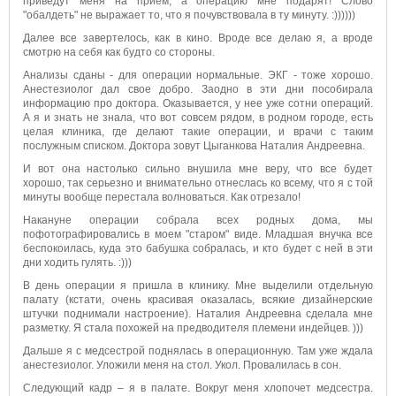
приведут меня на прием, а операцию мне подарят! Слово
"обалдеть" не выражает то, что я почувствовала в ту минуту. :))))))
Далее все завертелось, как в кино. Вроде все делаю я, а вроде
смотрю на себя как будто со стороны.
Анализы сданы - для операции нормальные. ЭКГ - тоже хорошо.
Анестезиолог дал свое добро. Заодно в эти дни пособирала
информацию про доктора. Оказывается, у нее уже сотни операций.
А я и знать не знала, что вот совсем рядом, в родном городе, есть
целая клиника, где делают такие операции, и врачи с таким
послужным списком. Доктора зовут Цыганкова Наталия Андреевна.
И вот она настолько сильно внушила мне веру, что все будет
хорошо, так серьезно и внимательно отнеслась ко всему, что я с той
минуты вообще перестала волноваться. Как отрезало!
Накануне операции собрала всех родных дома, мы
пофотографировались в моем "старом" виде. Младшая внучка все
беспокоилась, куда это бабушка собралась, и кто будет с ней в эти
дни ходить гулять. :)))
В день операции я пришла в клинику. Мне выделили отдельную
палату (кстати, очень красивая оказалась, всякие дизайнерские
штучки поднимали настроение). Наталия Андреевна сделала мне
разметку. Я стала похожей на предводителя племени индейцев. )))
Дальше я с медсестрой поднялась в операционную. Там уже ждала
анестезиолог. Уложили меня на стол. Укол. Провалилась в сон.
Следующий кадр – я в палате. Вокруг меня хлопочет медсестра.