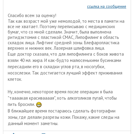
ссылка на сообщение
Спасибо всем за оценку!
Так как возраст мой уже немолодой, то места в памяти на
все не хватает. Поэтому переписываю с медицинских
бумаг, что со мной сделали. Значит, была выполнена
ритидэктомия с пластикой СМАС, Липофилинг в область
складок лица. Лифтинг средней зоны. Блефаропластика
верхних и нижних век. Лазерная шлифовка лица.
Еще доктор сказала, что для липофилинга с боков живота
взяли 40 мл. жира. И как-будто малюсенькими бусинками
пересадили его в складки углов рта, в носогубки,
носослезки. Так достигается лучший эффект приживания
клеток.
Ну, конечно, некоторое время после операции я была
"таааакая красиваааая", хоть алкоголиков пугай, чтобы
пить бросили.
В ближайшее время постараюсь сделать фотографии
зоны, где делали разрезы кожи. Покажу, какие следы на
данный момент заметны.