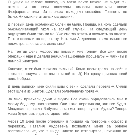
Ощущаю на голове повязку, но глаза почти ничего не видят, т.к.
отекли и на веки наклеены полоски пластыря после
блефаропластики. Из наркоза выходила спокойно. Тошноты не
было. Никаких негативных ощущений.
В первый день особенных болей не было. Правда, на ночь сделали
обезболивающий укол на всякий случай. На следующий день
ощущения были такими же. Уже смогла встать и походить по палате.
Потом позвали на перевязку. Наталия Андреевна внимательно все
посмотрела, осталась довольной.
На третий день медсестры помыли мне голову. Все дни после
операции еще и делали реабилитационные процедуры – магниты и
лампой биоптрон.
Конечно, отек был сначала сильный. Когда посмотрела на себя в
зеркало, подумала, покемон какой-то.
J
)) Но сразу приняла свой
новый образ.
В день выписки мне сняли швы с век и сделали перевязку. Сняли
этот шлем из бинтов. Сделали облегченную повязку.
За мной приехали дочки и внучки. Все очень обрадовались мне и
моему бодрому настроению. Они тоже переживали, как все будет.
Младшая спросила: бабушка, а как мы теперь гулять будем? Теперь
мама будет выглядеть старше тебя.
Через 10 дней после операции я пришла на повторный осмотр и
перевязку. Наталия Андреевна похвалила меня за ровное
восстановление, что я нигде ничего не отковыряла, нечаянно не