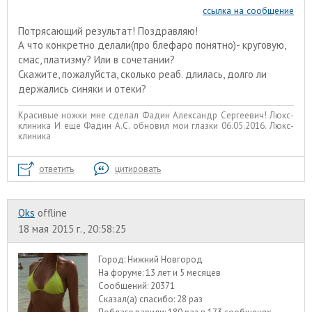
ссылка на сообщение
Потрясающий результат! Поздравляю!
А что конкретно делали(про блефаро понятно)- круговую,
смас, платизму? Или в сочетании?
Скажите, пожалуйста, сколько реаб. длилась, долго ли
держались синяки и отеки?
Красивые ножки мне сделал Фадин Александр Сергеевич! Люкс-
клиника И еще Фадин А.С. обновил мои глазки 06.05.2016. Люкс-
клиника
ответить
цитировать
Oks
offline
18 мая 2015 г., 20:58:25
Город:
Нижний Новгород
На форуме:
13 лет и 5 месяцев
Сообщений:
20371
Сказал(а) спасибо:
28 раз