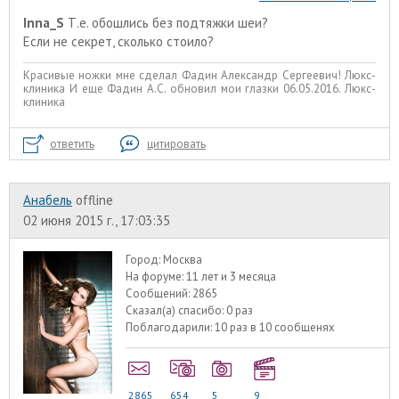
Inna_S
Т.е. обошлись без подтяжки шеи?
Если не секрет, сколько стоило?
Красивые ножки мне сделал Фадин Александр Сергеевич! Люкс-
клиника И еще Фадин А.С. обновил мои глазки 06.05.2016. Люкс-
клиника
ответить
цитировать
Анабель
offline
02 июня 2015 г., 17:03:35
Город:
Москва
На форуме:
11 лет и 3 месяца
Сообщений:
2865
Сказал(а) спасибо:
0 раз
Поблагодарили:
10 раз в 10 сообщенях
2865
654
5
9