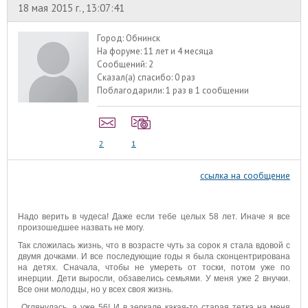
18 мая 2015 г., 13:07:41
Город:
Обнинск
На форуме:
11 лет и 4 месяца
Сообщений:
2
Сказал(а) спасибо:
0 раз
Поблагодарили:
1 раз в 1 сообщении
2
1
ссылка на сообщение
Надо верить в чудеса! Даже если тебе целых 58 лет. Иначе я все
произошедшее назвать не могу.
Так сложилась жизнь, что в возрасте чуть за сорок я стала вдовой с
двумя дочками. И все последующие годы я была сконцентрирована
на детях. Сначала, чтобы не умереть от тоски, потом уже по
инерции. Дети выросли, обзавелись семьями. У меня уже 2 внучки.
Все они молодцы, но у всех своя жизнь.
Оглянулась, а уже 56! И в зеркале какая-то старая тетка на меня