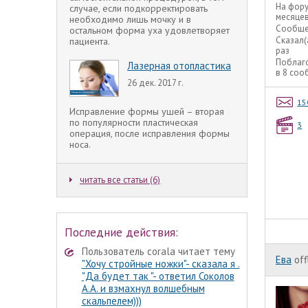
На фор
случае, если подкорректировать
месяце
необходимо лишь мочку и в
Сообще
остальном форма уха удовлетворяет
Сказал(
пациента.
раз
Поблаг
Лазерная отопластика
в 8 со
26 дек. 2017 г.
15
Исправление формы ушей – вторая
по популярности пластическая
3
операция, после исправления формы
носа.
читать все статьи (6)
Последние действия:
Пользователь corala читает тему
Ева
off
"Хочу стройные ножки"- сказала я .
"Да будет так "- ответил Соколов
А.А. и взмахнул волшебным
скальпелем)))