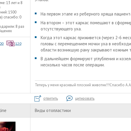
уме:
13 лет и 8
в
ний:
1500
На первом этапе из реберного хряща пациент
а) спасибо:
0
На втором – этот каркас помещают в сформи
одарили:
8 раз
отсутствующего уха.
общенях
Когда этот каркас приживется (через 2-6 мес
головы с перемещением мочки уха в необходи
00
120
области возникшую рану закрывают кожным т
В дальнейшем формируют углубления и козело
несколько часов после операции.
Теперь у меня красивый плоский животик!!!Спасибо А.А
ответить
цитировать
line
Виды отопластики