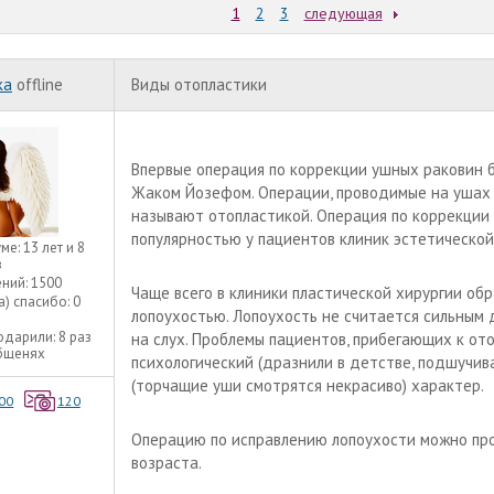
1
2
3
следующая
ka
offline
Виды отопластики
Впервые операция по коррекции ушных раковин 
Жаком Йозефом. Операции, проводимые на ушах
называют отопластикой. Операция по коррекции
популярностью у пациентов клиник эстетическо
уме:
13 лет и 8
в
ний:
1500
Чаще всего в клиники пластической хирургии об
а) спасибо:
0
лопоухостью. Лопоухость не считается сильным 
одарили:
8 раз
на слух. Проблемы пациентов, прибегающих к от
общенях
психологический (дразнили в детстве, подшучив
(торчащие уши смотрятся некрасиво) характер.
00
120
Операцию по исправлению лопоухости можно пр
возраста.