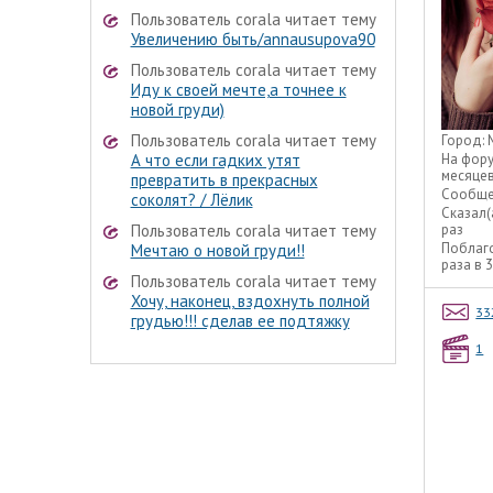
Пользователь corala читает тему
Увеличению быть/annausupova90
Пользователь corala читает тему
Иду к своей мечте,а точнее к
новой груди)
Пользователь corala читает тему
Город:
На фор
А что если гадких утят
месяце
превратить в прекрасных
Сообще
соколят? / Лёлик
Сказал(
раз
Пользователь corala читает тему
Поблаг
Мечтаю о новой груди!!
раза в 
Пользователь corala читает тему
Хочу, наконец, вздохнуть полной
33
грудью!!! сделав ее подтяжку
1