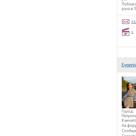
Поблаг
раза в 
33
1
Evgeni
Город:
Петроп
Камчат
На фор
Сообще
Сказал(