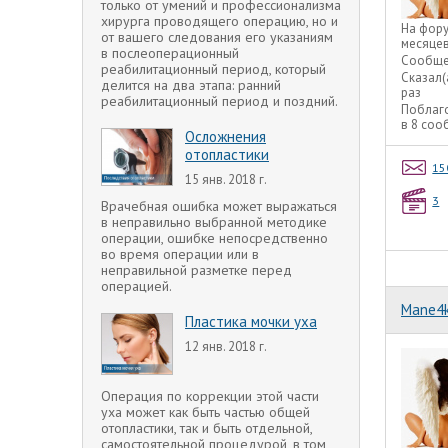
только от умений и профессионализма
хирурга проводящего операцию, но и
На фор
от вашего следования его указаниям
месяце
в послеоперационный
Сообще
реабилитационный период, который
Сказал(
делится на два этапа: ранний
раз
реабилитационный период и поздний.
Поблаг
в 8 со
Осложнения
отопластики
15
15 янв. 2018 г.
3
Врачебная ошибка может выражаться
в неправильно выбранной методике
операции, ошибке непосредственно
во время операции или в
неправильной разметке перед
операцией.
Mane4
Пластика мочки уха
12 янв. 2018 г.
Операция по коррекции этой части
уха может как быть частью общей
отопластики, так и быть отдельной,
самостоятельной процедурой, в том