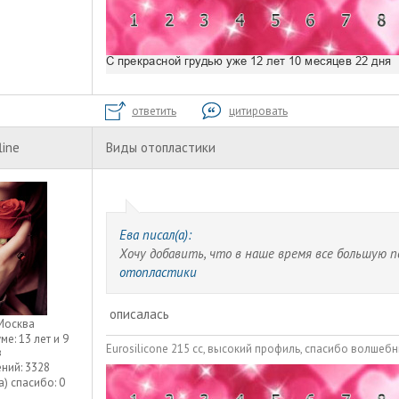
ответить
цитировать
line
Виды отопластики
Ева писал(а):
Хочу добавить, что в наше время все большую 
отопластики
описалась
Москва
уме:
13 лет и 9
Eurosilicone 215 сс, высокий профиль, спасибо волшебн
в
ний:
3328
а) спасибо:
0