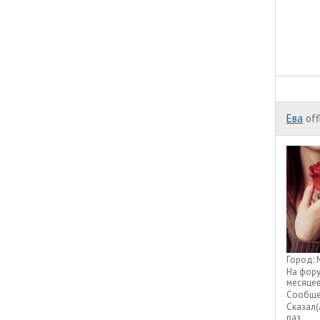
Ева
off
Город:
На фор
месяце
Сообще
Сказал(
раз