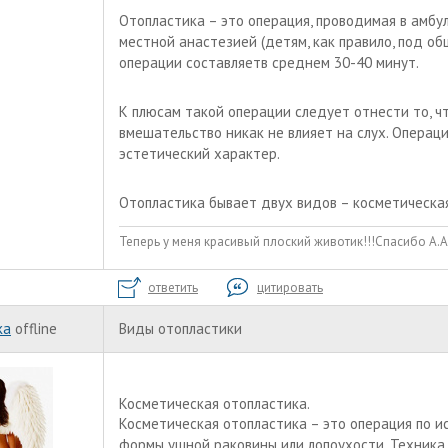
Отопластика – это операция, проводимая в амбу
местной анастезией (детям, как правило, под об
операции составляетв среднем 30-40 минут.
К плюсам такой операции следует отнести то, ч
вмешательство никак не влияет на слух. Операц
эстетический характер.
Отопластика бывает двух видов – косметическая
Теперь у меня красивый плоский животик!!!Спасибо А.А
ответить
цитировать
ka
offline
Виды отопластики
Косметическая отопластика.
Косметическая отопластика – это операция по 
формы ушной раковины или лопоухости. Техника