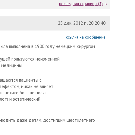
последняя страница (3)
25 дек. 2012 г., 20:20:40
ссылка на сообщение
была выполнена в 1900 году немецким хирургом
 ушей пользуются неизменной
й медицины.
ращаются пациенты с
дефектом, никак не влияет
опластике больше носят
ают) и эстетический
оводить даже детям, достигшим шестилетнего