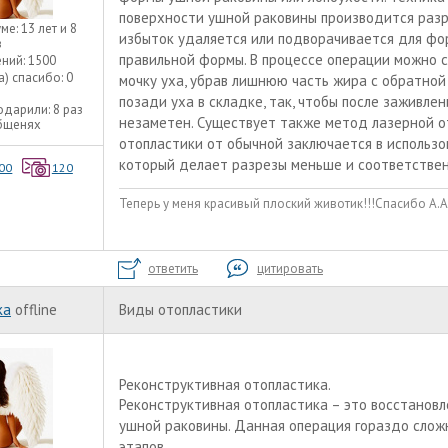
поверхности ушной раковины производится разре
уме:
13 лет и 8
избыток удаляется или подворачивается для ф
в
правильной формы. В процессе операции можно 
ний:
1500
а) спасибо:
0
мочку уха, убрав лишнюю часть жира с обратной
позади уха в складке, так, чтобы после заживлен
одарили:
8 раз
незаметен. Существует также метод лазерной о
общенях
отопластики от обычной заключается в использо
который делает разрезы меньше и соответствен
00
120
Теперь у меня красивый плоский животик!!!Спасибо А.А
ответить
цитировать
ka
offline
Виды отопластики
Реконструктивная отопластика.
Реконструктивная отопластика – это восстановл
ушной раковины. Данная операция гораздо слож
этапов.