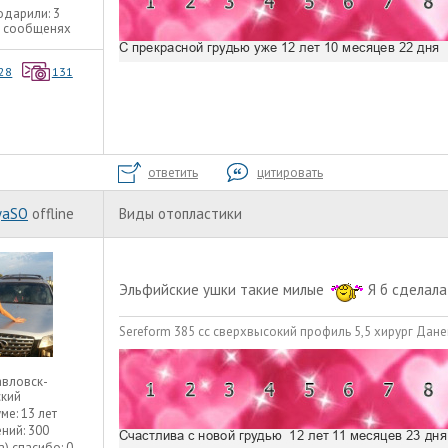
одарили:
3
3 сообщенях
28
131
ответить
цитировать
yaSO
offline
Виды отопластики
Эльфийские ушки такие милые
Я б сделала
Sereform 385 сс сверхвысокий профиль 5,5 хирург Дане
авловск-
ский
уме:
13 лет
ний:
300
а) спасибо:
0