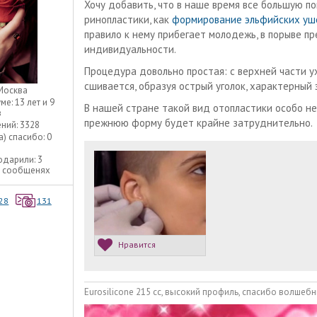
Хочу добавить, что в наше время все большую п
ринопластики, как
формирование эльфийских уш
правило к нему прибегает молодежь, в порыве п
индивидуальности.
Процедура довольно простая: с верхней части у
сшивается, образуя острый уголок, характерный
Москва
уме:
13 лет и 9
В нашей стране такой вид отопластики особо не 
в
прежнюю форму будет крайне затруднительно.
ний:
3328
а) спасибо:
0
одарили:
3
3 сообщенях
28
131
Нравится
Eurosilicone 215 сс, высокий профиль, спасибо волшебн