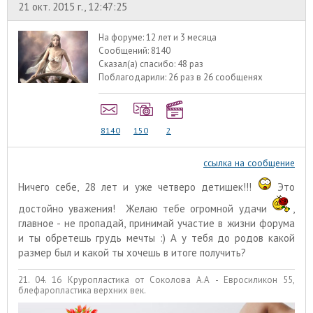
21 окт. 2015 г., 12:47:25
На форуме:
12 лет и 3 месяца
Сообщений:
8140
Сказал(а) спасибо:
48 раз
Поблагодарили:
26 раз в 26 сообщенях
8140
150
2
ссылка на сообщение
Ничего себе, 28 лет и уже четверо детишек!!!
Это
достойно уважения! Желаю тебе огромной удачи
,
главное - не пропадай, принимай участие в жизни форума
и ты обретешь грудь мечты :) А у тебя до родов какой
размер был и какой ты хочешь в итоге получить?
21. 04. 16 Круропластика от Соколова А.А - Евросиликон 55,
блефаропластика верхних век.