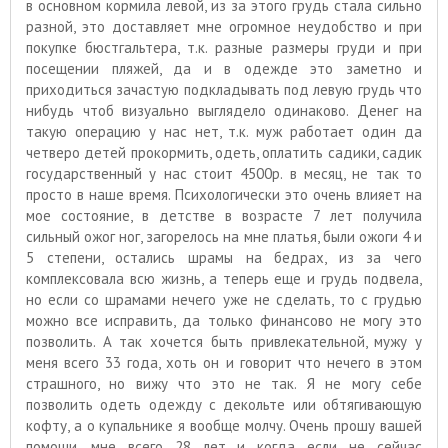
в основном кормила левой, из за этого грудь стала сильно
разной, это доставляет мне огромное неудобство и при
покупке бюстгальтера, т.к. разные размеры груди и при
посещении пляжей, да и в одежде это заметно и
приходиться зачастую подкладывать под левую грудь что
нибудь чтоб визуально выглядело одинаково. Денег на
такую операцию у нас нет, т.к. муж работает один да
четверо детей прокормить, одеть, оплатить садики, садик
государственный у нас стоит 4500р. в месяц, не так то
просто в наше время. Психологически это очень влияет на
мое состояние, в детстве в возрасте 7 лет получила
сильный ожог ног, загорелось на мне платья, были ожоги 4 и
5 степени, остались шрамы на бедрах, из за чего
комплексовала всю жизнь, а теперь еще и грудь подвела,
но если со шрамами нечего уже не сделать, то с грудью
можно все исправить, да только финансово не могу это
позволить. А так хочется быть привлекательной, мужу у
меня всего 33 года, хоть он и говорит что нечего в этом
страшного, но вижу что это не так. Я не могу себе
позволить одеть одежду с декольте или обтягивающую
кофту, а о купальнике я вообще молчу. Очень прошу вашей
помощи, мне всего 28 лет и когда если не сейчас