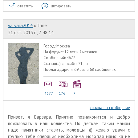
ответить
цитировать
varvara2014
offline
21 окт. 2015 г., 7:48:14
Город:
Москва
На форуме:
12 лет и 7 месяцев
Сообщений:
4677
Сказал(а) спасибо:
21 раз
Поблагодарили:
69 раз в 68 сообщенях
4677
176
7
ссылка на сообщение
Привет, я Варвара. Приятно познакомится и добро
пожаловать в наш коллектив. По деткам таким мамам
надо памятники ставить, молодцы. ))) желаю удачи с
грудью, тебе операция необходима, молодая мамочка не