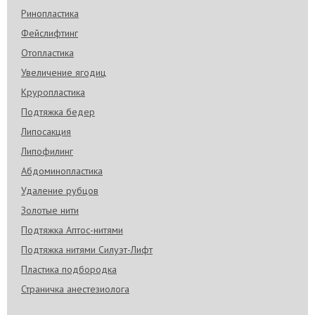
Ринопластика
Фейслифтинг
Отопластика
Увеличение ягодиц
Круропластика
Подтяжка бедер
Липосакция
Липофилинг
Абдоминопластика
Удаление рубцов
Золотые нити
Подтяжка Аптос-нитями
Подтяжка нитями Силуэт-Лифт
Пластика подбородка
Страничка анестезиолога