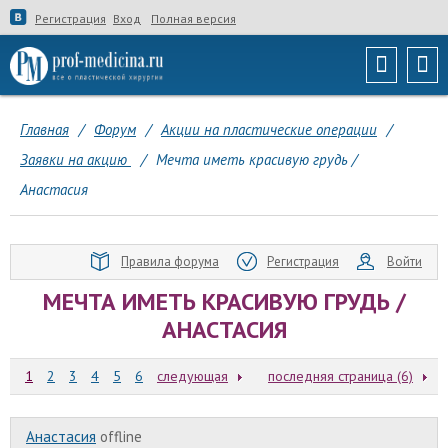
Регистрация
Вход
Полная версия
Главная
/
Форум
/
Акции на пластические операции
/
Заявки на акцию
/
Мечта иметь красивую грудь /
Анастасия
Правила форума
Регистрация
Войти
МЕЧТА ИМЕТЬ КРАСИВУЮ ГРУДЬ /
АНАСТАСИЯ
1
2
3
4
5
6
следующая
последняя страница (6)
Анастасия
offline