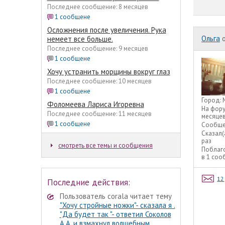
Последнее сообщение: 8 месяцев
1 сообщене
Осложнения после увеличения. Рука
Ольга
o
немеет все больше.
Последнее сообщение: 9 месяцев
1 сообщене
Хочу устранить морщины вокруг глаз
Последнее сообщение: 10 месяцев
1 сообщене
Город:
Фоломеева Лариса Игоревна
На фор
Последнее сообщение: 11 месяцев
месяце
1 сообщене
Сообще
Сказал(
раз
смотреть все темы и сообщения
Поблаг
в 1 со
12
Последние действия:
Пользователь corala читает тему
"Хочу стройные ножки"- сказала я .
"Да будет так "- ответил Соколов
А.А. и взмахнул волшебным