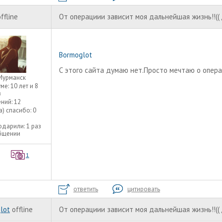
ffline
От операциии зависит моя дальнейшая жизнь!!(( 
Bormoglot
С этого сайта думаю нет.Просто мечтаю о опера
Мурманск
уме:
10 лет и 8
в
ний:
12
а) спасибо:
0
одарили:
1 раз
общении
1
ответить
цитировать
lot
offline
От операциии зависит моя дальнейшая жизнь!!(( 