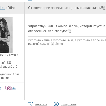
lot
offline
От операциии зависит моя дальнейшая жизнь!!(( 
здравствуй, Оля! я Алиса. Да уж, история грустна
опасаешься, что своруют?))
у кого-то мечта, а у кого-то шиза, а у кого-то в попе шил
великий секрет! (с) Иллет
уме:
12 лет и 3
ний:
923
а) спасибо:
0
одарили:
7 раз
бщенях
3
44
ответить
цитировать