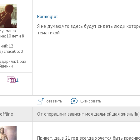
Bormoglot
Я не думаю,что здесь будут сидеть люди котор
Мурманск
тематикой.
уме:
10 лет и 8
в
ний:
12
а) спасибо:
0
одарили:
1 раз
общении
1
ответить
цитировать
offline
От операциии зависит моя дальнейшая жизнь!!(( 
Привет, да, в 21 год всегда хочется быть красив