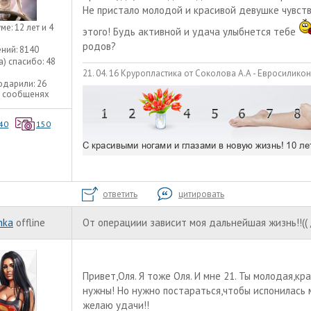
Не пристало молодой и красивой девушке чувств
уме:
12 лет и 4
этого! Будь активной и удача улыбнется тебе
родов?
ний:
8140
а) спасибо:
48
21. 04. 16 Круропластика от Соколова А.А - Евросилико
одарили:
26
6 сообщенях
40
150
ответить
цитировать
hka
offline
От операциии зависит моя дальнейшая жизнь!!(( 
Привет,Оля. Я тоже Оля. И мне 21. Ты молодая,к
нужны! Но нужно постараться,чтобы испонилась м
желаю удачи!!