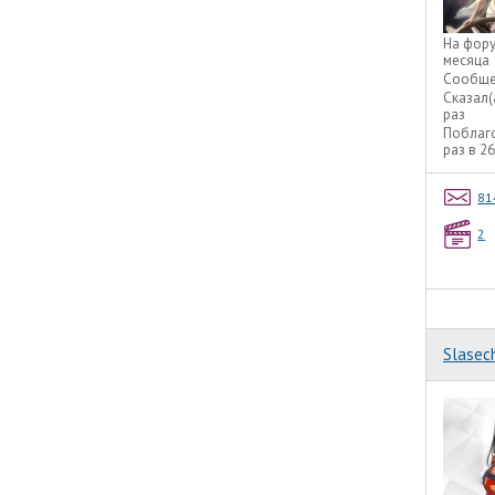
На фор
месяца
Сообще
Сказал(
раз
Поблаг
раз в 2
81
2
Slasec