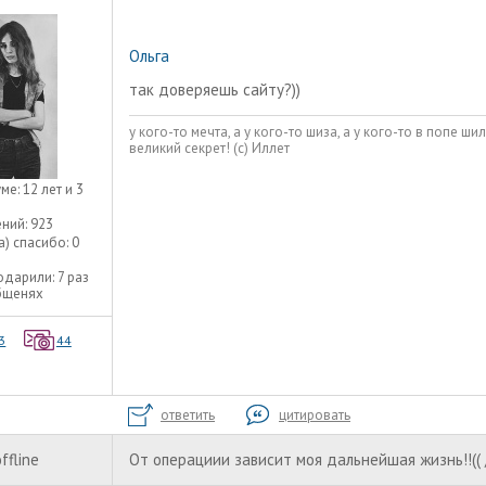
Ольга
так доверяешь сайту?))
у кого-то мечта, а у кого-то шиза, а у кого-то в попе шил
великий секрет! (с) Иллет
уме:
12 лет и 3
ний:
923
а) спасибо:
0
одарили:
7 раз
бщенях
3
44
ответить
цитировать
ffline
От операциии зависит моя дальнейшая жизнь!!(( 