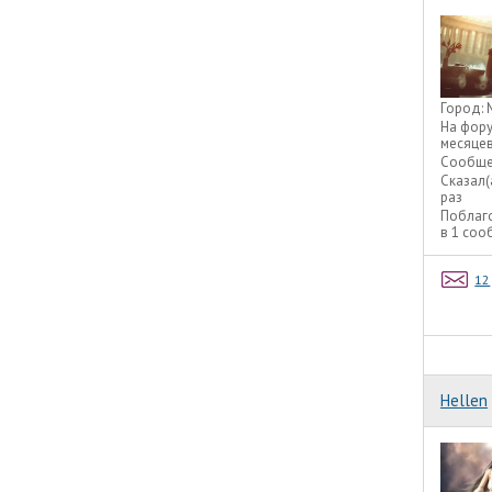
Город:
На фор
месяце
Сообще
Сказал(
раз
Поблаг
в 1 со
12
Hellen