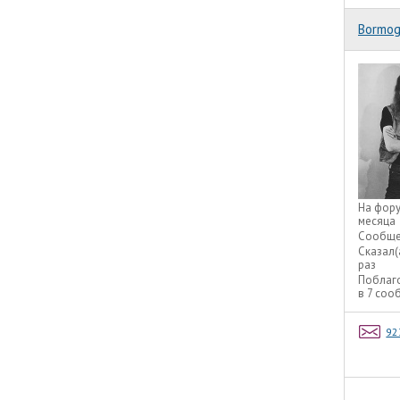
Bormog
На фор
месяца
Сообще
Сказал(
раз
Поблаг
в 7 соо
92