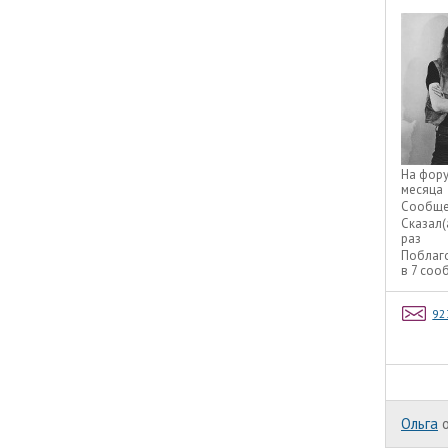
На фор
месяца
Сообще
Сказал(
раз
Поблаг
в 7 соо
92
Ольга
o