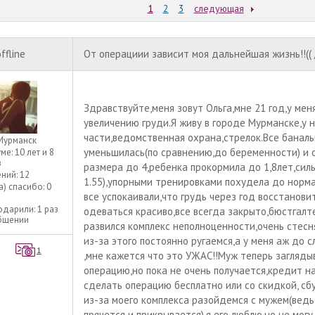
1
2
3
следующая
ffline
От операциии зависит моя дальнейшая жизнь!!(( 
Здравствуйте,меня зовут Ольга,мне 21 год,у мен
увеличению груди.Я живу в городе Мурманске,у 
части,ведомственная охрана,стрелок.Все баналь
Мурманск
уменьшилась(по сравнению,до беременности) и об
уме:
10 лет и 8
в
размера до 4,ребенка прокормила до 1,8лет,силь
ний:
12
1.55),упорными тренировками похудела до норма
а) спасибо:
0
все успокаивали,что грудь через год восстанови
одарили:
1 раз
одеваться красиво,все всегда закрыто,бюстгалте
общении
развился комплекс неполноценности,очень стес
из-за этого постоянно ругаемся,а у меня аж до
1
,мне кажется что это УЖАС!!Муж теперь загляды
операцию,но пока не очень получается,кредит н
сделать операцию бесплатно или со скидкой, сб
из-за моего комплекса разойдемся с мужем(ведь
прячется и прикрывается),я его люблю,но не могу пе