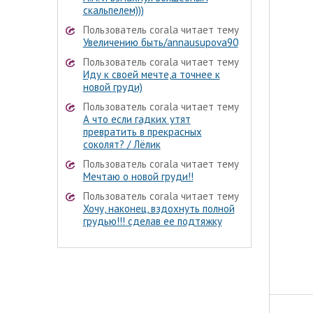
скальпелем)))
Пользователь corala читает тему
Увеличению быть/annausupova90
Пользователь corala читает тему
Иду к своей мечте,а точнее к
новой груди)
Пользователь corala читает тему
А что если гадких утят
превратить в прекрасных
соколят? / Лёлик
Пользователь corala читает тему
Мечтаю о новой груди!!
Пользователь corala читает тему
Хочу, наконец, вздохнуть полной
грудью!!! сделав ее подтяжку