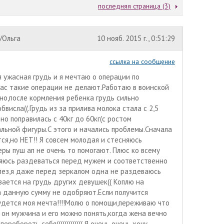
последняя страница (3)
/Ольга
10 нояб. 2015 г., 0:51:29
ссылка на сообщение
я ужасная грудь и я мечтаю о операции по
нас такие операции не делают.Работаю в воинской
но,после кормления ребенка грудь сильно
висла((.Грудь из за прилива молока стала с 2,5
но поправилась с 40кг до 60кг(с ростом
льной фигуры.С этого и начались проблемы.Сначала
тся,но НЕТ!! Я совсем молодая и стесняюсь
ры пуш ап не очень то помогают. Плюс ко всему
няюсь раздеваться перед мужем и соответственно
 слез,я даже перед зеркалом одна не раздеваюсь
вается на грудь других девушек(( Коплю на
а данную сумму не одобряют.Если получится
удется моя мечта!!!!Молю о помощи,переживаю что
 он мужчина и его можно понять,когда жена вечно
ребороть себя((((((((((((( Я очень очень хочу