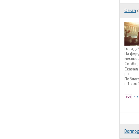
Ольга
o
Город:
На фор
месяце
Сообще
Сказал(
раз
Поблаг
в 1 со
12
Bormog