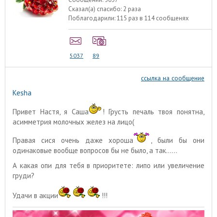
Сказал(а) спасибо:
2 раза
Поблагодарили:
115 раз в 114 сообщенях
5037
89
ссылка на сообщение
Kesha
Привет Настя, я Саша
! Грусть печаль твоя понятна,
асимметрия молочных желез на лицо(
Правая сися очень даже хороша
, были бы они
одинаковые вообще вопросов бы не было, а так......
А какая опи для тебя в приоритете: липо или увеличение
груди?
Удачи в акции
!!!