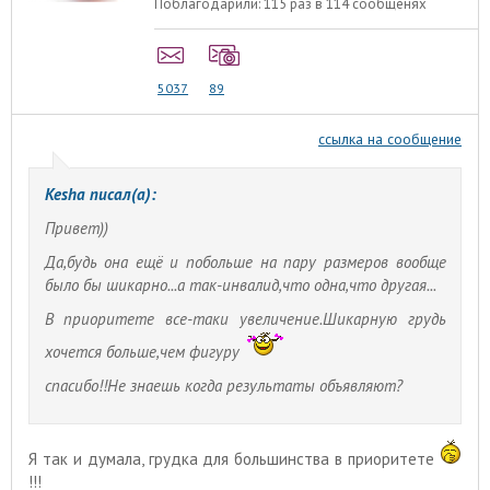
Поблагодарили:
115 раз в 114 сообщенях
5037
89
ссылка на сообщение
Kesha писал(а):
Привет))
Да,будь она ещё и побольше на пару размеров вообще
было бы шикарно...а так-инвалид,что одна,что другая...
В приоритете все-таки увеличение.Шикарную грудь
хочется больше,чем фигуру
спасибо!!Не знаешь когда результаты объявляют?
Я так и думала, грудка для большинства в приоритете
!!!