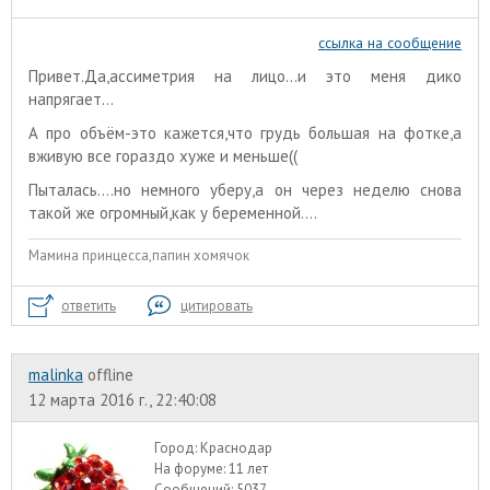
ссылка на сообщение
Привет.Да,ассиметрия на лицо...и это меня дико
напрягает...
А про объём-это кажется,что грудь большая на фотке,а
вживую все гораздо хуже и меньше((
Пыталась....но немного уберу,а он через неделю снова
такой же огромный,как у беременной....
Мамина принцесса,папин хомячок
ответить
цитировать
malinka
offline
12 марта 2016 г., 22:40:08
Город:
Краснодар
На форуме:
11 лет
Сообщений:
5037