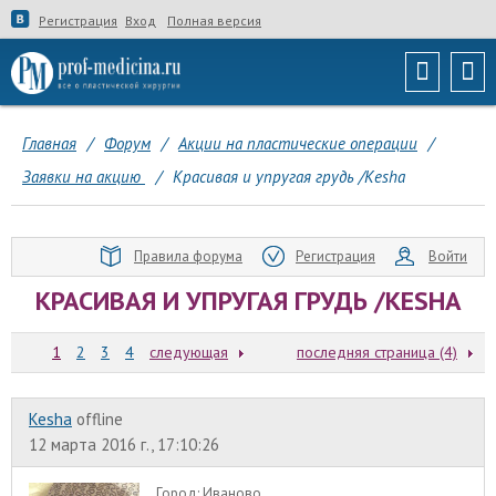
Регистрация
Вход
Полная версия
Главная
/
Форум
/
Акции на пластические операции
/
Заявки на акцию
/
Красивая и упругая грудь /Kesha
Правила форума
Регистрация
Войти
КРАСИВАЯ И УПРУГАЯ ГРУДЬ /KESHA
1
2
3
4
следующая
последняя страница (4)
Kesha
offline
12 марта 2016 г., 17:10:26
Город:
Иваново