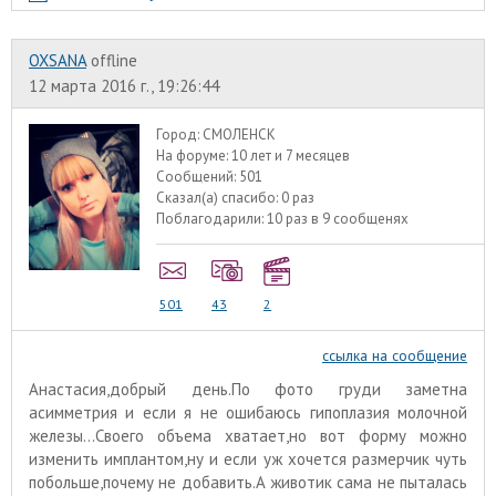
OXSANA
offline
12 марта 2016 г., 19:26:44
Город:
СМОЛЕНСК
На форуме:
10 лет и 7 месяцев
Сообщений:
501
Сказал(а) спасибо:
0 раз
Поблагодарили:
10 раз в 9 сообщенях
501
43
2
ссылка на сообщение
Анастасия,добрый день.По фото груди заметна
асимметрия и если я не ошибаюсь гипоплазия молочной
железы...Своего объема хватает,но вот форму можно
изменить имплантом,ну и если уж хочется размерчик чуть
побольше,почему не добавить.А животик сама не пыталась