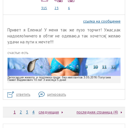
315
23
6
ссылка на сообщение
Привет я Еленка! У меня так же пузо торчит! Ужас,как
надоело!ничего в обтяг не одеваю,а так хочется( желаю
удачи на пути к мечте!!!
счастье-есть
ответить
цитировать
1
2
3
4
следующая
последняя страница (4)