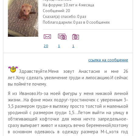
На форуме:
10 лет и 4 месяца
Сообщений:
20
Сказал(а) спасибо:
0 раз
Поблагодарили:
0 раз в 0 сообщенях
20
1
1
ссылка на сообщение
Здравствуйте.Меня зовут Анастасия и мне 26
лет.Хочу сделать увеличение груди и липосакцию.И сейчас
вы поймёте почему.
Я из Иваново.Из-за моей фигуры у меня никакой личной
жизни...На фоне моих подруг-тростиночек с уверенным 3-
3,5 размером груди-я выгляжу просто толстой и маленькой
уродиной с размером груди 1,5...Летом выйти на улицу в
обтягивающей кофточке для меня нечто запредельное-
сразу выпирает живот и кажусь вечно беременной,поэтому
в основном одеваюсь в одежду размера М-L,хотя год