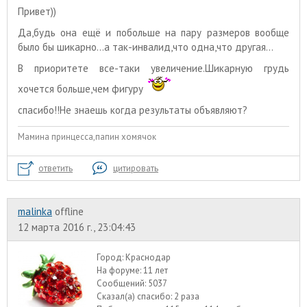
Привет))
Да,будь она ещё и побольше на пару размеров вообще
было бы шикарно...а так-инвалид,что одна,что другая...
В приоритете все-таки увеличение.Шикарную грудь
хочется больше,чем фигуру
спасибо!!Не знаешь когда результаты объявляют?
Мамина принцесса,папин хомячок
ответить
цитировать
malinka
offline
12 марта 2016 г., 23:04:43
Город:
Краснодар
На форуме:
11 лет
Сообщений:
5037
Сказал(а) спасибо:
2 раза