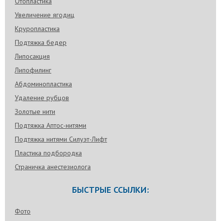
Отопластика
Увеличение ягодиц
Круропластика
Подтяжка бедер
Липосакция
Липофилинг
Абдоминопластика
Удаление рубцов
Золотые нити
Подтяжка Аптос-нитями
Подтяжка нитями Силуэт-Лифт
Пластика подбородка
Страничка анестезиолога
БЫСТРЫЕ ССЫЛКИ:
Фото