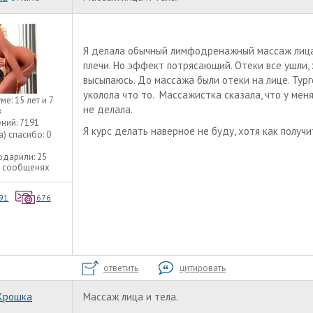
Я делала обычный лимфодренажный массаж лица, 
плечи. Но эффект потрясающий. Отеки все ушли, 
высыпаюсь. До массажа были отеки на лице. Тург
уколола что то. Массажистка сказала, что у меня
уме:
15 лет и 7
не делала.
в
ний:
7191
Я курс делать наверное не буду, хотя как получи
а) спасибо:
0
одарили:
25
3 сообщенях
91
676
ответить
цитировать
Крошка
Массаж лица и тела.