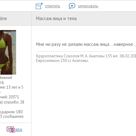
ответить
цитировать
line
Массаж лица и тела.
Мне ни разу не делали массаж лица ...наверное 
Круропластика Соколов М. А. Анатомы 135 мл . 06.02.2013
Евросиликон 230 сс Анатомы.
Нижний
од
уме:
13 лет и 5
в
ний:
20371
а) спасибо:
28
одарили:
180
73 сообщенях
656