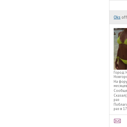
Oks
off
Город:
Новгор
На фор
месяце
Сообще
Сказал(
раз
Поблаг
раз в 1