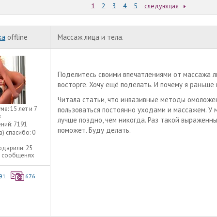
1
2
3
4
5
следующая
ka
offline
Массаж лица и тела.
Поделитесь своими впечатлениями от массажа ли
восторге. Хочу ещё поделать. И почему я раньше
Читала статьи, что инвазивные методы омоложе
уме:
15 лет и 7
пользоваться постоянно уходами и массажем. У м
в
лучше поздно, чем никогда. Раз такой выраженн
ний:
7191
поможет. Буду делать.
а) спасибо:
0
одарили:
25
3 сообщенях
91
676