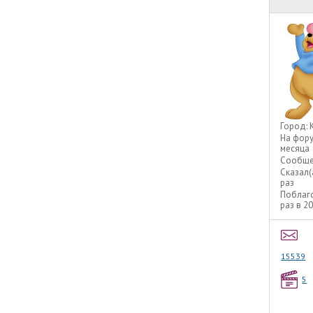
Город:
На фор
месяца
Сообще
Сказал(
раз
Поблаг
раз в 2
15539
5