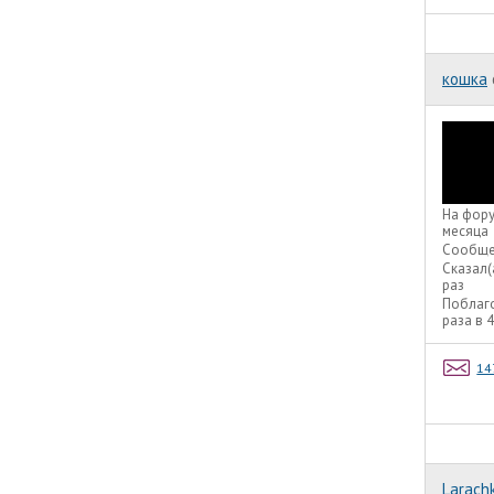
кошка
На фор
месяца
Сообще
Сказал(
раз
Поблаг
раза в 
14
Larach