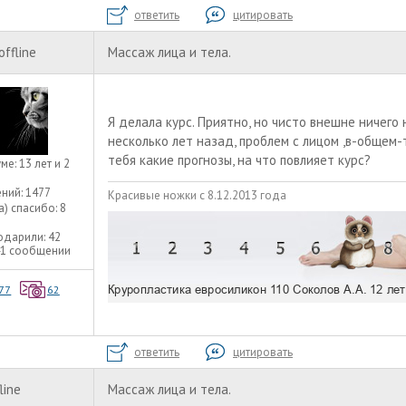
ответить
цитировать
offline
Массаж лица и тела.
Я делала курс. Приятно, но чисто внешне ничего 
несколько лет назад, проблем с лицом ,в-общем-
тебя какие прогнозы, на что повлияет курс?
уме:
13 лет и 2
ний:
1477
Красивые ножки с 8.12.2013 года
а) спасибо:
8
одарили:
42
41 сообщении
77
62
ответить
цитировать
line
Массаж лица и тела.