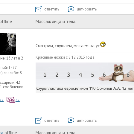
ответить
цитировать
offline
Массаж лица и тела.
Смотрим, слушаем, мотаем на ус
Красивые ножки с 8.12.2013 года
уме:
13 лет и 2
ний:
1477
а) спасибо:
8
одарили:
42
41 сообщении
77
62
ответить
цитировать
ka
offline
Массаж лица и тела.