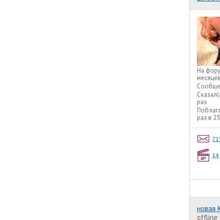
На фор
месяце
Сообще
Сказал(
раз
Поблаг
раз в 2
71
14
новая 
offline