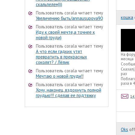
скальпелем)))
Пользователь corala читает тему
кошка
Увеличению быть/annausupova90
Пользователь corala читает тему
Иду к своей мечте,а точнее к
новой груди)
Пользователь corala читает тему
А что если гадких утят
На фор
превратить в прекрасных
месяца
соколят? / Лёлик
Сообще
Сказал(
Пользователь corala читает тему
раз
Мечтаю о новой груди!!
Поблаг
раза в 
Пользователь corala читает тему
Хочу, наконец, вздохнуть полной
грудью!!! сделав ее подтяжку
14
Oks
off