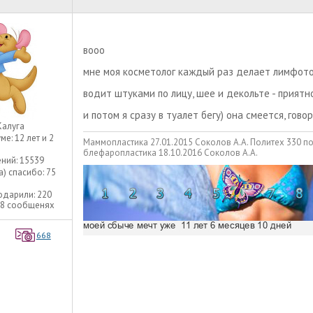
вооо
мне моя косметолог каждый раз делает лимфот
водит штуками по лицу, шее и декольте - приятн
и потом я сразу в туалет бегу) она смеется, гово
Калуга
уме:
12 лет и 2
Маммопластика 27.01.2015 Соколов А.А. Политех 330 п
блефаропластика 18.10.2016 Соколов А.А.
ний:
15539
а) спасибо:
75
одарили:
220
08 сообщенях
668