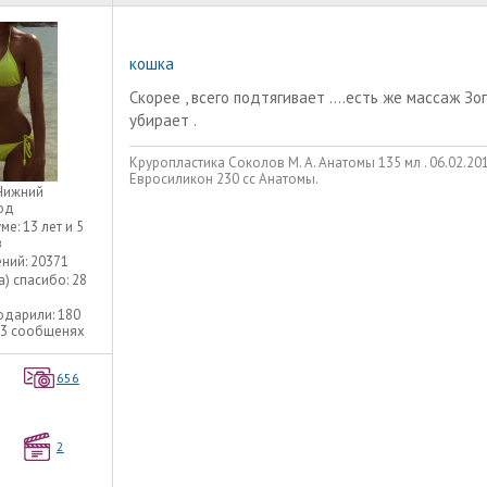
кошка
Скорее , всего подтягивает ....есть же массаж Зо
убирает .
Круропластика Соколов М. А. Анатомы 135 мл . 06.02.2013
Евросиликон 230 сс Анатомы.
Нижний
од
уме:
13 лет и 5
в
ний:
20371
а) спасибо:
28
одарили:
180
73 сообщенях
656
2