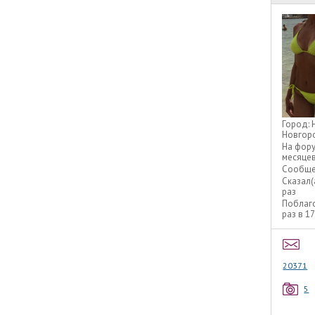
Город:
Новгор
На фор
месяце
Сообще
Сказал(
раз
Поблаг
раз в 1
20371
5