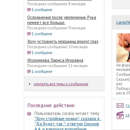
Последнее сообщение: 8 месяцев
1 сообщене
Осложнения после увеличения. Рука
Larach
немеет все больше.
Последнее сообщение: 9 месяцев
1 сообщене
Хочу устранить морщины вокруг глаз
Последнее сообщение: 10 месяцев
1 сообщене
Фоломеева Лариса Игоревна
На фор
Последнее сообщение: 11 месяцев
месяце
1 сообщене
Сообще
Сказал(
раз
смотреть все темы и сообщения
Поблаг
раз в 2
Последние действия:
71
Пользователь corala читает тему
14
"Хочу стройные ножки"- сказала я .
"Да будет так "- ответил Соколов
А.А. и взмахнул волшебным