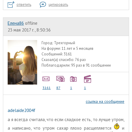
ответить
цитировать
Елена86
offline
23 мая 2017 г., 8:50:36
Город:
Трехгорный
На форуме:
11 лет и 5 месяцев
Сообщений:
3161
Сказал(а) спасибо:
76 раз
Поблагодарили:
95 раз в 91 сообщении
3161
87
1
1
ссылка на сообщение
adelaide2004f
а я всегда считала, что если сладкое есть, то лучше утром,
а написано, что утром сахар плохо расщепляется
и