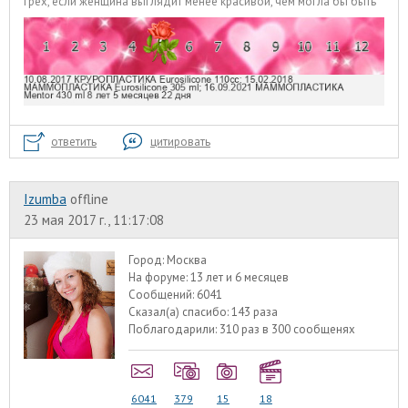
Грех, если женщина выглядит менее красивой, чем могла бы быть
ответить
цитировать
Izumba
offline
23 мая 2017 г., 11:17:08
Город:
Москва
На форуме:
13 лет и 6 месяцев
Сообщений:
6041
Сказал(а) спасибо:
143 раза
Поблагодарили:
310 раз в 300 сообщенях
6041
379
15
18