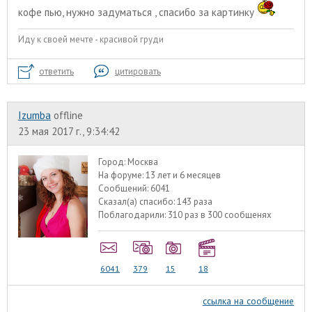
кофе пью, нужно задуматься , спасибо за картинку
Иду к своей мечте - красивой груди
ответить
цитировать
Izumba
offline
23 мая 2017 г., 9:34:42
Город:
Москва
На форуме:
13 лет и 6 месяцев
Сообщений:
6041
Сказал(а) спасибо:
143 раза
Поблагодарили:
310 раз в 300 сообщенях
6041
379
15
18
ссылка на сообщение