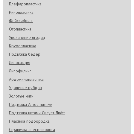
Блефаропластика
Ринопластика
Фейслифтинг
Отопластика
Увеличение ягодиц
Круропластика
Подтяжка бедер
Липосакция
Липофилинг
Абдоминопластика
Удаление рубцов
Золотые нити
Подтяжка Аптос-нитями
Подтяжка нитями Силуэт-Лифт
Пластика подбородка
Страничка анестезиолога