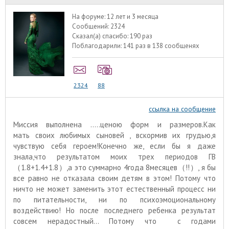
На форуме:
12 лет и 3 месяца
Сообщений:
2324
Сказал(а) спасибо:
190 раз
Поблагодарили:
141 раз в 138 сообщенях
2324
88
ссылка на сообщение
Миссия выполнена .....ценою форм и размеров.Как
мать своих любимых сыновей , вскормив их грудью,я
чувствую себя героем!Конечно же, если бы я даже
знала,что результатом моих трех периодов ГВ
（1.8+1.4+1.8）,а это суммарно 4года 8месяцев（!!）, я бы
все равно не отказала своим детям в этом! Потому что
ничто не может заменить этот естественный процесс ни
по питательности, ни по психоэмоциональному
воздействию! Но после последнего ребенка результат
совсем нерадостный... Потому что с годами