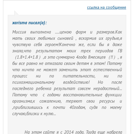
ссылка на сообщение
xarisma писал(а):
Миссия выполнена .....ценою форм и размеров.Как
мать своих любимых сыновей , вскормив их грудью,я
чувствую себя героем!Конечно же, если бы я даже
знала,что результатом моих трех периодов ГВ
（1.8+1.4+1.8）,а это суммарно 4года 8месяцев（!!）, я
бы все равно не отказала своим детям в этом! Потому
что ничто не может заменить этот естественный
процесс ни по питательности, ни по
психоэмоциональному воздействию! Но после
последнего ребенка результат совсем нерадостный...
Потому что с годами восстановительные функции
организма,к сожалению, теряют свои ресурсы и
,приблизившись к почти 40годам, судя по моему
случаю,близки к нулю...
На этом сайте я с 2014 года. Тогда еще набрела