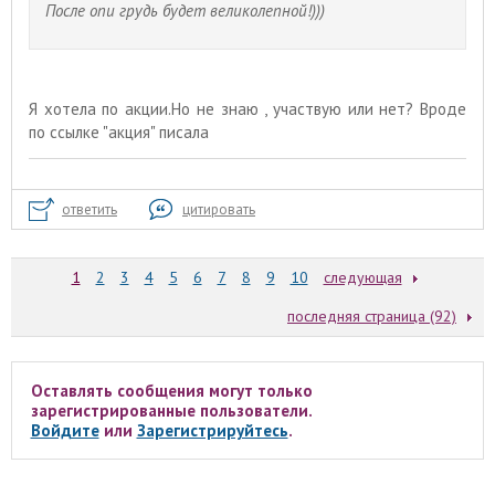
После опи грудь будет великолепной!)))
Я хотела по акции.Но не знаю , участвую или нет? Вроде
по ссылке "акция" писала
ответить
цитировать
1
2
3
4
5
6
7
8
9
10
следующая
последняя страница (92)
Оставлять сообщения могут только
зарегистрированные пользователи.
Войдите
или
Зарегистрируйтесь
.