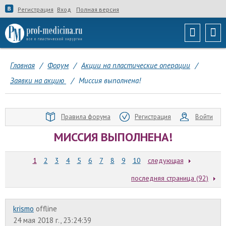
Регистрация
Вход
Полная версия
Главная
/
Форум
/
Акции на пластические операции
/
Заявки на акцию
/
Миссия выполнена!
Правила форума
Регистрация
Войти
МИССИЯ ВЫПОЛНЕНА!
1
2
3
4
5
6
7
8
9
10
следующая
последняя страница (92)
krismo
offline
24 мая 2018 г., 23:24:39