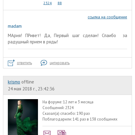
2324
88
ссылка на сообщение
madam
МАрия! ПРивет! Да, Первый шаг сделан! Спаибо за
радушный прием в ряды!
ответить
цитировать
krismo
offline
24 мая 2018 г., 23:42:36
На форуме:
12 лет и 3 месяца
Сообщений:
2324
Сказал(а) спасибо:
190 раз
Поблагодарили:
141 раз в 138 сообщенях