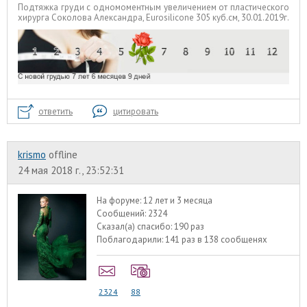
Подтяжка груди с одномоментным увеличением от пластического
хирурга Соколова Александра, Eurosilicone 305 куб.см, 30.01.2019г.
ответить
цитировать
krismo
offline
24 мая 2018 г., 23:52:31
На форуме:
12 лет и 3 месяца
Сообщений:
2324
Сказал(а) спасибо:
190 раз
Поблагодарили:
141 раз в 138 сообщенях
2324
88