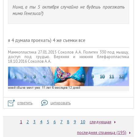
Нина, а ты 5 октября случайно не будешь проезжать
мимо Генезиса?)
я 4 думала проехать) 4 же съемки все
Маммопластика 27.01.2015 Соколов А.А. Политех 330 под мышцу,
доступ под грудью. Верхняя и нижняя блефаропластика
18.10.2016 Соколов А.А.
ответить
цитировать
1
2
3
4
5
6
7
8
9
10
следующая
последняя страница (195)