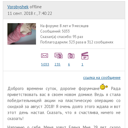
Vorobyshek
offline
11 сент. 2018 г., 7:40:22
На форуме:
8 лет и 9 месяцев
Сообщений:
5033
Сказал(а) спасибо:
95 раз
Поблагодарили:
323 раза в 312 сообщенях
5033
235
6
1
ссылка на сообщение
Доброго времени суток, дорогие форумчане
Рада
приветствовать вас в своем новом домике. Ведь я стала
победительницей акции на пластическую операцию со
скидкой за август 2018! Я очень долго этого ждала и вот
этот день настал. Сказать, что я счастлива, ничего не
сказать!
Напомню о себе. Меня зовут Елена. Мне 29 лет, скоро