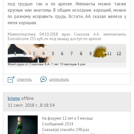
под грудью так и по ареоле. Импланты можно также
круглые или анатомы. В общем исходник хороший, можно
по разному исправить грудь. Кстати, АА сказал железа у
меня хорошая.
Маммопластика 04.10.2018 врач Соколов А.А. имплантанты
Eurosilicone 255 куб.см. под мышцу доступ по ареоле
ответить
цитировать
krismo
offline
11 сент. 2018 г., 8:18:54
На форуме:
12 лет и 3 месяца
Сообщений:
2324
Сказал(а) спасибо:
190 раз