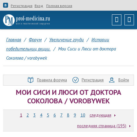
Регистрация
Вход
Полная версия
Главная
/
Форум
/
Увеличение груди
/
Истории
победительниц акции.
/
Мои Сиси и Люси от доктора
Соколова / vorobywek
Правила форума
Регистрация
Войти
МОИ СИСИ И ЛЮСИ ОТ ДОКТОРА
СОКОЛОВА / VOROBYWEK
1
2
3
4
5
6
7
8
9
10
следующая
последняя страница (195)