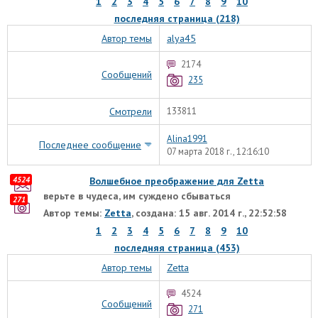
1
2
3
4
5
6
7
8
9
10
последняя страница (218)
Автор темы
alyа45
2174
Сообщений
235
Смотрели
133811
Alina1991
Последнее сообщение
07 марта 2018 г., 12:16:10
4524
Волшебное преображение для Zetta
верьте в чудеса, им суждено сбываться
271
Автор темы:
Zetta
, создана: 15 авг. 2014 г., 22:52:58
1
2
3
4
5
6
7
8
9
10
последняя страница (453)
Автор темы
Zetta
4524
Сообщений
271