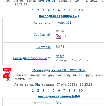
Автор темы:
mysipysi01
, создана: 16 янв. 2021 г.,
11:21:34
1
2
3
4
5
6
7
8
9
10
последняя страница (37)
Автор темы
mysipysi01
369
Сообщений
82
Смотрели
38474
Nadya
Последнее сообщение
21 февр. 2022 г., 21:02:39
6840
Моей груди, снова 18......!!!!!!!! /Oks
Спасибо моему хирургу Соколову АА за грудь моей
533
Мечты ....!!!!
Автор темы:
Oks
, создана: 07 окт. 2013 г., 12:23:38
1
2
3
4
5
6
7
8
9
10
последняя страница (684)
Автор темы
Oks