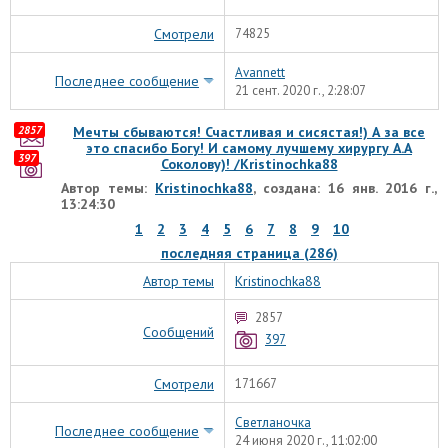
Смотрели
74825
Avannett
Последнее сообщение
21 сент. 2020 г., 2:28:07
2857
Мечты сбываются! Счастливая и сисястая!) А за все
это спасибо Богу! И самому лучшему хирургу А.А
397
Соколову)! /Kristinochka88
Автор темы:
Kristinochka88
, создана: 16 янв. 2016 г.,
13:24:30
1
2
3
4
5
6
7
8
9
10
последняя страница (286)
Автор темы
Kristinochka88
2857
Сообщений
397
Смотрели
171667
Светланочка
Последнее сообщение
24 июня 2020 г., 11:02:00