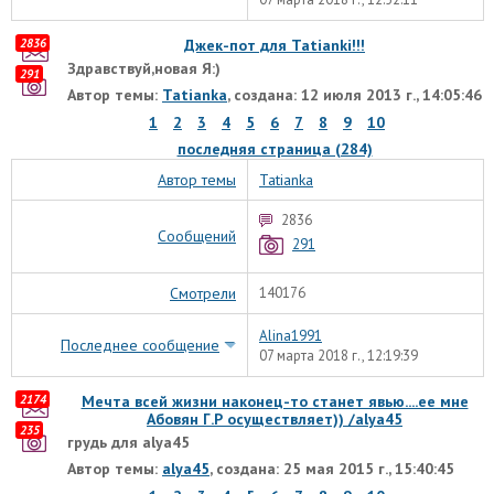
2836
Джек-пот для Tatianki!!!
Здравствуй,новая Я:)
291
Автор темы:
Tatianka
, создана: 12 июля 2013 г., 14:05:46
1
2
3
4
5
6
7
8
9
10
последняя страница (284)
Автор темы
Tatianka
2836
Сообщений
291
Смотрели
140176
Alina1991
Последнее сообщение
07 марта 2018 г., 12:19:39
2174
Мечта всей жизни наконец-то станет явью....ее мне
Абовян Г.Р осуществляет)) /alyа45
235
грудь для alya45
Автор темы:
alyа45
, создана: 25 мая 2015 г., 15:40:45