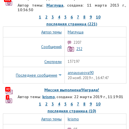
Автор темы:
Маглуша
, создана: 11 марта 2013 г.,
10:36:50
1
2
3
4
5
6
7
8
9
10
последняя страница (221)
Автор темы
Маглуша
2207
Сообщений
252
Смотрели
137197
annausupova90
Последнее сообщение
20 нояб. 2019 г., 16:47:47
93
Миссия выполнена!Награда!
Автор темы:
krismo
, создана: 22 марта 2019 г., 11:19:01
3
1
2
3
4
5
6
7
8
9
10
последняя страница (10)
Автор темы
krismo