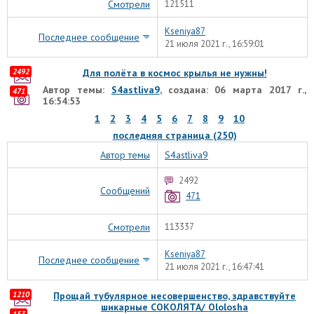
Смотрели
121511
Kseniya87
Последнее сообщение
21 июля 2021 г., 16:59:01
2492
Для полёта в космос крылья не нужны!
Автор темы:
S4astliva9
, создана: 06 марта 2017 г.,
471
16:54:53
1
2
3
4
5
6
7
8
9
10
последняя страница (250)
Автор темы
S4astliva9
2492
Сообщений
471
Смотрели
113337
Kseniya87
Последнее сообщение
21 июля 2021 г., 16:47:41
1210
Прощай тубулярное несовершенство, здравствуйте
шикарные СОКОЛЯТА/ Ololosha
153