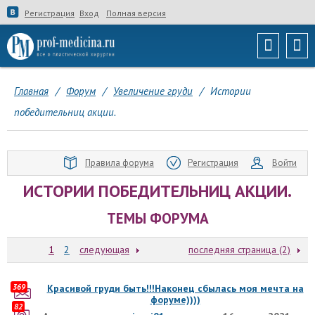
Регистрация
Вход
Полная версия
Главная
/
Форум
/
Увеличение груди
/
Истории
победительниц акции.
Правила форума
Регистрация
Войти
ИСТОРИИ ПОБЕДИТЕЛЬНИЦ АКЦИИ.
ТЕМЫ ФОРУМА
1
2
следующая
последняя страница (2)
369
Красивой груди быть!!!Наконец сбылась моя мечта на
форуме))))
82