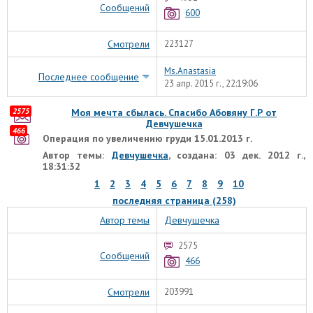
Сообщений
600
Смотрели
223127
Ms.Anastasia
Последнее сообщение
23 апр. 2015 г., 22:19:06
2575
Моя мечта сбылась. Спасибо Абовяну Г.Р от
Девчушечка
466
Операция по увеличению груди 15.01.2013 г.
Автор темы:
Девчушечка
, создана: 03 дек. 2012 г.,
18:31:32
1
2
3
4
5
6
7
8
9
10
последняя страница (258)
Автор темы
Девчушечка
2575
Сообщений
466
Смотрели
203991