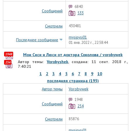
6840
Сообщений
533
Смотрели
430481
mysipysi01
Последнее сообщение
01 янв. 2022 г., 22:58:44
1948
Мои Сиси и Люси от доктора Соколова / vorobywek
Автор темы:
Vorobyshek
, создана: 11 сент. 2018 г.,
254
7:40:21
1
2
3
4
5
6
7
8
9
10
последняя страница (195)
Автор темы
Vorobywek
1948
Сообщений
254
Смотрели
85876
mysipysi01