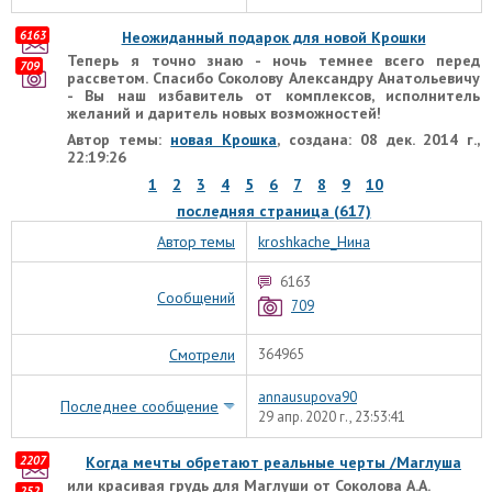
6163
Неожиданный подарок для новой Крошки
Теперь я точно знаю - ночь темнее всего перед
709
рассветом. Спасибо Соколову Александру Анатольевичу
- Вы наш избавитель от комплексов, исполнитель
желаний и даритель новых возможностей!
Автор темы:
новая Крошка
, создана: 08 дек. 2014 г.,
22:19:26
1
2
3
4
5
6
7
8
9
10
последняя страница (617)
Автор темы
kroshkache_Нина
6163
Сообщений
709
Смотрели
364965
annausupova90
Последнее сообщение
29 апр. 2020 г., 23:53:41
2207
Когда мечты обретают реальные черты /Маглуша
или красивая грудь для Маглуши от Соколова А.А.
252