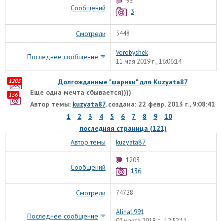
93
Сообщений
3
Смотрели
5448
Vorobyshek
Последнее сообщение
11 мая 2019 г., 16:06:14
1203
Долгожданные "шарики" для Kuzyata87
Еще одна мечта сбывается))))
136
Автор темы:
kuzyata87
, создана: 22 февр. 2013 г., 9:08:41
1
2
3
4
5
6
7
8
9
10
последняя страница (121)
Автор темы
kuzyata87
1203
Сообщений
136
Смотрели
74728
Alina1991
Последнее сообщение
07 марта 2018 г., 12:52:11