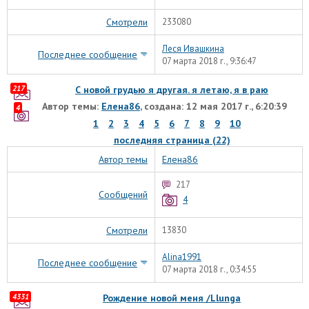
Смотрели
233080
Леся Ивашкина
Последнее сообщение
07 марта 2018 г., 9:36:47
217
С новой грудью я другая. я летаю, я в раю
Автор темы:
Елена86
, создана: 12 мая 2017 г., 6:20:39
4
1
2
3
4
5
6
7
8
9
10
последняя страница (22)
Автор темы
Елена86
217
Сообщений
4
Смотрели
13830
Alina1991
Последнее сообщение
07 марта 2018 г., 0:34:55
4331
Рождение новой меня /Llunga