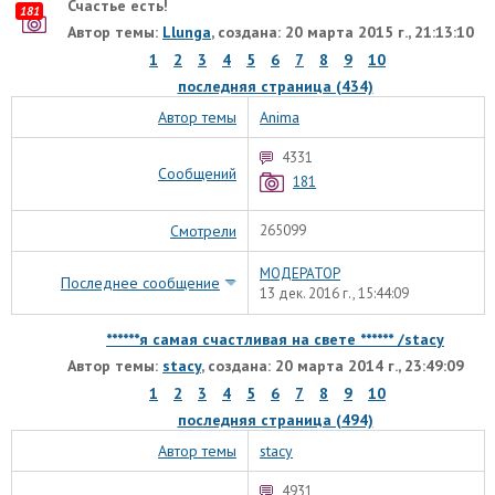
Счастье есть!
181
Автор темы:
Llunga
, создана: 20 марта 2015 г., 21:13:10
1
2
3
4
5
6
7
8
9
10
последняя страница (434)
Автор темы
Anima
4331
Сообщений
181
Смотрели
265099
МОДЕРАТОР
Последнее сообщение
13 дек. 2016 г., 15:44:09
******я самая счастливая на свете ****** /stacy
Автор темы:
stacy
, создана: 20 марта 2014 г., 23:49:09
1
2
3
4
5
6
7
8
9
10
последняя страница (494)
Автор темы
stacy
4931