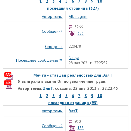
1
2
3
4
5
6
7
8
9
10
последняя страница (327)
Автор темы
Albinagrim
3266
Сообщений
325
Смотрели
220478
Nadya
Последнее сообщение
28 мая 2021 г., 23:23:57
930
Мечта - ставшая реальностью для ЭляТ
Я выиграла в акции Оп по увеличению груди.
158
Автор темы:
ЭляТ
, создана: 22 янв. 2013 г., 22:22:45
1
2
3
4
5
6
7
8
9
10
последняя страница (93)
Автор темы
ЭляТ
930
Сообщений
158