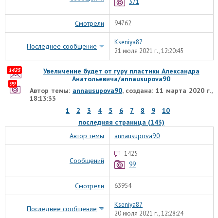
371
Смотрели
94762
Kseniya87
Последнее сообщение
21 июля 2021 г., 12:20:45
1425
Увеличение будет от гуру пластики Александра
Анатольевича/annausupova90
99
Автор темы:
annausupova90
, создана: 11 марта 2020 г.,
18:13:33
1
2
3
4
5
6
7
8
9
10
последняя страница (143)
Автор темы
annausupova90
1425
Сообщений
99
Смотрели
63954
Kseniya87
Последнее сообщение
20 июля 2021 г., 12:28:24