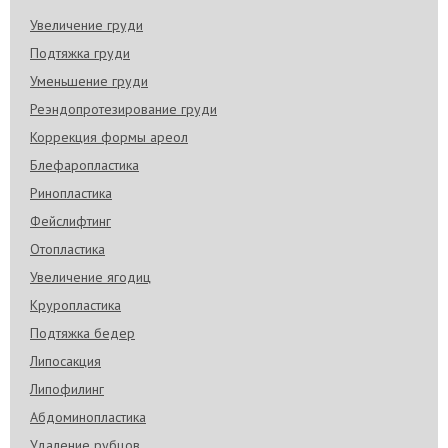
Увеличение груди
Подтяжка груди
Уменьшение груди
Реэндопротезирование груди
Коррекция формы ареол
Блефаропластика
Ринопластика
Фейслифтинг
Отопластика
Увеличение ягодиц
Круропластика
Подтяжка бедер
Липосакция
Липофилинг
Абдоминопластика
Удаление рубцов