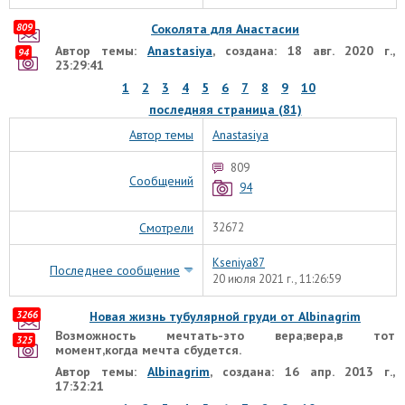
809
Соколята для Анастасии
Автор темы:
Anastasiya
, создана: 18 авг. 2020 г.,
94
23:29:41
1
2
3
4
5
6
7
8
9
10
последняя страница (81)
Автор темы
Anastasiya
809
Сообщений
94
Смотрели
32672
Kseniya87
Последнее сообщение
20 июля 2021 г., 11:26:59
3266
Новая жизнь тубулярной груди от Albinagrim
Возможность мечтать-это вера;вера,в тот
325
момент,когда мечта сбудется.
Автор темы:
Albinagrim
, создана: 16 апр. 2013 г.,
17:32:21