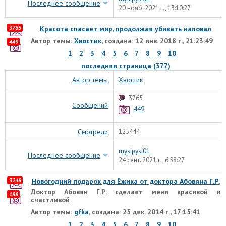
Последнее сообщение
20 нояб. 2021 г., 13:10:27
3765
Красота спасает мир, продолжая убивать наповал
Автор темы:
Хвостик
, создана: 12 янв. 2018 г., 21:23:49
449
1
2
3
4
5
6
7
8
9
10
последняя страница (377)
Автор темы
Хвостик
3765
Сообщений
449
Смотрели
125444
mysipysi01
Последнее сообщение
24 сент. 2021 г., 6:58:27
3248
Новогодний подарок для Ёжика от доктора Абовяна Г.Р.
Доктор Абовян Г.Р. сделает меня красивой и
188
счастливой
Автор темы:
gfka
, создана: 25 дек. 2014 г., 17:15:41
1
2
3
4
5
6
7
8
9
10