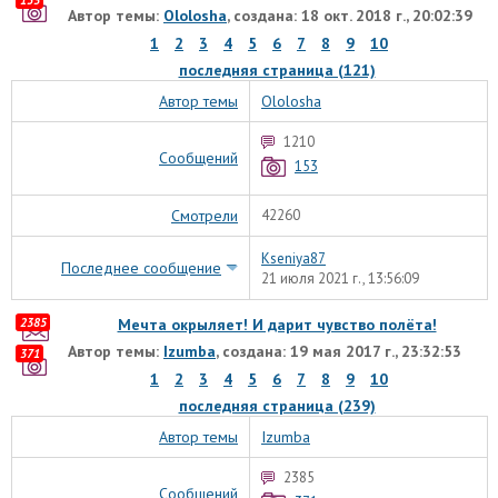
Автор темы:
Ololosha
, создана: 18 окт. 2018 г., 20:02:39
1
2
3
4
5
6
7
8
9
10
последняя страница (121)
Автор темы
Ololosha
1210
Сообщений
153
Смотрели
42260
Kseniya87
Последнее сообщение
21 июля 2021 г., 13:56:09
2385
Мечта окрыляет! И дарит чувство полёта!
Автор темы:
Izumba
, создана: 19 мая 2017 г., 23:32:53
371
1
2
3
4
5
6
7
8
9
10
последняя страница (239)
Автор темы
Izumba
2385
Сообщений