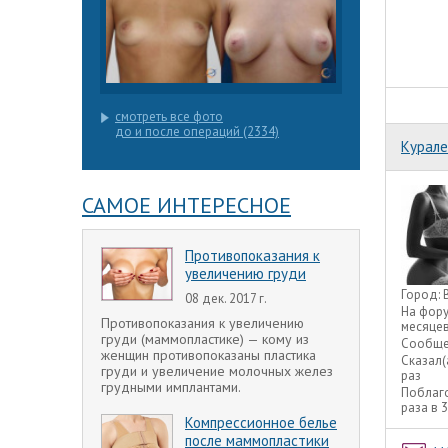
смотреть все фото
до и после операций (2334)
Курале
САМОЕ ИНТЕРЕСНОЕ
Противопоказания к
увеличению груди
Город:
08 дек. 2017 г.
На фор
Противопоказания к увеличению
месяце
груди (маммопластике) — кому из
Сообще
женщин противопоказаны пластика
Сказал(
груди и увеличение молочных желез
раз
грудными имплантами.
Поблаг
раза в 
Компрессионное белье
после маммопластики