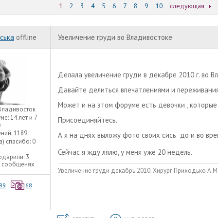
1
2
3
4
5
6
7
8
9
10
следующая
ська
offline
Увеличение груди во Владивостоке
Делала увеличение груди в декабре 2010 г. во 
Давайте делиться впечатлениями и переживания
Может и на этом форуме есть девочки , которые
Владивосток
уме:
14 лет и 7
Присоединяйтесь.
в
ний:
1189
А я на днях выложу фото своих сись до и во вр
а) спасибо:
0
Сейчас я жду лялю, у меня уже 20 недель.
одарили:
3
3 сообщенях
Увеличение груди декабрь 2010. Хирург Приходько А.М. 
89
68