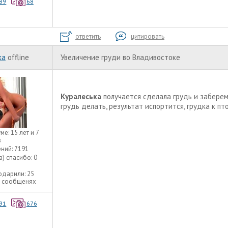
89
68
ответить
цитировать
ka
offline
Увеличение груди во Владивостоке
Куралеська
получается сделала грудь и забере
грудь делать, результат испортится, грудка к пто
уме:
15 лет и 7
в
ний:
7191
а) спасибо:
0
одарили:
25
3 сообщенях
91
676