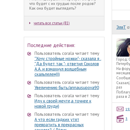
что будет с их грудью после родов?
Как она будет выглядеть?
читать все статьи (81)
ЭляТ
o
Последние действия:
Пользователь corala читает тему
"Хочу стройные ножки"- сказала я .
Город:
"Да будет так "- ответил Соколов
Петербу
А.А. и взмахнул волшебным
На фор
месяце
скальпелем)))
Сообще
Пользователь corala читает тему
Сказал(
Увеличению быть/annausupova90
раз
Поблаг
Пользователь corala читает тему
раза в 
Иду к своей мечте,а точнее к
новой груди)
19
Пользователь corala читает тему
3
А что если гадких утят
превратить в прекрасных
соколят? / Лёлик