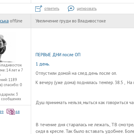
ответить
цитировать
ська
offline
Увеличение груди во Владивостоке
ПЕРВЫЕ ДНИ после ОП
1 день.
Владивосток
уме:
14 лет и 7
Отпустили домой на след.день после оп.
в
ний:
1189
К вечеру (уже дома) поднялась темпер. 38.5 , На
а) спасибо:
0
одарили:
3
3 сообщенях
Душ принимать нельзя, мыться как говориться ча
89
68
В течение дня старалась не лежать, ТВ смотр
сидя в кресле. Так было вставать удобнее. Бол