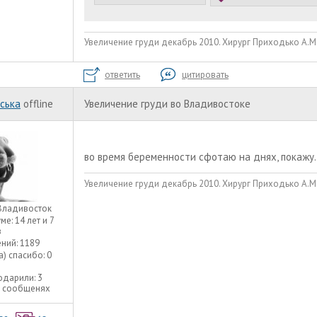
Увеличение груди декабрь 2010. Хирург Приходько А.М. 
ответить
цитировать
ська
offline
Увеличение груди во Владивостоке
во время беременности сфотаю на днях, покажу.
Увеличение груди декабрь 2010. Хирург Приходько А.М. 
Владивосток
уме:
14 лет и 7
в
ний:
1189
а) спасибо:
0
одарили:
3
3 сообщенях