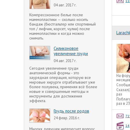
11
04 авг. 2017 г.
Компрессионное белье после
маммопластики — сколько носить
бандаж (бюстгальтер или спортивный
топ / лифчик, корсет, чулки) после
Larach
маммопластики и когда можно
снимать.
Силиконовое
увеличение груди
04 авг. 2017 г.
Сегодня увеличение груди
анатомической формы - это
На фор
заурядная операция, которую все
месяце
мировые хирурги отрабатывают уже
Сообще
более полувека, применяя всё более
Сказал(
новые и совершенные методы и
раз
инструменты для достижения
Поблаг
эффекта.
раз в 2
Грудь после родов
71
24 февр. 2016 г.
14
Многих девушек интересует вопрос,