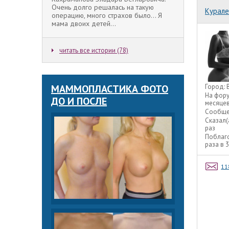
Очень долго решалась на такую
Курале
операцию, много страхов было... Я
мама двоих детей...
читать все истории (78)
МАММОПЛАСТИКА ФОТО
Город:
На фор
ДО И ПОСЛЕ
месяце
Сообще
Сказал(
раз
Поблаг
раза в 
11