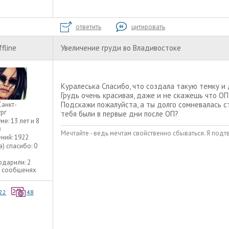
ответить
цитировать
ffline
Увеличение груди во Владивостоке
Куралеська Спасибо, что создала такую темку и
Грудь очень красивая, даже и не скажешь что ОП
Подскажи пожалуйста, а ты долго сомневалась 
Санкт-
рг
тебя были в первые дни после ОП?
уме:
13 лет и 8
в
Мечтайте - ведь мечтам свойственно сбываться. Я подт
ний:
1922
а) спасибо:
0
одарили:
2
2 сообщенях
22
48