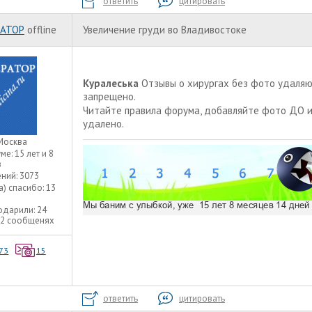
ответить
цитировать
АТОР
offline
Увеличение груди во Владивостоке
Куралеська
Отзывы о хирургах без фото удаляют
запрещено.
Читайте
правила форума
, добавляйте фото ДО 
удалено.
Москва
уме:
15 лет и 8
в
ний:
3073
а) спасибо:
13
одарили:
24
22 сообщенях
73
15
ответить
цитировать