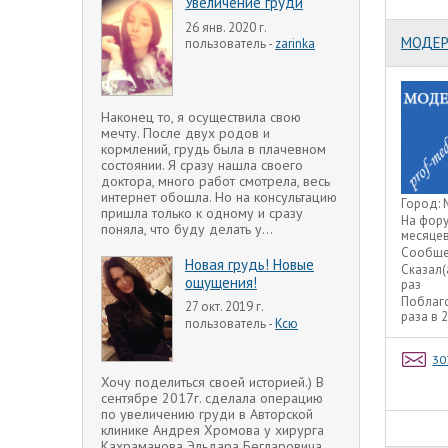
Увеличение груди
26 янв. 2020 г.
МОДЕР
пользователь -
zarinka
Наконец то, я осуществила свою
мечту. После двух родов и
кормлений, грудь была в плачевном
состоянии. Я сразу нашла своего
доктора, много работ смотрела, весь
интернет обошла. Но на консультацию
Город:
пришла только к одному и сразу
На фор
поняла, что буду делать у...
месяце
Сообще
Новая грудь! Новые
Сказал(
ощущения!
раз
Поблаг
27 окт. 2019 г.
раза в 
пользователь -
Ксю
30
Хочу поделиться своей историей.) В
сентябре 2017г. сделала операцию
по увеличению груди в Авторской
клинике Андрея Хромова у хирурга
Кахраманова Эльдара Бегларовича.