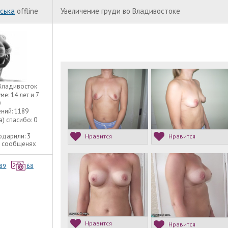
ська
offline
Увеличение груди во Владивостоке
Владивосток
уме:
14 лет и 7
в
ний:
1189
а) спасибо:
0
одарили:
3
Нравится
Нравится
3 сообщенях
89
68
Нравится
Нравится