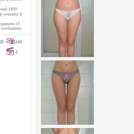
в
ний:
1809
а) спасибо:
0
одарили:
15
5 сообщенях
09
140
2