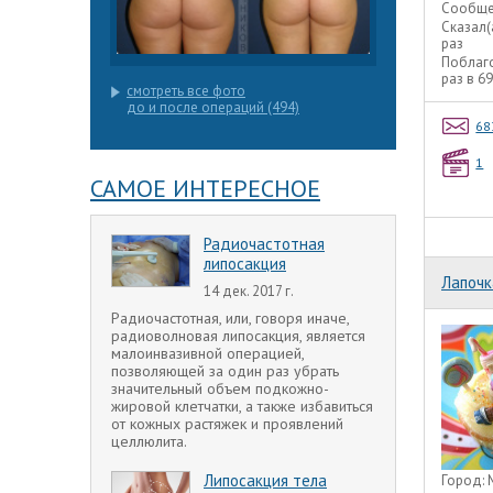
Сообще
Сказал(
раз
Поблаг
раз в 6
смотреть все фото
до и после операций (494)
68
1
САМОЕ ИНТЕРЕСНОЕ
Радиочастотная
липосакция
Лапочк
14 дек. 2017 г.
Радиочастотная, или, говоря иначе,
радиоволновая липосакция, является
малоинвазивной операцией,
позволяющей за один раз убрать
значительный объем подкожно-
жировой клетчатки, а также избавиться
от кожных растяжек и проявлений
целлюлита.
Липосакция тела
Город: