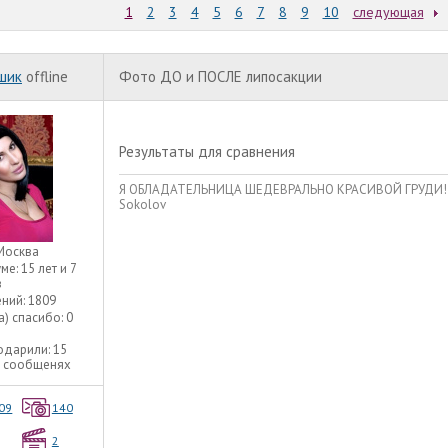
1
2
3
4
5
6
7
8
9
10
следующая
шик
offline
Фото ДО и ПОСЛЕ липосакции
Результаты для сравнения
Я ОБЛАДАТЕЛЬНИЦА ШЕДЕВРАЛЬНО КРАСИВОЙ ГРУДИ!!! Уве
Sokolov
Москва
уме:
15 лет и 7
в
ний:
1809
а) спасибо:
0
одарили:
15
5 сообщенях
09
140
2