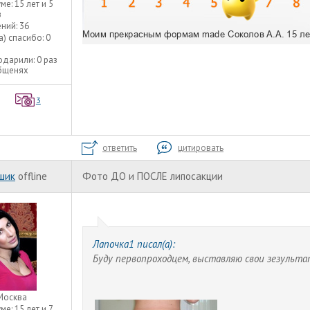
уме:
15 лет и 5
в
ний:
36
а) спасибо:
0
одарили:
0 раз
общенях
3
ответить
цитировать
шик
offline
Фото ДО и ПОСЛЕ липосакции
Лапочка1 писал(а):
Буду первопроходцем, выставляю свои зезультаты
Москва
уме:
15 лет и 7