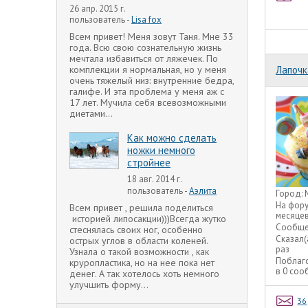
26 апр. 2015 г.
пользователь -
Lisa fox
Всем привет! Меня зовут Таня. Мне 33
года. Всю свою сознательную жизнь
мечтала избавиться от ляжечек. По
комплекции я нормальная, но у меня
Лапочк
очень тяжелый низ: внутренние бедра,
галифе. И эта проблема у меня аж с
17 лет. Мучила себя всевозможными
диетами...
Как можно сделать
ножки немного
стройнее
18 авг. 2014 г.
пользователь -
Аэлита
Город:
На фор
Всем привет , решила поделиться
месяце
историей липосакции)))Всегда жутко
Сообще
стеснялась своих ног, особенно
Сказал(
острых углов в области коленей.
раз
Узнала о такой возможности , как
Поблаг
круропластика, но на нее пока нет
в 0 со
денег. А так хотелось хоть немного
улучшить форму...
36