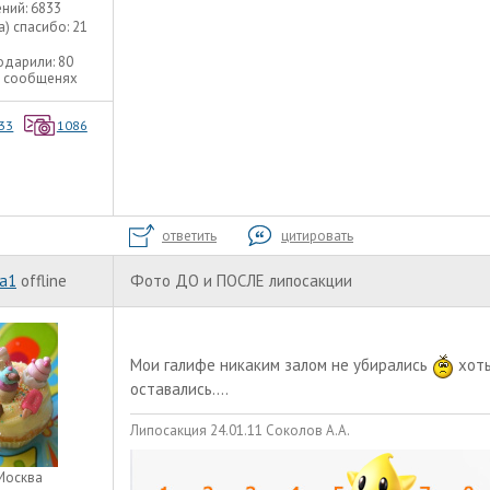
ний:
6833
а) спасибо:
21
одарили:
80
9 сообщенях
33
1086
ответить
цитировать
а1
offline
Фото ДО и ПОСЛЕ липосакции
Мои галифе никаким залом не убирались
хоть
оставались....
Липосакция 24.01.11 Соколов А.А.
Москва