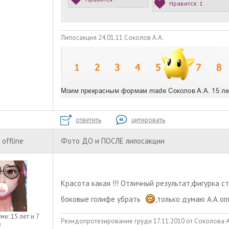
Нравится:
1
Липосакция 24.01.11 Соколов А.А.
ответить
цитировать
offline
Фото ДО и ПОСЛЕ липосакции
Красота какая !!! Отличный результат,фигурка с
боковые голифе убрать
,только думаю А.А оп
уме:
15 лет и 7
Реэндопротезирование груди 17.11.2010 от Соколова А.А
в