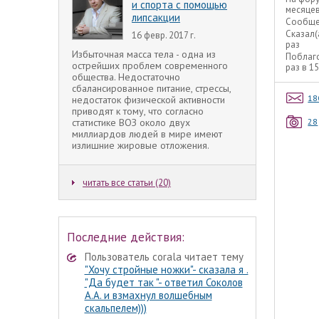
и спорта с помощью
месяце
липсакции
Сообще
Сказал(
16 февр. 2017 г.
раз
Избыточная масса тела - одна из
Поблаг
острейших проблем современного
раз в 1
общества. Недостаточно
сбалансированное питание, стрессы,
18
недостаток физической активности
приводят к тому, что согласно
28
статистике ВОЗ около двух
миллиардов людей в мире имеют
излишние жировые отложения.
читать все статьи (20)
Последние действия:
Пользователь corala читает тему
"Хочу стройные ножки"- сказала я .
"Да будет так "- ответил Соколов
А.А. и взмахнул волшебным
скальпелем)))