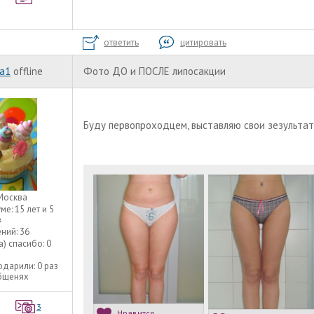
ответить
цитировать
а1
offline
Фото ДО и ПОСЛЕ липосакции
Буду первопроходцем, выставляю свои зезультаты
Москва
уме:
15 лет и 5
в
ний:
36
а) спасибо:
0
одарили:
0 раз
общенях
3
Нравится