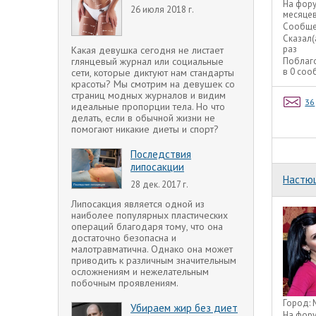
На фор
26 июля 2018 г.
месяце
Сообще
Сказал(
раз
Какая девушка сегодня не листает
Поблаг
глянцевый журнал или социальные
в 0 со
сети, которые диктуют нам стандарты
красоты? Мы смотрим на девушек со
страниц модных журналов и видим
36
идеальные пропорции тела. Но что
делать, если в обычной жизни не
помогают никакие диеты и спорт?
Последствия
липосакции
Настю
28 дек. 2017 г.
Липосакция является одной из
наиболее популярных пластических
операций благодаря тому, что она
достаточно безопасна и
малотравматична. Однако она может
приводить к различным значительным
осложнениям и нежелательным
побочным проявлениям.
Город:
Убираем жир без диет
На фор