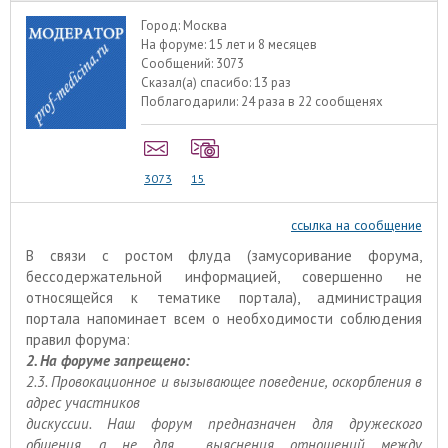
Город:
Москва
На форуме:
15 лет и 8 месяцев
Сообщений:
3073
Сказал(а) спасибо:
13 раз
Поблагодарили:
24 раза в 22 сообщенях
3073
15
ссылка на сообщение
В связи с ростом флуда (замусоривание форума,
бессодержательной информацией, совершенно не
относящейся к тематике портала), администрация
портала напоминает всем о необходимости соблюдения
правил форума:
2. На форуме запрещено:
2.3. Провокационное и вызывающее поведение, оскорбления в
адрес участников
дискуссии. Наш форум предназначен для дружеского
общения, а не для выяснения отношений между