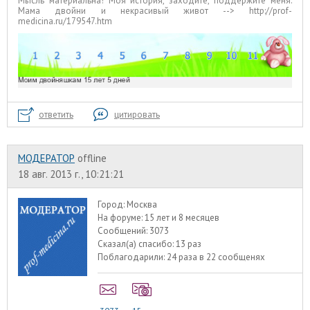
Мысль материальна! Моя история, заходите, поддержите меня:
Мама двойни и некрасивый живот --> http://prof-
medicina.ru/179547.htm
ответить
цитировать
МОДЕРАТОР
offline
18 авг. 2013 г., 10:21:21
Город:
Москва
На форуме:
15 лет и 8 месяцев
Сообщений:
3073
Сказал(а) спасибо:
13 раз
Поблагодарили:
24 раза в 22 сообщенях