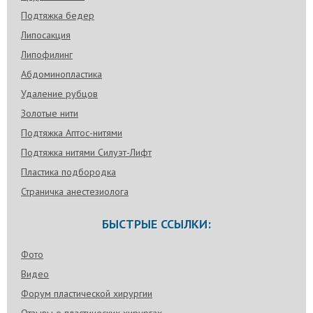
Подтяжка бедер
Липосакция
Липофилинг
Абдоминопластика
Удаление рубцов
Золотые нити
Подтяжка Аптос-нитями
Подтяжка нитями Силуэт-Лифт
Пластика подбородка
Страничка анестезиолога
БЫСТРЫЕ ССЫЛКИ:
Фото
Видео
Форум пластической хирургии