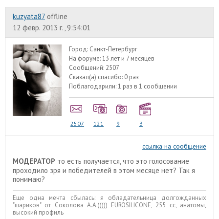
kuzyata87
offline
12 февр. 2013 г., 9:54:01
Город:
Санкт-Петербург
На форуме:
13 лет и 7 месяцев
Сообщений:
2507
Сказал(а) спасибо:
0 раз
Поблагодарили:
1 раз в 1 сообщении
2507
121
9
3
ссылка на сообщение
МОДЕРАТОР
то есть получается, что это голосование
проходило зря и победителей в этом месяце нет? Так я
понимаю?
Еще одна мечта сбылась: я обладательница долгожданных
"шариков" от Соколова А.А.))))) EUROSILICONE, 255 сс, анатомы,
высокий профиль