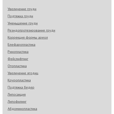
Увеличение груди
Подтяжка груди
Уменьшение груди
Реэндопротезирование груди
Коррекция формы ареол
Блефаропластика
Ринопластика
Фейслифтинг
Отопластика
Увеличение ягодиц
Круропластика
Подтяжка бедер
Липосакция
Липофилинг
Абдоминопластика