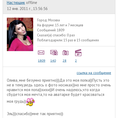
Настюшик
offline
12 янв. 2011 г., 13:56:56
Город:
Москва
На форуме:
15 лет и 7 месяцев
Сообщений:
1809
Сказал(а) спасибо:
0 раз
Поблагодарили:
15 раз в 15 сообщенях
1809
140
28
2
ссылка на сообщение
Олива, мне безумно приятно)))Да это моя попка))Пусть это
не в тему,ведь здесь о фото носиках))но мне просто очень
нравится моя попа))хихи))И очень надеюсь,что когда
сбудется моя мечта,то на аватарке будет красоваться
моя грудь))
Эль)))спасибо))мне так приятно))