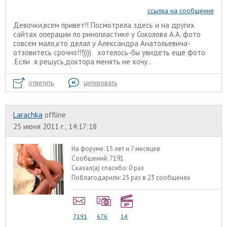
ссылка на сообщение
Девочки,всем привет!! Посмотрела здесь и на других
сайтах операции по ринопластике у Соколова А.А. фото
совсем мало,кто делал у Александра Анатольевича-
отзовитесь срочно!!!)))) хотелось-бы увидеть еще фото
.Если я решусь,доктора менять не хочу..
ответить
цитировать
Larachka
offline
25 июня 2011 г., 14:17:18
На форуме:
15 лет и 7 месяцев
Сообщений:
7191
Сказал(а) спасибо:
0 раз
Поблагодарили:
25 раз в 23 сообщенях
7191
676
14