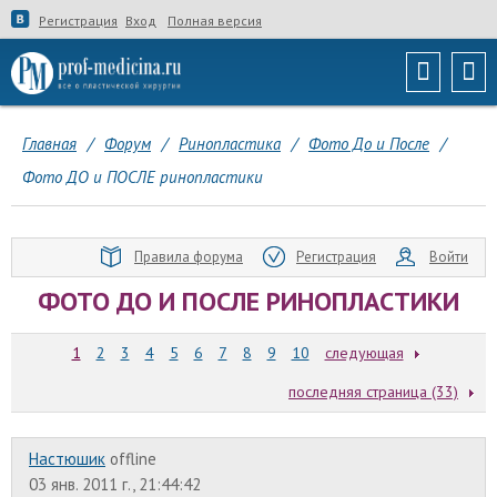
Регистрация
Вход
Полная версия
Главная
/
Форум
/
Ринопластика
/
Фото До и После
/
Фото ДО и ПОСЛЕ ринопластики
Правила форума
Регистрация
Войти
ФОТО ДО И ПОСЛЕ РИНОПЛАСТИКИ
1
2
3
4
5
6
7
8
9
10
следующая
последняя страница (33)
Настюшик
offline
03 янв. 2011 г., 21:44:42