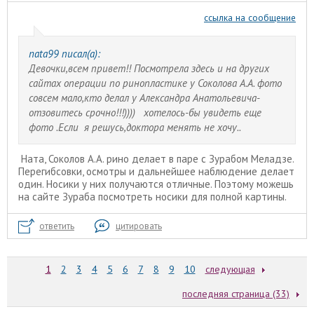
ссылка на сообщение
nata99 писал(а):
Девочки,всем привет!! Посмотрела здесь и на других
сайтах операции по ринопластике у Соколова А.А. фото
совсем мало,кто делал у Александра Анатольевича-
отзовитесь срочно!!!)))) хотелось-бы увидеть еще
фото .Если я решусь,доктора менять не хочу..
Ната, Соколов А.А. рино делает в паре с Зурабом Меладзе.
Перегибсовки, осмотры и дальнейшее наблюдение делает
один. Носики у них получаются отличные. Поэтому можешь
на сайте Зураба посмотреть носики для полной картины.
ответить
цитировать
1
2
3
4
5
6
7
8
9
10
следующая
последняя страница (33)