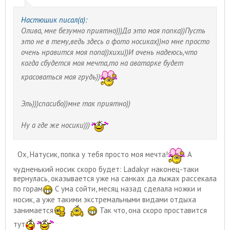
Настюшик писал(а):
Олива, мне безумно приятно)))Да это моя попка))Пусть
это не в тему,ведь здесь о фото носиках))но мне просто
очень нравится моя попа))хихи))И очень надеюсь,что
когда сбудется моя мечта,то на аватарке будет
красоваться моя грудь))
Эль)))спасибо))мне так приятно))
Ну а где же носики)))
Ох, Натусик, попка у тебя просто моя мечта!
А
чудненький носик скоро будет: Ladakyr наконец-таки
вернулась, оказывается уже на санках да лыжах рассекала
по горам
С ума сойти, месяц назад сделала ножки и
носик, а уже такими экстремальными видами отдыха
занимается
Так что, она скоро проставится
тут