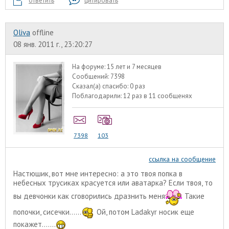
ответить
цитировать
Oliva
offline
08 янв. 2011 г., 23:20:27
На форуме:
15 лет и 7 месяцев
Сообщений:
7398
Сказал(а) спасибо:
0 раз
Поблагодарили:
12 раз в 11 сообщенях
7398
103
ссылка на сообщение
Настюшик, вот мне интересно: а это твоя попка в
небесных трусиках красуется или аватарка? Если твоя, то
вы девчонки как сговорились дразнить меня
Такие
попочки, сисечки......
Ой, потом Ladakyr носик еще
покажет.......