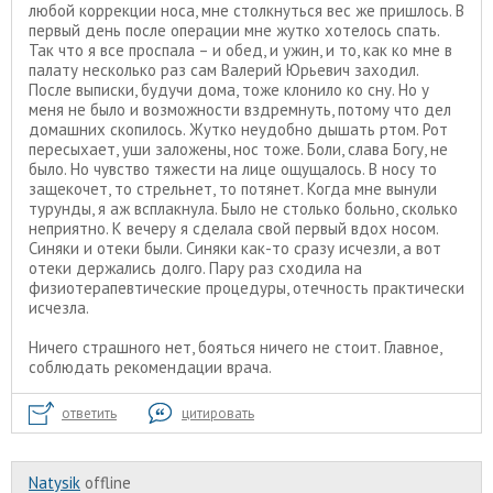
любой коррекции носа, мне столкнуться вес же пришлось. В
первый день после операции мне жутко хотелось спать.
Так что я все проспала – и обед, и ужин, и то, как ко мне в
палату несколько раз сам Валерий Юрьевич заходил.
После выписки, будучи дома, тоже клонило ко сну. Но у
меня не было и возможности вздремнуть, потому что дел
домашних скопилось. Жутко неудобно дышать ртом. Рот
пересыхает, уши заложены, нос тоже. Боли, слава Богу, не
было. Но чувство тяжести на лице ощущалось. В носу то
защекочет, то стрельнет, то потянет. Когда мне вынули
турунды, я аж всплакнула. Было не столько больно, сколько
неприятно. К вечеру я сделала свой первый вдох носом.
Синяки и отеки были. Синяки как-то сразу исчезли, а вот
отеки держались долго. Пару раз сходила на
физиотерапевтические процедуры, отечность практически
исчезла.
Ничего страшного нет, бояться ничего не стоит. Главное,
соблюдать рекомендации врача.
ответить
цитировать
Natysik
offline