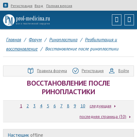
Регистрация
Вход
Полная версия
Главная
/
Форум
/
Ринопластика
/
Реабилитация и
восстановление
/
Восстановление после ринопластики
Правила форума
Регистрация
Войти
ВОССТАНОВЛЕНИЕ ПОСЛЕ
РИНОПЛАСТИКИ
1
2
3
4
5
6
7
8
9
10
следующая
последняя страница (30)
Настюшик
offline