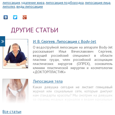
липосакция
,
удаление жира
,
липосакция подбородка
,
липосакция лица
,
липолиз
,
виды липосакции
ДРУГИЕ СТАТЬИ
И. В. Сергеев. Липосакция с Body-Jet
О водоструйной липосакции на аппарате Body-Jet
рассказывает Илья Вячеславович Сергеев,
ведущий российский специалист в области
пластики груди, член российской ассоциации
пластических хирургов (ОПРЕХ), основатель
клиники пластической хирургии и косметологии
«ДОКТОРПЛАСТИК»
Липосакция тела
Какая девушка сегодня не листает глянцевый
журнал или социальные сети, которые диктуют
нам стандарты красоты? Мы смотрим на девушек
со страниц модных журналов и видим идеальные
пропорции тела. Но что делать, если в обычной
жизни не помогают никакие диеты и спорт?
Все статьи