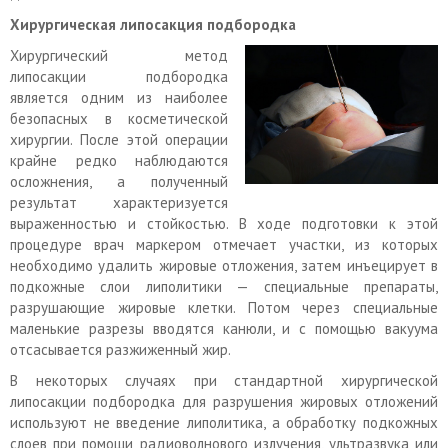
Хирургическая липосакция подбородка
Хирургический метод
липосакции подбородка
является одним из наиболее
безопасных в косметической
хирургии. После этой операции
крайне редко наблюдаются
осложнения, а полученный
результат характеризуется
выраженностью и стойкостью. В ходе подготовки к этой
процедуре врач маркером отмечает участки, из которых
необходимо удалить жировые отложения, затем инъецирует в
подкожные слои липолитики — специальные препараты,
разрушающие жировые клетки. Потом через специальные
маленькие разрезы вводятся канюли, и с помощью вакуума
отсасывается разжиженный жир.
В некоторых случаях при стандартной хирургической
липосакции подбородка для разрушения жировых отложений
используют не введение липолитика, а обработку подкожных
слоев при помощи радиоволнового излучения, ультразвука или