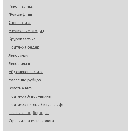
Ринопластика
Фейслифтинг
Отопластика
Увеличение ягодиц
Круропластика
Подтяжка бедер
Липосакция
Липофилинг
Абдоминопластика
Удаление рубцов
Золотые нити
Подтяжка Аптос-нитями
Подтяжка нитями Силуэт-Лифт
Пластика подбородка
Страничка анестезиолога