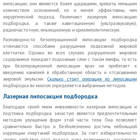
липосакции, они являются более щадящими, чреваты меньшим
количеством осложнений, но и менее эффективны, чем
хирургический подход. Различают лазерную липосакцию
подбородка, а также кавитационную (ультразвуковую),
радиочастотную, инъекционную и криолиполитическую.
Разновидности безоперационной липосакции подбородка
отличаются способами разрушения подкожной жировой
клетчатки. Однако во всех случаях разрушенное жировое
содержимое покидает подкожные слои с током лимфы, то есть
при безоперационной липосакции врач не прибегает к
введению канюлей в обработанную область и отсасыванию
жировой эмульсии.
Сколько стоит операция по липосакции
подбородка во многом определяется выбранным методом.
Лазерная липосакция подбородка
Благодаря своей мини инвазивности лазерная липосакция и
подтяжка подбородка зачастую является предпочтительным
методом улучшения форм этой части тела. Она позволяет
сравнительно быстро и безболезненно достичь небольшой
коррекции очертаний подбородка. За счет избирательности
своего действия этот подход дает возможность достигнуть