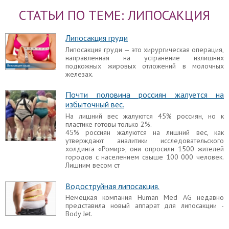
Радиочастотная липосакция
СТАТЬИ ПО ТЕМЕ: ЛИПОСАКЦИЯ
Радиочастотная, или, говоря иначе,
радиоволновая липосакция, является
малоинвазивной операцией, позволяющей за
Липосакция груди
один раз убрать значительный объем подкожно-
жировой клетчатки, а также избавиться от кожных
Липосакция груди — это хирургическая операция,
растяжек и проявлений целлюлита.
направленная на устранение излишних
подкожных жировых отложений в молочных
Липосакция груди
железах.
Липосакция груди — это хирургическая операция,
направленная на устранение излишних
Почти половина россиян жалуется на
подкожных жировых отложений в молочных
избыточный вес.
железах.
На лишний вес жалуются 45% россиян, но к
пластике готовы только 2%.
Последствия липосакции
45% россиян жалуются на лишний вес, как
Липосакция является одной из наиболее
утверждают аналитики исследовательского
популярных пластических операций благодаря
холдинга «Ромир», они опросили 1500 жителей
тому, что она достаточно безопасна и
городов с населением свыше 100 000 человек.
малотравматична. Однако она может приводить к
Лишним весом ст
различным значительным осложнениям и
нежелательным побочным проявлениям.
Водоструйная липосакция.
Немецкая компания Human Med AG недавно
Реабилитация после липосакции
представила новый аппарат для липосакции -
Липосакция является одним из наиболее
Body Jet.
востребованных видов пластических процедур,
однако следует понимать, что это полноценная