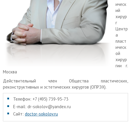
ическ
ий
хирур
г
Центр
а
пласт
ическ
ой
хирур
гии г.
Москва
Действительный член Общества пластических,
реконструктивных и эстетических хирургов (ОПРЭХ).
Телефон: +7 (495) 739-95-73
E-mail: dr-sokolov@yandex.ru
Сайт:
doctor-sokolov.ru