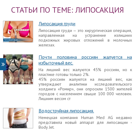
Радиочастотная липосакция
СТАТЬИ ПО ТЕМЕ: ЛИПОСАКЦИЯ
Радиочастотная, или, говоря иначе,
радиоволновая липосакция, является
малоинвазивной операцией, позволяющей за
Липосакция груди
один раз убрать значительный объем подкожно-
жировой клетчатки, а также избавиться от кожных
Липосакция груди — это хирургическая операция,
растяжек и проявлений целлюлита.
направленная на устранение излишних
подкожных жировых отложений в молочных
Липосакция груди
железах.
Липосакция груди — это хирургическая операция,
направленная на устранение излишних
Почти половина россиян жалуется на
подкожных жировых отложений в молочных
избыточный вес.
железах.
На лишний вес жалуются 45% россиян, но к
пластике готовы только 2%.
Последствия липосакции
45% россиян жалуются на лишний вес, как
Липосакция является одной из наиболее
утверждают аналитики исследовательского
популярных пластических операций благодаря
холдинга «Ромир», они опросили 1500 жителей
тому, что она достаточно безопасна и
городов с населением свыше 100 000 человек.
малотравматична. Однако она может приводить к
Лишним весом ст
различным значительным осложнениям и
нежелательным побочным проявлениям.
Водоструйная липосакция.
Немецкая компания Human Med AG недавно
Реабилитация после липосакции
представила новый аппарат для липосакции -
Липосакция является одним из наиболее
Body Jet.
востребованных видов пластических процедур,