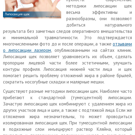
методики липосакции щек
весьма эффективны и
разнообразны, они позволяют
добиться натурального
результата без заметных следов оперативного вмешательства
и минимальной травматичности. Это подтверждается
многочисленными фото до и после операции, а также
отзывами
о липосакции лазером
, опубликованными на сайтах клиник.
Липосакция щек позволяет уравновесить их объем, сделать
пропорции лицевой части более эстетичными, улучшить
контуры профиля. Липосакция нижней части лица и щек
помогает решить проблему отложений жира в районе брылей,
сократить носогубные складки и малярные мешки.
Существуют разные методики липосакции щек. Наиболее часто
прибегают к стандартной (тумесцентной) липосакции.
Зачастую липосакцию щек комбинируют с удалением жира из
других участков лица и шеи, а также с подтяжкой лица. Если же
отложения жира незначительны, то может проводиться
изолированная липосакция щек. При тумесцентной липосакции
в подкожные слои инъецируют раствор Кляйна, который