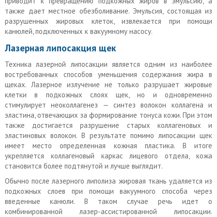
приводит к превращению подкожных жиров в эмульсию, а
также дает местное обезболивание. Эмульсия, состоящая из
разрушенных жировых клеток, извлекается при помощи
канюлей, подключенных к вакуумному насосу.
Лазерная липосакция щек
Техника лазерной липосакции является одним из наиболее
востребованных способов уменьшения содержания жира в
щеках. Лазерное излучение не только разрушает жировые
клетки в подкожных слоях щек, но и одновременно
стимулирует неоколлагенез — синтез волокон коллагена и
эластина, отвечающих за формирование тонуса кожи. При этом
также достигается разрушение старых коллагеновых и
эластиновых волокон. В результате помимо липосакции щек
имеет место определенная кожная пластика. В итоге
укрепляется коллагеновый каркас лицевого отдела, кожа
становится более подтянутой и лучше выглядит.
Обычно после лазерного липолиза жировая ткань удаляется из
подкожных слоев при помощи вакуумного способа через
введенные канюли. В таком случае речь идет о
комбинированной лазер-ассистированной липосакции.