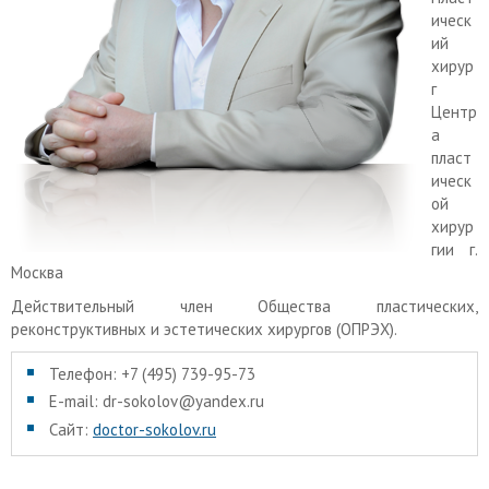
ическ
ий
хирур
г
Центр
а
пласт
ическ
ой
хирур
гии г.
Москва
Действительный член Общества пластических,
реконструктивных и эстетических хирургов (ОПРЭХ).
Телефон: +7 (495) 739-95-73
E-mail: dr-sokolov@yandex.ru
Сайт:
doctor-sokolov.ru