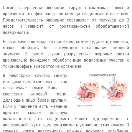
После завершения операции хирург накладывает швы и
производит их фиксацию при помощи специального пластыря.
Продолжительность операции составляет от получаса до 2
часов и зависит от протяженности обрабатываемой
поверхности.
Если количество жира, которое необходимо удалить, невелико,
можно обойтись без вакуумного отсасывания жировой
эмульсии. В таком случае разрушенные жировые клетки
произвольно покидают обработанные подкожные участки с
током лимфы и выводятся из организма.
В некоторых случаях между
мышцами щек отмечаются так
называемые комки Биша —
скопления жировой ткани,
делающие лицо более круглым.
Если у пациента есть желание
придать скулам большую
выраженность, то специалист может одновременно с
липосакцией скул и щек производить удаление этих комков. В
случаях, когда поверхность кожных покровов ослаблена,