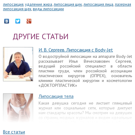
липосакция
,
удаление жира
,
липосакция щек
,
липосакция лица
,
лазерная
липосакция щек
,
виды липосакции
ДРУГИЕ СТАТЬИ
И. В. Сергеев. Липосакция с Body-Jet
О водоструйной липосакции на аппарате Body-Jet
рассказывает Илья Вячеславович Сергеев,
ведущий российский специалист в области
пластики груди, член российской ассоциации
пластических хирургов (ОПРЕХ), основатель
клиники пластической хирургии и косметологии
«ДОКТОРПЛАСТИК»
Липосакция тела
Какая девушка сегодня не листает глянцевый
журнал или социальные сети, которые диктуют
нам стандарты красоты? Мы смотрим на девушек
со страниц модных журналов и видим идеальные
пропорции тела. Но что делать, если в обычной
жизни не помогают никакие диеты и спорт?
Все статьи