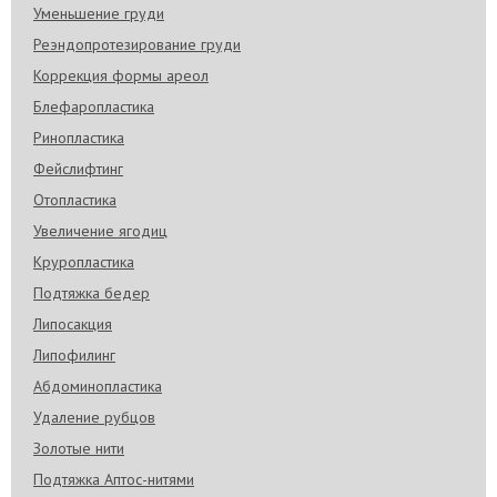
Уменьшение груди
Реэндопротезирование груди
Коррекция формы ареол
Блефаропластика
Ринопластика
Фейслифтинг
Отопластика
Увеличение ягодиц
Круропластика
Подтяжка бедер
Липосакция
Липофилинг
Абдоминопластика
Удаление рубцов
Золотые нити
Подтяжка Аптос-нитями