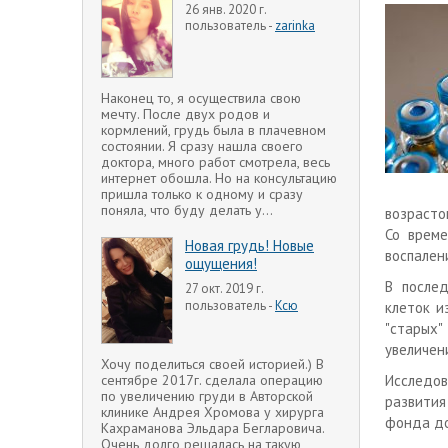
26 янв. 2020 г.
пользователь -
zarinka
Наконец то, я осуществила свою
мечту. После двух родов и
кормлений, грудь была в плачевном
состоянии. Я сразу нашла своего
доктора, много работ смотрела, весь
интернет обошла. Но на консультацию
пришла только к одному и сразу
поняла, что буду делать у...
возрасто
Со врем
Новая грудь! Новые
воспален
ощущения!
В после
27 окт. 2019 г.
пользователь -
Ксю
клеток и
"старых"
увеличен
Хочу поделиться своей историей.) В
Исследов
сентябре 2017г. сделала операцию
по увеличению груди в Авторской
развити
клинике Андрея Хромова у хирурга
фонда до
Кахраманова Эльдара Бегларовича.
Очень долго решалась на такую