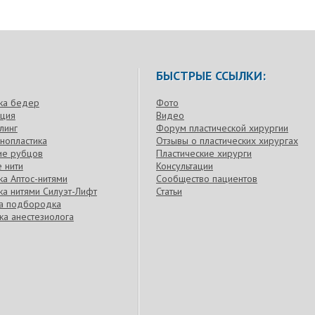
БЫСТРЫЕ ССЫЛКИ:
ка бедер
Фото
кция
Видео
линг
Форум пластической хирургии
нопластика
Отзывы о пластических хирургах
ие рубцов
Пластические хирурги
 нити
Консультации
а Аптос-нитями
Сообщество пациентов
а нитями Силуэт-Лифт
Статьи
ка подбородка
ка анестезиолога