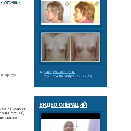
Т-клеточный
смотреть все фото
 второму
до и после операций (7790)
ВИДЕО ОПЕРАЦИЙ
тов на основе
рации тканей,
ия мягких