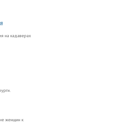
ия
ия на кадаверах
рурги.
ие женщин к