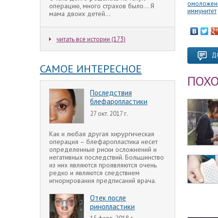
омоложен
операцию, много страхов было... Я
иммунитет
мама двоих детей...
читать все истории (173)
Д
САМОЕ ИНТЕРЕСНОЕ
ПОХО
Последствия
блефаропластики
27 окт. 2017 г.
Как и любая другая хирургическая
операция – блефаропластика несет
определенные риски осложнений и
негативных последствий. Большинство
из них являются проявляются очень
редко и являются следствием
игнорирования предписаний врача.
Отек после
ринопластики