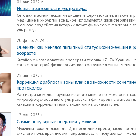
04 авг. 2022 г.
Новые возможности ультразвука
Сегодня в эстетической медицине и дерматологии, а также в 
медицине и хирургии все шире используются физиотерапевти
в основе воздействия которых лежат физические факторы, в т
ультразвук
20 февр. 2024 г.
Оценили, как менялся липидный статус кожи женщин в 
возрасте
Китайские исследователи проверяли теорию «7–7» Хуан-ди Нэ
согласно которой физиологическое состояние женщин меняетс
25 авг. 2022 г.
Коррекция дряблости зоны плеч: возможности сочетан
протоколов
Рассматриваем два научных исследования о возможностях ко
микросфокусированного ультразвука и филлеров на основе ги
кальция в коррекции тела с акцентом на область плеч.
12 окт. 2023 г.
Самые популярные операции у мужчин
Мужчины тоже делают это. И, в последние время, число предс
сильного пола, практически приравнялось к числу женщин, жел