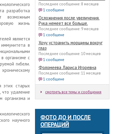
ологического
Последнее сообщение: 8 месяцев
1 сообщене
та разработка
ет возможным
Осложнения после увеличения.
оровую жизнь
Рука немеет все больше.
Последнее сообщение: 9 месяцев
1 сообщене
телей является
Хочу устранить морщины вокруг
 иммунитета в
глаз
нкциональными
Последнее сообщение: 10 месяцев
 в организме с
1 сообщене
руемой гибели.
Фоломеева Лариса Игоревна
 хроническому
Последнее сообщение: 11 месяцев
1 сообщене
я этих старых
, что удаление
смотреть все темы и сообщения
м организма и
нологического
ФОТО ДО И ПОСЛЕ
кого научного
ОПЕРАЦИЙ