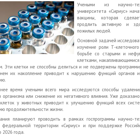
Учеными из научно-техн
университета «Сириус» нача
вакцины, которая сдела
продлить активную и зд
пожилых людей.
Основной задачей исследова
изучение роли Т-клеточного
борьбе со старыми и нефу
клетками, накапливающимися
м. Эти клетки не способны делиться и не подвержены программи
енем их накопление приводит к нарушению функций органов и
ию.
днее время учеными всего мира исследуются способы удалени
з организма или снижение их негативного влияния. Уже доказано
 клеток у животных приводит к улучшению функций всех систе
ию продолжительности жизни.
ания планируют проводить в рамках госпрограммы научно-тех
я федеральной территории «Сириус» и при поддержке Российс
 2026 года.