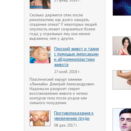
15 февр. 2018 г.
Сколько держится отек после
ринопластики, как долго ожидать
спадения отека? У некоторых людей
опухлость может сохраняться более
года, у отдельных лиц она менее
выражена, чем у других.
Плоский живот и талия
с помощью липосакции
и абдоминопластики
живота
27 нояб. 2018 г.
Пластический хирург клиники
«Линлайн» Дмитрий Александрович
Надельсон раскроет секрет
восстановления живота и четких
контуров тела после родов или
сильного похудения.
Противопоказания к
увеличению груди
08 дек. 2017 г.