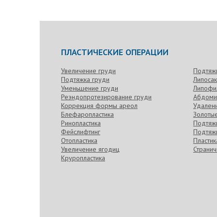
ПЛАСТИЧЕСКИЕ ОПЕРАЦИИ
Увеличение груди
Подтяж
Подтяжка груди
Липоса
Уменьшение груди
Липофи
Реэндопротезирование груди
Абдоми
Коррекция формы ареол
Удален
Блефаропластика
Золотые
Ринопластика
Подтяжк
Фейслифтинг
Подтяжк
Отопластика
Пласти
Увеличение ягодиц
Странич
Круропластика