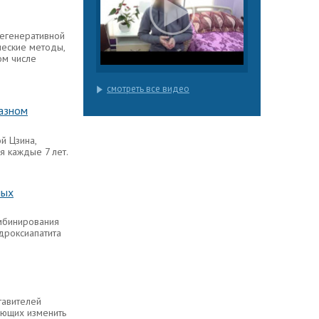
регенеративной
ческие методы,
ом числе
смотреть все видео
разном
й Цзина,
я каждые 7 лет.
ных
мбинирования
дроксиапатита
тавителей
ающих изменить