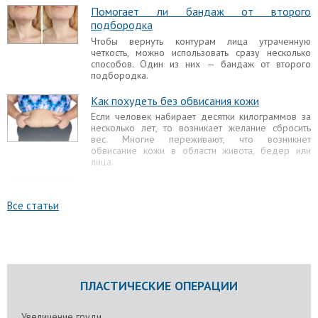
Помогает ли бандаж от второго
подбородка
Чтобы вернуть контурам лица утраченную
четкость, можно использовать сразу несколько
способов. Один из них — бандаж от второго
подбородка.
Как похудеть без обвисания кожи
Если человек набирает десятки килограммов за
несколько лет, то возникает желание сбросить
вес. Многие переживают, что возникнет
обвисание кожи в области живота, бедер или
лица.
Как скрыть второй подбородок
Когда женщина замечает, что у нее появляется
Все статьи
второй подбородок, то она стремится всеми
силами визуально скрыть его. Жировые
отложения в нижней части лица утяжеляют его
овала и делают контуры нечеткими.
Самые эффективные упражнения от галифе
ПЛАСТИЧЕСКИЕ ОПЕРАЦИИ
Ушки на бедрах чаще всего образуются у тех, кто
работает в офисе или не занимается спортом.
Если сесть на стул, опустить руки на стол и
Увеличение груди