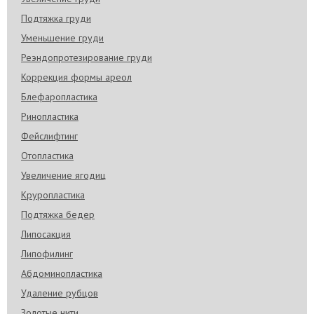
пропальпировать область тазобедренных
Подтяжка груди
суставов, то можно заметить огромную жировую
складку. Когда человек сидит, к этой области
Уменьшение груди
поступает мало кислорода и жировые ткани
увеличиваются в размерах. Рассмотрим
Реэндопротезирование груди
несколько действенных упражнений от галифе, а
также причины образования жировых отложений.
Коррекция формы ареол
Блефаропластика
Модели с горбинкой на носу
Ринопластика входит в ТОП-5 самых популярных
Ринопластика
пластических операций за последние 10 лет.
Фейслифтинг
Поговорим о российских и зарубежных моделях,
которые не сделали ринопластику, и рассмотрим
Отопластика
причины формирования горбинки на носу.
Увеличение ягодиц
Опускаются брови после блефаропластики
Круропластика
Иногда пациенты после операции на веках
сталкиваются с тем, что опускаются брови после
Подтяжка бедер
блефаропластики. Сильнее симптом проявляется
Липосакция
после верхней блефаропластики у возрастных
пациентов, когда операцию выполняют после 45
Липофилинг
лет и не укрепляют фасции.
Абдоминопластика
Сухость глаза после блефаропластики
Удаление рубцов
Синдром сухого глаза – патология, с которой
сталкивается четверть пациентов после
Золотые нити