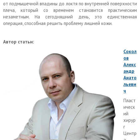
от подмышечной впадины до локтя по внутренней поверхности
плеча, который со временем становится практическим
незаметным. На сегодняшний день, это единственная
операция, способная решить проблему лишней кожи.
Автор статьи:
Сокол
ов
Алекс
андр
Анато
льеви
ч
Пласт
ическ
ий
хирур
г
Центр
а