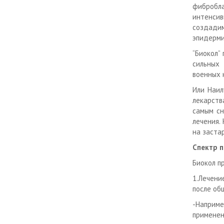
фибробл
интенсив
создадим
эпидерми
“Биокол”
сильных
военных 
Или Наил
лекарств
самым сн
лечения.
на заста
Спектр 
Биокол п
1.Лечени
после об
-Наприме
применен