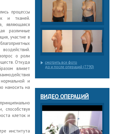
лись процессы
ок и тканей.
а, являющаяся
ая различные
ция, участие в
лагоприятных
 воздействий.
вопрос о роли
еществ. Откуда
смотреть все фото
до и после операций (7790)
бразом влияет
взаимодействия
 нормальной и
но наносить на
ВИДЕО ОПЕРАЦИЙ
 принципиально
, способствуя
роста клеток и
тре института