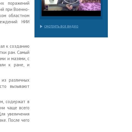
ких поражений
ий при Военно-
ком областном
реждений НИИ
смотреть все видео
пал к созданию
тки ран. Самый
ми и мазями, с
али к ране, и
 из различных
сто вызывают
м, содержат в
Они чаще всего
Для увеличения
ке. После чего