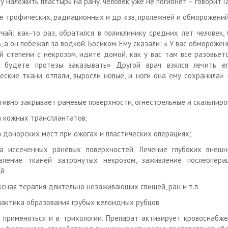
у наложить пластырь на рану, человек уже не погибнет – говорит Г
ие трофических, радиационных и др. язв, пролежней и обморожений
учай: как-то раз, обратился в поликлинику средних лет человек,
, а он побежал за водкой. Босиком. Ему сказали: « У вас обмороже
й степени с некрозом, идите домой, как у вас там все разовьетс
, будете протезы заказывать» Другой врач взялся лечить ег
еские ткани отпали, выросли новые, и ноги она ему сохранила» 
тивно закрывает раневые поверхности, огнестрельные и скальпиро
а кожных трансплантатов;
а донорских мест при ожогах и пластических операциях;
а иссеченных раневых поверхностей. Лечение глубоких внешн
овление тканей затронутых некрозом, заживление послеопера
ей
ексная терапия длительно незаживающих свищей, ран и т.п.
лактика образования грубых келоидных рубцов
применяться и в трихологии. Препарат активирует кровоснабж