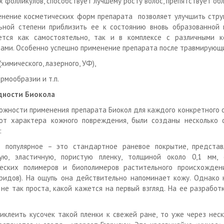
х фолликулов, способствует лучшему росту волос, препятствует об
енение косметических форм препарата позволяет улучшить стру
ьной степени приблизить ее к состоянию вновь образованной 
ется как самостоятельно, так и в комплексе с различными к
ами. Особенно успешно применение препарата после травмирующ
(химического, лазерного, УФ),
рмообразии и т.п.
дности Биокола
ожности применения препарата Биокол для каждого конкретного с
от характера кожного повреждения, были созданы несколько 
:
е популярное – это стандартное раневое покрытие, предста
ную, эластичную, пористую пленку, толщиной около 0,1 мм,
еских полимеров и биополимеров растительного происхождени
ридов). На ощупь она действительно напоминает кожу. Однако
 не так проста, какой кажется на первый взгляд. На ее разработ
риклеить кусочек такой пленки к свежей ране, то уже через нес