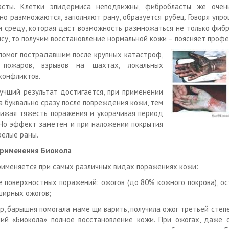
асты. Клетки эпидермиса неподвижны, фибробласты же оче
но размножаются, заполняют рану, образуется рубец. Говоря упро
 среду, которая даст возможность размножаться не только фибр
су, то получим восстановление нормальной кожи – поясняет профе
 помог пострадавшим после крупных катастроф,
 пожаров, взрывов на шахтах, локальных
конфликтов.
учший результат достигается, при применении
а буквально сразу после повреждения кожи, тем
ижая тяжесть поражения и укорачивая период
 Но эффект заметен и при наложении покрытия
релые раны.
применения Биокола
рименяется при самых различных видах поражениях кожи:
е поверхностных поражений: ожогов (до 80% кожного покрова), о
ширных ожогов;
р, барышня помогала маме щи варить, получила ожог третьей степе
ий «Биокола» полное восстановление кожи. При ожогах, даже 