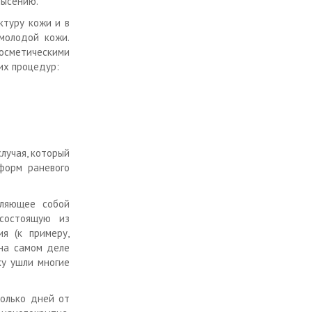
лысению.
ктуру кожи и в
молодой кожи.
осметическими
их процедур:
лучая, который
форм раневого
вляющее собой
 состоящую из
я (к примеру,
 на самом деле
ку ушли многие
колько дней от