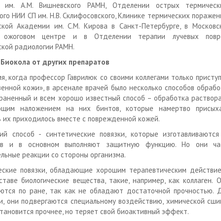
и им. А.М. Вишневского РАМН, Отделении острых термичес
ого НИИ СП им. Н.В. Склифосовского, Клинике термических поражен
кой Академии им. С.М. Кирова в Санкт-Петербурге, в Московс
 ожоговом центре и в Отделении терапии лучевых пов
кой радиологии РАМН.
 Биокола от других препаратов
мя, когда профессор Гаврилюк со своими коллегами только присту
венной кожи», в арсенале врачей было несколько способов обрабо
раненный и всем хорошо известный способ – обработка раствора
ющим наложением на них бинтов, которые намертво присых
 их приходилось вместе с поврежденной кожей.
й способ - синтетические повязки, которые изготавливаются
ов и в основном выполняют защитную функцию. Но они ча
льные реакции со стороны организма.
еские повязки, обладающие хорошим терапевтическим действие
ставе биологические вещества, такие, например, как коллаген. 
ются по ране, так как не обладают достаточной прочностью. 
и, они подвергаются специальному воздействию, химической сшив
становится прочнее, но теряет свой биоактивный эффект.