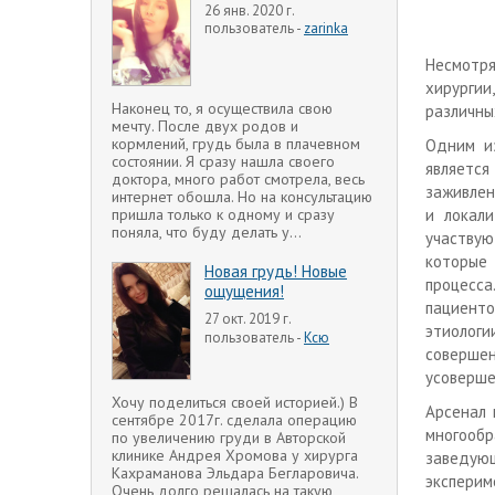
26 янв. 2020 г.
пользователь -
zarinka
Несмотр
хирургии
Наконец то, я осуществила свою
различны
мечту. После двух родов и
кормлений, грудь была в плачевном
Одним и
состоянии. Я сразу нашла своего
являетс
доктора, много работ смотрела, весь
заживлен
интернет обошла. Но на консультацию
и локали
пришла только к одному и сразу
поняла, что буду делать у...
участву
которые
Новая грудь! Новые
процесс
ощущения!
пациент
27 окт. 2019 г.
этиол
пользователь -
Ксю
соверше
усоверше
Хочу поделиться своей историей.) В
Арсенал 
сентябре 2017г. сделала операцию
многооб
по увеличению груди в Авторской
клинике Андрея Хромова у хирурга
заведую
Кахраманова Эльдара Бегларовича.
эксперим
Очень долго решалась на такую