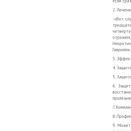
если сраз
2. Лечен
-«Вот сл
тридцать
четверто
отрежем
Некротич
Гаврилюк.
3. Эффек
4. Защит
5. Защит
6. Защит
восстан
пролежн
7. Компл
8. Профи
9.
Может 