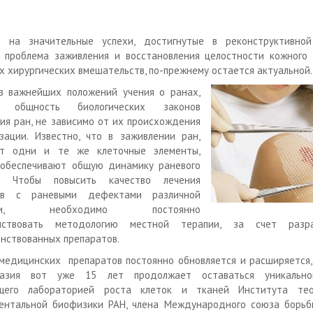
я на значительные успехи, достигнутые в реконструктивной
, проблема заживления и восстановления целостности кожного 
х хирургических вмешательств, по-прежнему остается актуальной.
з важнейших положений учения о ранах,
я общность биологических законов
ия ран, не зависимо от их происхождения
зации. Известно, что в заживлении ран,
ют одни и те же клеточные элементы,
 обеспечивают общую динамику раневого
а. Чтобы повысить качество лечения
ов с раневыми дефектами различной
огии, необходимо постоянно
нствовать методологию местной терапии, за счет разр
нствованных препаратов.
медицинских препаратов постоянно обновляется и расширяется,
разия вот уже 15 лет продолжает оставаться уникально
щего лабораторией роста клеток и тканей Института тео
ентальной биофизики РАН, члена Международного союза борьб