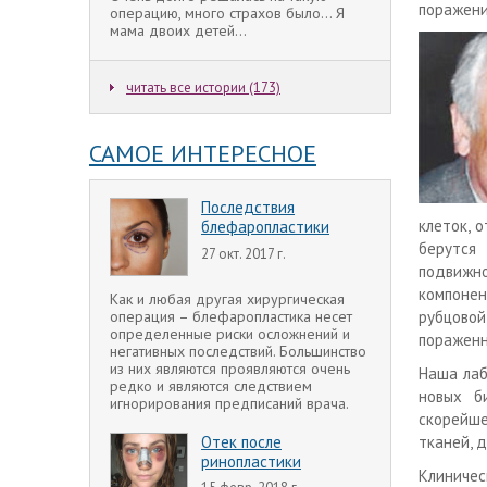
поражени
операцию, много страхов было... Я
мама двоих детей...
читать все истории (173)
САМОЕ ИНТЕРЕСНОЕ
Последствия
клеток, 
блефаропластики
берутся
27 окт. 2017 г.
подвижно
компоне
Как и любая другая хирургическая
операция – блефаропластика несет
рубцовой
определенные риски осложнений и
пораженн
негативных последствий. Большинство
из них являются проявляются очень
Наша лаб
редко и являются следствием
новых б
игнорирования предписаний врача.
скорейше
Отек после
тканей, 
ринопластики
Клиниче