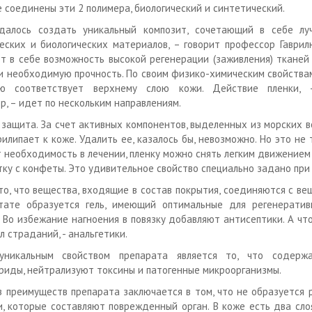
е соединены эти 2 полимера, биологический и синтетический.
далось создать уникальный композит, сочетающий в себе лу
еских и биологических материалов, – говорит профессор Гаврил
т в себе возможность высокой регенерации (заживления) тканей
и необходимую прочность. По своим физико-химическим свойства
ью соответствует верхнему слою кожи. Действие пленки, 
р, – идет по нескольким направлениям.
 защита. За счет активных компонентов, выделенных из морских в
рилипает к коже. Удалить ее, казалось бы, невозможно. Но это не 
 необходимость в лечении, пленку можно снять легким движением р
тку с конфеты. Это удивительное свойство специально задано при
то, что вещества, входящие в состав покрытия, соединяются с ве
тате образуется гель, имеющий оптимальные для регенератив
. Во избежание нагноения в повязку добавляют антисептики. А чт
л страданий, - анальгетики.
уникальным свойством препарата является то, что содерж
риды, нейтрализуют токсины и патогенные микроорганизмы.
з преимуществ препарата заключается в том, что не образуется р
и, которые составляют поврежденный орган. В коже есть два сло