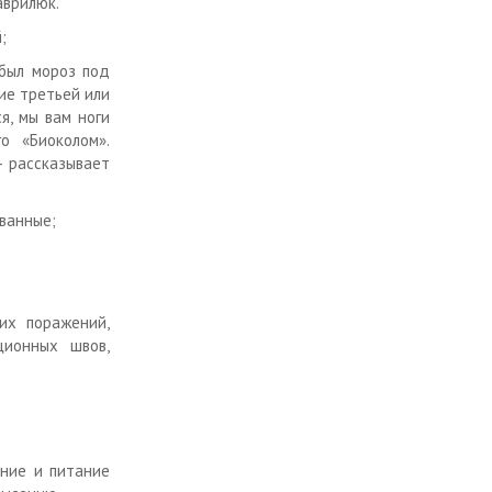
аврилюк.
;
 был мороз под
ние третьей или
я, мы вам ноги
о «Биоколом».
- рассказывает
ванные;
их поражений,
ционных швов,
ение и питание