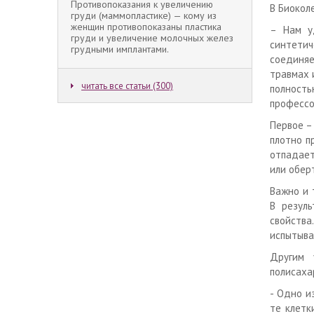
Противопоказания к увеличению
В Биокол
груди (маммопластике) — кому из
женщин противопоказаны пластика
– Нам у
груди и увеличение молочных желез
синтетич
грудными имплантами.
соединяе
травмах 
читать все статьи (300)
полност
профессо
Первое –
плотно п
отпадает
или обер
Важно и 
В резуль
свойства
испытыва
Другим 
полисаха
- Одно и
те клетк