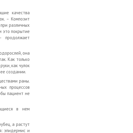
чшие качества
юк. – Композит
 при различных
м это покрытие
– продолжает
одорослей, она
так. Как только
уки, как чулок
 ее создании.
ществами раны.
ных процессов
обы пациент не
ащиеся в нем
убец, а растут
я: эпидермис и