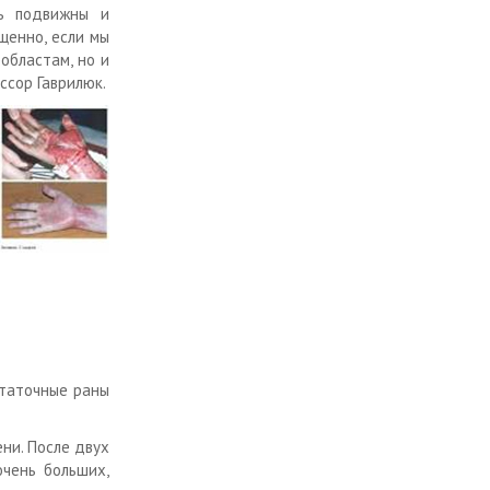
нь подвижны и
щенно, если мы
областам, но и
ссор Гаврилюк.
статочные раны
ни. После двух
очень больших,