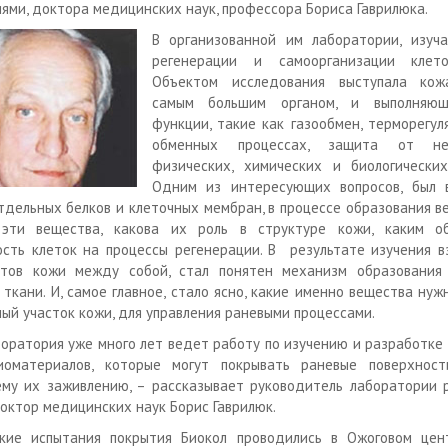
ями, доктора медицинских наук, профессора Бориса Гаврилюка.
В организованной им лаборатории, изуча
регенерации и самоорганизации клет
Объектом исследования выступала кож
самым большим органом, и выполняющ
функции, такие как газообмен, терморегуля
обменных процессах, защита от неб
физических, химических и биологических
Одним из интересующих вопросов, был 
отдельных белков и клеточных мембран, в процессе образования в
 эти вещества, какова их роль в структуре кожи, каким о
сть клеток на процессы регенерации. В результате изучения 
нтов кожи между собой, стал понятен механизм образования
 ткани. И, самое главное, стало ясно, какие именно вещества нуж
ый участок кожи, для управления раневыми процессами.
оратория уже много лет ведет работу по изучению и разработке
иоматериалов, которые могут покрывать раневые поверхности
му их заживлению, – рассказывает руководитель лаборатории 
доктор медицинских наук Борис Гаврилюк.
ские испытания покрытия Биокол проводились в Ожоговом цен