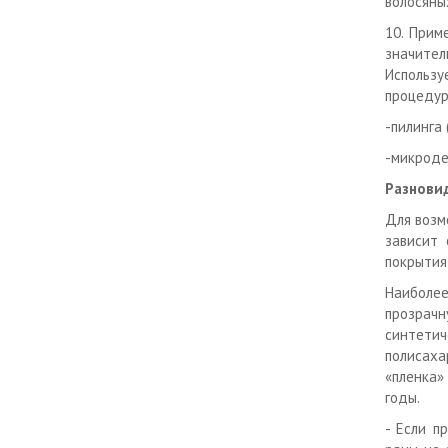
волосяны
10. Прим
значител
Использу
процедур
-пилинга 
-микроде
Разнови
Для возм
зависит 
покрытия
Наиболе
прозрач
синтетич
полисаха
«пленка»
годы.
- Если п