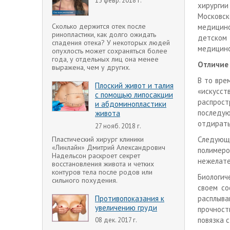
15 февр. 2018 г.
хирурги
Московск
Сколько держится отек после
медицинс
ринопластики, как долго ожидать
детском
спадения отека? У некоторых людей
медицинс
опухлость может сохраняться более
года, у отдельных лиц она менее
Отличие
выражена, чем у других.
В то вре
Плоский живот и талия
«искусст
с помощью липосакции
распрост
и абдоминопластики
последу
живота
отдирать
27 нояб. 2018 г.
Пластический хирург клиники
Следующи
«Линлайн» Дмитрий Александрович
полимер
Надельсон раскроет секрет
нежелате
восстановления живота и четких
контуров тела после родов или
Биологич
сильного похудения.
своем со
Противопоказания к
расплыва
увеличению груди
прочност
повязка 
08 дек. 2017 г.