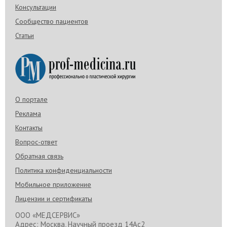
Консультации
Слезятся глаза после блефаропластики
Сообщество пациентов
В одних случаях признак не указывает на
развитие осложнений и является вариацией
Статьи
нормы, однако в других случаях слезятся глаза
после блефаропластики слишком долго, вызывая
неудобство и дискомфорт. Стоит разобраться, в
каких ситуациях стоит обращаться к врачу,
нормально ли, что слезится глаз и что делать с
этим симптомом.
О портале
Реклама
Контакты
Вопрос-ответ
Обратная связь
Политика конфиденциальности
Мобильное приложение
Лицензии и сертификаты
ООО «МЕДСЕРВИС»
Адрес: Москва, Научный проезд 14Ас2