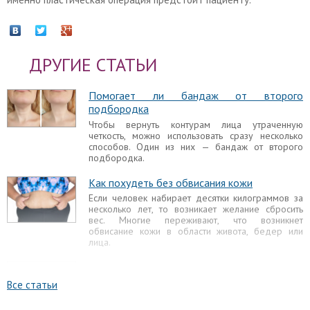
ДРУГИЕ СТАТЬИ
Помогает ли бандаж от второго
подбородка
Чтобы вернуть контурам лица утраченную
четкость, можно использовать сразу несколько
способов. Один из них — бандаж от второго
подбородка.
Как похудеть без обвисания кожи
Если человек набирает десятки килограммов за
несколько лет, то возникает желание сбросить
вес. Многие переживают, что возникнет
обвисание кожи в области живота, бедер или
лица.
Как скрыть второй подбородок
Когда женщина замечает, что у нее появляется
Все статьи
второй подбородок, то она стремится всеми
силами визуально скрыть его. Жировые