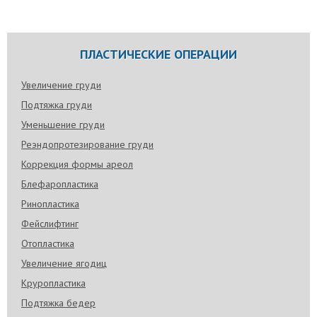
отложения в нижней части лица утяжеляют его
овала и делают контуры нечеткими.
Самые эффективные упражнения от галифе
ПЛАСТИЧЕСКИЕ ОПЕРАЦИИ
Ушки на бедрах чаще всего образуются у тех, кто
работает в офисе или не занимается спортом.
Если сесть на стул, опустить руки на стол и
Увеличение груди
пропальпировать область тазобедренных
Подтяжка груди
суставов, то можно заметить огромную жировую
складку. Когда человек сидит, к этой области
Уменьшение груди
поступает мало кислорода и жировые ткани
увеличиваются в размерах. Рассмотрим
Реэндопротезирование груди
несколько действенных упражнений от галифе, а
также причины образования жировых отложений.
Коррекция формы ареол
Блефаропластика
Модели с горбинкой на носу
Ринопластика входит в ТОП-5 самых популярных
Ринопластика
пластических операций за последние 10 лет.
Фейслифтинг
Поговорим о российских и зарубежных моделях,
которые не сделали ринопластику, и рассмотрим
Отопластика
причины формирования горбинки на носу.
Увеличение ягодиц
Опускаются брови после блефаропластики
Круропластика
Иногда пациенты после операции на веках
сталкиваются с тем, что опускаются брови после
Подтяжка бедер
блефаропластики. Сильнее симптом проявляется