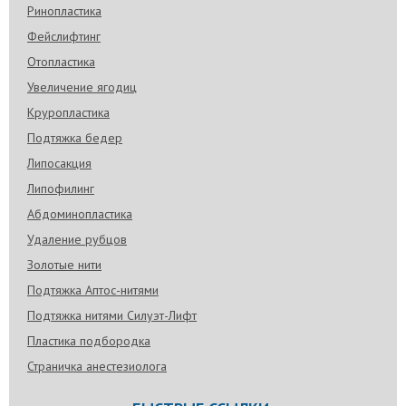
Ринопластика
Фейслифтинг
Отопластика
Увеличение ягодиц
Круропластика
Подтяжка бедер
Липосакция
Липофилинг
Абдоминопластика
Удаление рубцов
Золотые нити
Подтяжка Аптос-нитями
Подтяжка нитями Силуэт-Лифт
Пластика подбородка
Страничка анестезиолога