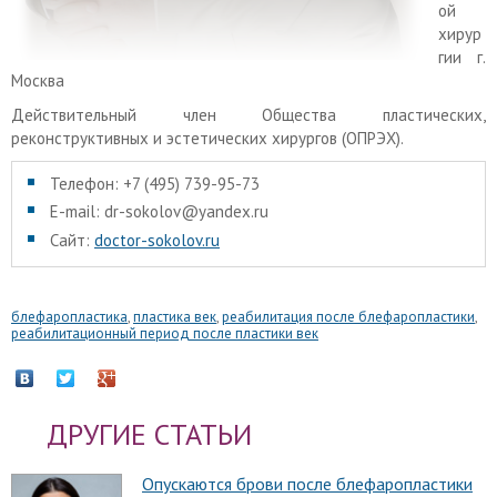
ой
хирур
гии г.
Москва
Действительный член Общества пластических,
реконструктивных и эстетических хирургов (ОПРЭХ).
Телефон: +7 (495) 739-95-73
E-mail: dr-sokolov@yandex.ru
Сайт:
doctor-sokolov.ru
блефаропластика
,
пластика век
,
реабилитация после блефаропластики
,
реабилитационный период после пластики век
ДРУГИЕ СТАТЬИ
Опускаются брови после блефаропластики