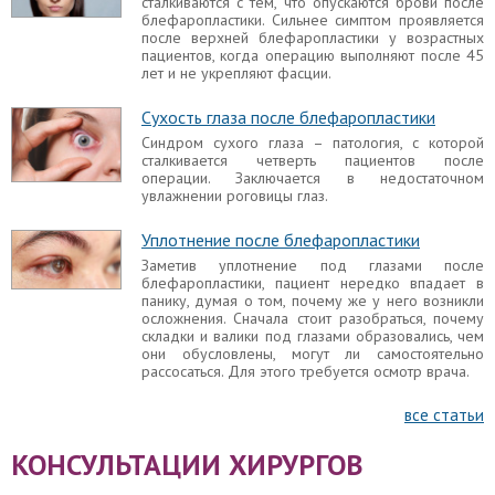
сталкиваются с тем, что опускаются брови после
монголоидной расы. Искусственный эпикантус
блефаропластики. Сильнее симптом проявляется
может быть неприятным последствием пластики
после верхней блефаропластики у возрастных
век.
пациентов, когда операцию выполняют после 45
лет и не укрепляют фасции.
Слезятся глаза после блефаропластики
В одних случаях признак не указывает на
Сухость глаза после блефаропластики
развитие осложнений и является вариацией
Синдром сухого глаза – патология, с которой
нормы, однако в других случаях слезятся глаза
сталкивается четверть пациентов после
после блефаропластики слишком долго, вызывая
операции. Заключается в недостаточном
неудобство и дискомфорт. Стоит разобраться, в
увлажнении роговицы глаз.
каких ситуациях стоит обращаться к врачу,
нормально ли, что слезится глаз и что делать с
этим симптомом.
Уплотнение после блефаропластики
Заметив уплотнение под глазами после
Не закрывается глаз после
блефаропластики, пациент нередко впадает в
блефаропластики
панику, думая о том, почему же у него возникли
осложнения. Сначала стоит разобраться, почему
Если глаза полностью не закрываются, то речь
складки и валики под глазами образовались, чем
идет о таком осложнении, как лагофтальм.
они обусловлены, могут ли самостоятельно
Беспокоится не стоит, если неполное смыкание
рассосаться. Для этого требуется осмотр врача.
верхних и нижних век наблюдается в раннем
восстановительном периоде после операции.
все статьи
Разные глаза после блефаропластики
КОНСУЛЬТАЦИИ ХИРУРГОВ
С асимметрией после блефаропластики
встречались многие пациенты. Однако в одном
случае разная форма глаз – вариант нормы, а в