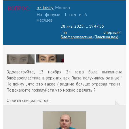
других случаях признак говорит о неуспешном
ВОПРОС:
oz-kristy
, Москва
проведении хирургического вмешательства.
На форуме: 1 год и 6
Выворот нижнего века после
месяцев
блефаропластики
28 янв. 2025 г., 19:47:55
В норме нижнее веко прижимается к глазному
Тип операции:
яблоку и просвета в промежутке нет. Эктропион
Блефаропластика (Пластика век)
века – редкое осложнение после пластики век,
сопровождающееся оголением склеры из-за
неплотного примыкания к слизистой нижнего
века.
Круглый глаз после блефаропластики
Запавшие глаза, эффект провала, впалые глаза
Здравствуйте, 13 ноября 24 года была выполнена
после блефаропластики, маленькие пуговки – все
блефаропластика в верхних век. Глаза получились разные !
это описания неудачной операции на веках,
Не пойму , что это такое ( видимо больше отрезал ткани .
после которой веки округляются и глаза
становятся меньше, чем были до хирургического
Подскажите пожалуйста что можно сделать ?
вмешательства.
Ответы специалистов:
Синяки после блефаропластики
Синяки и отеки после блефаропластики –
нормальное послеоперационное явление,
возникающее всегда в ответ на повреждение
сосудов и капилляров.