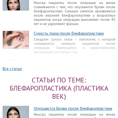
Иногда пациенты после операции на веках
сталкиваются с тем, что опускаются брови после
блефаропластики. Сильнее симптом проявляется
после верхней блефаропластики у возрастных
пациентов, когда операцию выполняют после 45
лет и не укрепляют фасции.
Сухость глаза после блефаропластики
Синдром сухого глаза – патология, с которой
сталкивается четверть пациентов после
операции. Заключается в недостаточном
увлажнении роговицы глаз.
Уплотнение после блефаропластики
Заметив уплотнение под глазами после
Все статьи
блефаропластики, пациент нередко впадает в
панику, думая о том, почему же у него возникли
СТАТЬИ ПО ТЕМЕ:
осложнения. Сначала стоит разобраться, почему
складки и валики под глазами образовались, чем
БЛЕФАРОПЛАСТИКА (ПЛАСТИКА
они обусловлены, могут ли самостоятельно
рассосаться. Для этого требуется осмотр врача.
ВЕК)
Эпикантус после блефаропластики
Опускаются брови после блефаропластики
Эпикантус, то есть натяжение кожи от внутреннего
уголка глаза на верхнем веке, не всегда
Иногда пациенты после операции на веках
встречается лишь у представителей