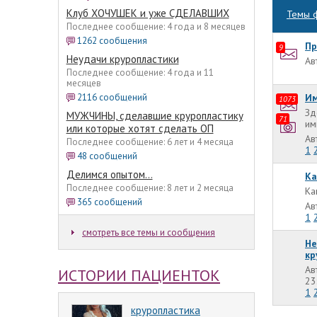
Клуб ХОЧУШЕК и уже СДЕЛАВШИХ
Темы 
Последнее сообщение: 4 года и 8 месяцев
1262 сообщения
Пр
9
Неудачи круропластики
Ав
Последнее сообщение: 4 года и 11
месяцев
Им
2116 сообщений
1073
Зд
МУЖЧИНЫ, сделавшие круропластику
71
им
или которые хотят сделать ОП
Ав
Последнее сообщение: 6 лет и 4 месяца
1
48 сообщений
Делимся опытом...
Ка
Последнее сообщение: 8 лет и 2 месяца
Ка
365 сообщений
Ав
1
смотреть все темы и сообщения
Не
кр
Ав
ИСТОРИИ ПАЦИЕНТОК
23
1
круропластика