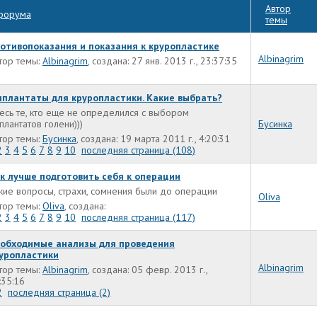
Автор
форума
темы
отивопоказания и показания к круропластике
Albinagrim
тор темы:
Albinagrim
, создана: 27 янв. 2013 г., 23:37:35
плантаты для круропластики. Какие выбрать?
есь те, кто еще не определился с выбором
плантатов голени)))
Бусинка
тор темы:
Бусинка
, создана: 19 марта 2011 г., 4:20:31
2
3
4
5
6
7
8
9
10
последняя страница (108)
к лучше подготовить себя к операции
кие вопросы, страхи, сомнения были до операции
Oliva
тор темы:
Oliva
, создана:
2
3
4
5
6
7
8
9
10
последняя страница (117)
обходимые анализы для проведения
уропластики
Albinagrim
тор темы:
Albinagrim
, создана: 05 февр. 2013 г.,
:35:16
2
последняя страница (2)