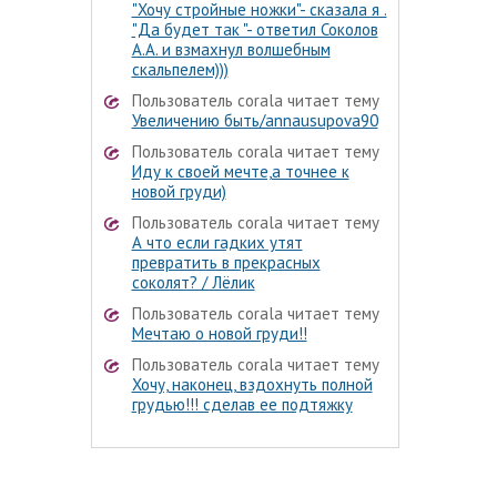
"Хочу стройные ножки"- сказала я .
"Да будет так "- ответил Соколов
А.А. и взмахнул волшебным
скальпелем)))
Пользователь corala читает тему
Увеличению быть/annausupova90
Пользователь corala читает тему
Иду к своей мечте,а точнее к
новой груди)
Пользователь corala читает тему
А что если гадких утят
превратить в прекрасных
соколят? / Лёлик
Пользователь corala читает тему
Мечтаю о новой груди!!
Пользователь corala читает тему
Хочу, наконец, вздохнуть полной
грудью!!! сделав ее подтяжку