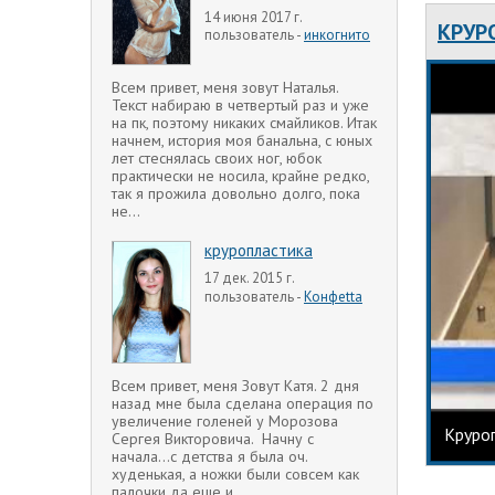
14 июня 2017 г.
КРУР
пользователь -
инкогнито
Всем привет, меня зовут Наталья.
Текст набираю в четвертый раз и уже
на пк, поэтому никаких смайликов. Итак
начнем, история моя банальна, с юных
лет стеснялась своих ног, юбок
практически не носила, крайне редко,
так я прожила довольно долго, пока
не...
круропластика
17 дек. 2015 г.
пользователь -
Конфеtta
Всем привет, меня Зовут Катя. 2 дня
назад мне была сделана операция по
увеличение голеней у Морозова
Круроп
Сергея Викторовича. Начну с
начала...с детства я была оч.
худенькая, а ножки были совсем как
палочки да еще и