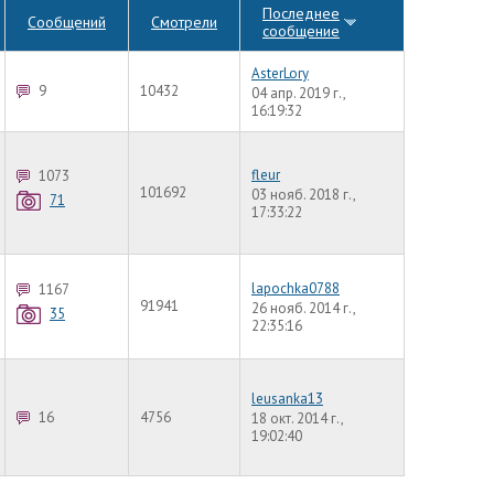
Последнее
Сообщений
Смотрели
сообщение
AsterLory
9
10432
04 апр. 2019 г.,
16:19:32
fleur
1073
101692
03 нояб. 2018 г.,
71
17:33:22
lapochka0788
1167
91941
26 нояб. 2014 г.,
35
22:35:16
leusanka13
16
4756
18 окт. 2014 г.,
19:02:40