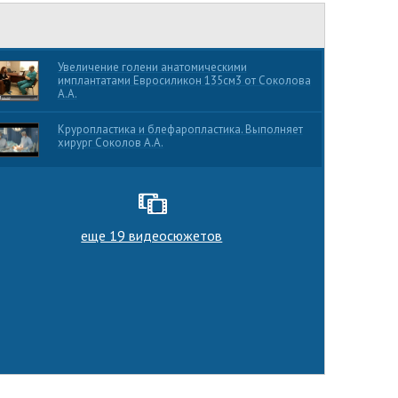
Увеличение голени анатомическими
имплантатами Евросиликон 135см3 от Соколова
А.А.
Круропластика и блефаропластика. Выполняет
хирург Соколов А.А.
еще 19 видеосюжетов