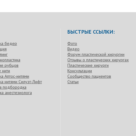
БЫСТРЫЕ ССЫЛКИ:
ка бедер
Фото
кция
Видео
линг
Форум пластической хирургии
нопластика
Отзывы о пластических хирургах
ие рубцов
Пластические хирурги
 нити
Консультации
а Аптос-нитями
Сообщество пациентов
а нитями Силуэт-Лифт
Статьи
ка подбородка
ка анестезиолога