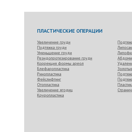
ПЛАСТИЧЕСКИЕ ОПЕРАЦИИ
Увеличение груди
Подтяж
Подтяжка груди
Липоса
Уменьшение груди
Липофи
Реэндопротезирование груди
Абдоми
Коррекция формы ареол
Удален
Блефаропластика
Золотые
Ринопластика
Подтяжк
Фейслифтинг
Подтяжк
Отопластика
Пласти
Увеличение ягодиц
Странич
Круропластика