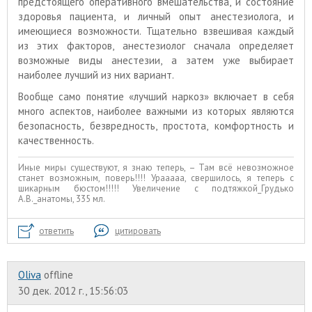
предстоящего оперативного вмешательства, и состояние
здоровья пациента, и личный опыт анестезиолога, и
имеющиеся возможности. Тщательно взвешивая каждый
из этих факторов, анестезиолог сначала определяет
возможные
виды анестезии
, а затем уже выбирает
наиболее лучший из них вариант.
Вообще само понятие «лучший наркоз» включает в себя
много аспектов, наиболее важными из которых являются
безопасность, безвредность, простота, комфортность и
качественность.
Иные миры существуют, я знаю теперь, – Там всё невозможное
станет возможным, поверь!!!! Урааааа, свершилось, я теперь с
шикарным бюстом!!!!! Увеличение с подтяжкой_Грудько
А.В._анатомы, 335 мл.
ответить
цитировать
Oliva
offline
30 дек. 2012 г., 15:56:03