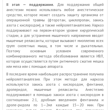
II этап — поддержание.
Для поддержания общей
анестезии можно использовать любое анестетическое
средство, которое может создать защиту организма от
операционной травмы (фторотан, циклопропан, закись
азота с кислородом), а также нейролептаналгезию. Наркоз
поддерживают на первом-втором уровне хирургической
стадии, а для устранения мышечного напряжения вводят
мышечные релаксанты, которые вызывают миоплегию всех
групп скелетных мышц, в том числе и дыхательных.
Поэтому основным условием современного
комбинированного метода обезболивания является ИВЛ,
которая осуществляется путем ритмичного сжатия мешка
или меха или с помощью аппарата.
В последнее время наибольшее распространение получила
нейролептаналгезия. При этом методе для наркоза
используются закись азота с кислородом, фентанил,
дроперидол, мышечные релаксанты. Анестезию
поддерживают в помощью закиси азота с кислородом в
соотношении 2:1, дробным введением фентанила и
дропе-ридола по 1—2мл каждые 15—20 мин. При