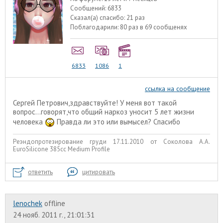
Сообщений:
6833
Сказал(а) спасибо:
21 раз
Поблагодарили:
80 раз в 69 сообщенях
6833
1086
1
ссылка на сообщение
Сергей Петрович,здравствуйте! У меня вот такой
вопрос...говорят,что общий наркоз уносит 5 лет жизни
человека
Правда ли это или вымысел? Спасибо
Реэндопротезирование груди 17.11.2010 от Соколова А.А.
EuroSilicone 385сс Medium Profile
ответить
цитировать
lenochek
offline
24 нояб. 2011 г., 21:01:31