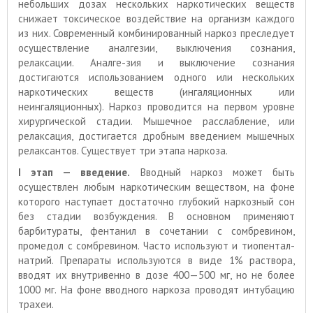
небольших дозах нескольких наркотических веществ
снижает токсическое воздействие на организм каждого
из них. Современный комбинированный наркоз преследует
осуществление аналгезии, выключения сознания,
релаксации. Аналге-зия и выключение сознания
достигаются использованием одного или нескольких
наркотических веществ (ингаляционных или
неингаляционных). Наркоз проводится на первом уровне
хирургической стадии. Мышечное расслабление, или
релаксация, достигается дробным введением мышечных
релаксантов. Существует три этапа наркоза.
I этап — введение.
Вводный наркоз может быть
осуществлен любым наркотическим веществом, на фоне
которого наступает достаточно глубокий наркозный сон
без стадии возбуждения. В основном применяют
барбитураты, фентанил в сочетании с сомбревином,
промедол с сомбревином. Часто используют и тиопентал-
натрий. Препараты используются в виде 1% раствора,
вводят их внутривенно в дозе 400—500 мг, но не более
1000 мг. На фоне вводного наркоза проводят интубацию
трахеи.