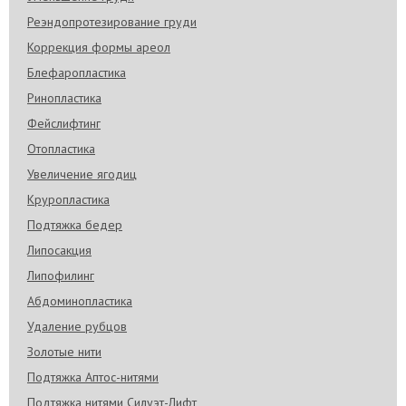
Реэндопротезирование груди
Коррекция формы ареол
Блефаропластика
Ринопластика
Фейслифтинг
Отопластика
Увеличение ягодиц
Круропластика
Подтяжка бедер
Липосакция
Липофилинг
Абдоминопластика
Удаление рубцов
Золотые нити
Подтяжка Аптос-нитями
Подтяжка нитями Силуэт-Лифт