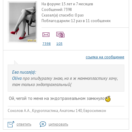
На форуме:
15 лет и 7 месяцев
Сообщений:
7398
Сказал(а) спасибо:
0 раз
Поблагодарили:
12 раз в 11 сообщенях
7398
103
ссылка на сообщение
Ева писал(а):
Oliva
про эпидуралку знаю, но я ж маммопластику хочу,
там только эндотрахеальный(
Ой, чегой то меня на эндотрахеальном замкнуло
Соколов А.А., Круропластика, Анатомы 140, Евросиликон
ответить
цитировать