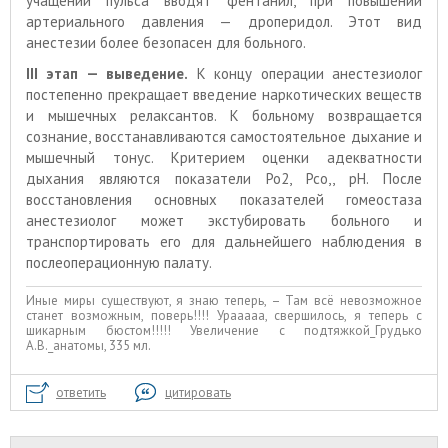
учащении пульса вводят фентанил, при повышении
артериального давления — дроперидол. Этот вид
анестезии более безопасен для больного.
III этап — выведение.
К концу операции анестезиолог
постепенно прекращает введение наркотических веществ
и мышечных релаксантов. К больному возвращается
сознание, восстанавливаются самостоятельное дыхание и
мышечный тонус. Критерием оценки адекватности
дыхания являются показатели Ро2, Рсо,, рН. После
восстановления основных показателей гомеостаза
анестезиолог может экстубировать больного и
транспортировать его для дальнейшего наблюдения в
послеоперационную палату.
Иные миры существуют, я знаю теперь, – Там всё невозможное
станет возможным, поверь!!!! Урааааа, свершилось, я теперь с
шикарным бюстом!!!!! Увеличение с подтяжкой_Грудько
А.В._анатомы, 335 мл.
ответить
цитировать