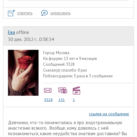
ответить
цитировать
Ева
offline
30 дек. 2012 г., 0:58:34
Город:
Москва
На форуме:
13 лет и 9 месяцев
Сообщений:
3328
Сказал(а) спасибо:
0 раз
Поблагодарили:
3 раза в 3 сообщенях
3328
131
1
ссылка на сообщение
Девчонки, что-то поначиталась я про эндотрахиальную
анастезию всякого.. Вообще, кому довелось с ней
познакомиться, какие неудобства онатвам доставила? Вы