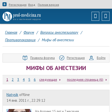
Регистрация
Вход
Полная версия
Главная
/
Форум
/
Вопросы анестезиологу
/
Противопоказания
/
Мифы об анестезии
Правила форума
Регистрация
Войти
МИФЫ ОБ АНЕСТЕЗИИ
1
2
3
4
5
6
следующая
последняя страница (6)
Natysik
offline
14 янв. 2011 г., 22:29:12
На форуме:
15 лет и 7 месяцев