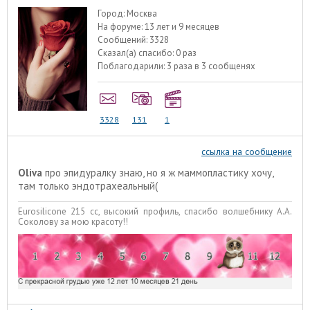
Город:
Москва
На форуме:
13 лет и 9 месяцев
Сообщений:
3328
Сказал(а) спасибо:
0 раз
Поблагодарили:
3 раза в 3 сообщенях
3328
131
1
ссылка на сообщение
Oliva
про эпидуралку знаю, но я ж маммопластику хочу,
там только эндотрахеальный(
Eurosilicone 215 сс, высокий профиль, спасибо волшебнику А.А.
Соколову за мою красоту!!