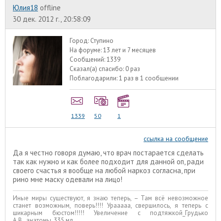
Юлия18
offline
30 дек. 2012 г., 20:58:09
Город:
Ступино
На форуме:
13 лет и 7 месяцев
Сообщений:
1339
Сказал(а) спасибо:
0 раз
Поблагодарили:
1 раз в 1 сообщении
1339
50
1
ссылка на сообщение
Да я честно говоря думаю, что врач постарается сделать
так как нужно и как более подходит для данной оп, ради
своего счастья я вообще на любой наркоз согласна, при
рино мне маску одевали на лицо!
Иные миры существуют, я знаю теперь, – Там всё невозможное
станет возможным, поверь!!!! Урааааа, свершилось, я теперь с
шикарным бюстом!!!!! Увеличение с подтяжкой_Грудько
А.В._анатомы, 335 мл.