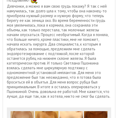
Поздравляю!
Девчонки, а можно я вам свою грудь покажу? Я так с ней
намучилась, так долго шла к тому, чтобы она наконец-то
приобрела нужный размер и нужную форму, что теперь
берегу ее как зеница око. Во время беременности грудь
моя увеличилась, пока я кормила, она сохраняла эти
объемы, как только перестала, так молочные железы
начали опускаться. Процесс необратимый. Когда я поняла,
что больше ничего, кроме пластики, мне не поможет,
начала искать хирурга. Два специалиста, к которым я
обратилась за помощью, предложили мне сделать
эндопротезирование с подтяжкой, после которой
останется рубец на нижнем склоне железы. Я была
категорически против. И только Светлана Пшонкина
взялась сделать мне циркулярную подтяжку с
одномоментной установкой имплантов. Для меня это
предложение был так неожиданно, что я готова была
броситься ей в объятья. Для меня вопрос рубца был
принципиальным. В итоге я осталась оперироваться у
Пшонкиной. Очень довольна ее работой. Мне кажется, что
лучше, да еще так, как я хотела, никто не смог бы сделать.