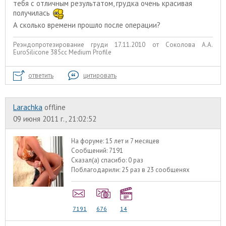
тебя с отличным результатом, грудка очень красивая
получилась
А сколько времени прошло после операции?
Реэндопротезирование груди 17.11.2010 от Соколова А.А.
EuroSilicone 385сс Medium Profile
ответить
цитировать
Larachka
offline
09 июня 2011 г., 21:02:52
На форуме:
15 лет и 7 месяцев
Сообщений:
7191
Сказал(а) спасибо:
0 раз
Поблагодарили:
25 раз в 23 сообщенях
7191
676
14