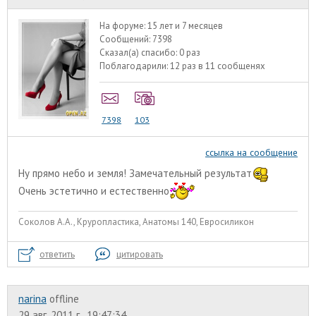
На форуме:
15 лет и 7 месяцев
Сообщений:
7398
Сказал(а) спасибо:
0 раз
Поблагодарили:
12 раз в 11 сообщенях
7398
103
ссылка на сообщение
Ну прямо небо и земля! Замечательный результат
Очень эстетично и естественно
Соколов А.А., Круропластика, Анатомы 140, Евросиликон
ответить
цитировать
narina
offline
29 авг. 2011 г., 19:47:34