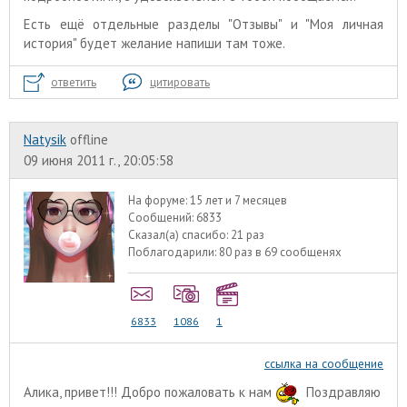
Есть ещё отдельные разделы "Отзывы" и "Моя личная
история" будет желание напиши там тоже.
ответить
цитировать
Natysik
offline
09 июня 2011 г., 20:05:58
На форуме:
15 лет и 7 месяцев
Сообщений:
6833
Сказал(а) спасибо:
21 раз
Поблагодарили:
80 раз в 69 сообщенях
6833
1086
1
ссылка на сообщение
Алика, привет!!! Добро пожаловать к нам
Поздравляю