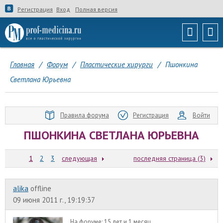
Регистрация
Вход
Полная версия
Главная
/
Форум
/
Пластические хирурги
/
Пшонкина
Светлана Юрьевна
Правила форума
Регистрация
Войти
ПШОНКИНА СВЕТЛАНА ЮРЬЕВНА
1
2
3
следующая
последняя страница (3)
alika
offline
09 июня 2011 г., 19:19:37
На форуме:
15 лет и 1 месяц