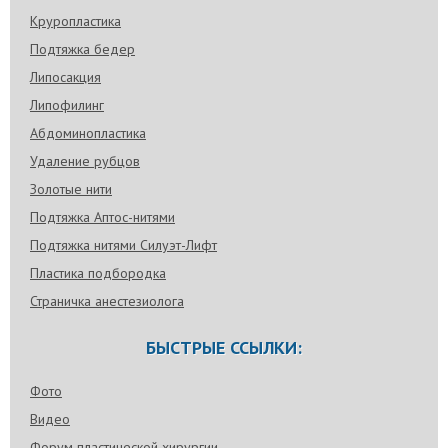
Круропластика
Подтяжка бедер
Липосакция
Липофилинг
Абдоминопластика
Удаление рубцов
Золотые нити
Подтяжка Аптос-нитями
Подтяжка нитями Силуэт-Лифт
Пластика подбородка
Страничка анестезиолога
БЫСТРЫЕ ССЫЛКИ:
Фото
Видео
Форум пластической хирургии