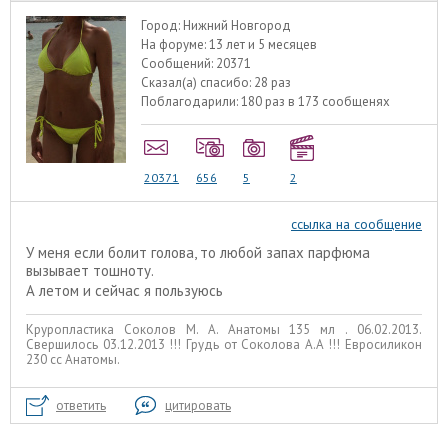
Город:
Нижний Новгород
На форуме:
13 лет и 5 месяцев
Сообщений:
20371
Сказал(а) спасибо:
28 раз
Поблагодарили:
180 раз в 173 сообщенях
20371
656
5
2
ссылка на сообщение
У меня если болит голова, то любой запах парфюма
вызывает тошноту.
А летом и сейчас я пользуюсь
Круропластика Соколов М. А. Анатомы 135 мл . 06.02.2013.
Свершилось 03.12.2013 !!! Грудь от Соколова А.А !!! Евросиликон
230 сс Анатомы.
ответить
цитировать