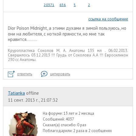
20371
656
5
2
ссылка на сообщение
Dior Poison Midnight, а этими духами я зимой пользуюсь, но
они на любителя, с ноткой пряности, но мне так
нравится.........
Круропластика Соколов М. А. Анатомы 135 мл . 06.02.2013.
Свершилось 03.12.2013 !!! Грудь от Соколова А.А !!! Евросиликон
230 сс Анатомы.
ответить
цитировать
Tatianka
offline
11 сент. 2013 г., 21:07:32
На форуме:
13 лет и 2 месяца
Сообщений:
4037
Сказал(а) спасибо:
0 раз
Поблагодарили:
2 раза в 2 сообщенях