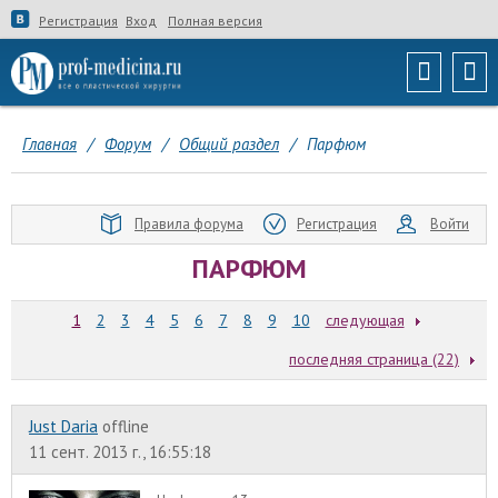
Регистрация
Вход
Полная версия
Главная
/
Форум
/
Общий раздел
/
Парфюм
Правила форума
Регистрация
Войти
ПАРФЮМ
1
2
3
4
5
6
7
8
9
10
следующая
последняя страница (22)
Just Daria
offline
11 сент. 2013 г., 16:55:18