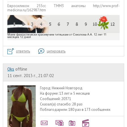
Евросиликон 255сс ТММ3 анатомы http://www.prof-
medicina.ru/162987.htm
ответить
цитировать
Oks
offline
11 сент. 2013 г., 21:07:02
Город:
Нижний Новгород
На форуме:
13 лет и 5 месяцев
Сообщений:
20371
Сказал(а) спасибо:
28 раз
Поблагодарили:
180 раз в 173 сообщенях