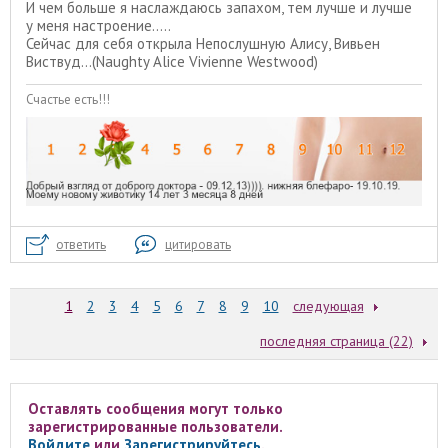
И чем больше я наслаждаюсь запахом, тем лучше и лучше
у меня настроение.....
Сейчас для себя открыла Непослушную Алису, Вивьен
Виствуд...(Naughty Alice Vivienne Westwood)
Счастье есть!!!
ответить
цитировать
1
2
3
4
5
6
7
8
9
10
следующая
последняя страница (22)
Оставлять сообщения могут только
зарегистрированные пользователи.
Войдите
или
Зарегистрируйтесь
.