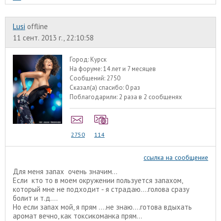
Lusi
offline
11 сент. 2013 г., 22:10:58
Город:
Курск
На форуме:
14 лет и 7 месяцев
Сообщений:
2750
Сказал(а) спасибо:
0 раз
Поблагодарили:
2 раза в 2 сообщенях
2750
114
ссылка на сообщение
Для меня запах очень значим...
Если кто то в моем окружении пользуется запахом,
который мне не подходит - я страдаю....голова сразу
болит и т.д....
Но если запах мой, я прям ....не знаю....готова вдыхать
аромат вечно, как токсикоманка прям...