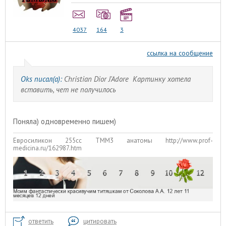
4037
164
3
ссылка на сообщение
Oks писал(а):
Christian Dior J'Adore Картинку хотела
вставить, чет не получилось
Поняла) одновременно пишем)
Евросиликон 255сс ТММ3 анатомы http://www.prof-
medicina.ru/162987.htm
ответить
цитировать