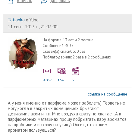
ответить
цитировать
Tatianka
offline
11 сент. 2013 г., 21:07:00
На форуме:
13 лет и 2 месяца
Сообщений:
4037
Сказал(а) спасибо:
0 раз
Поблагодарили:
2 раза в 2 сообщенях
4037
164
3
ссылка на сообщение
А у меня именно от парфюма может заболеть) Терпеть не
могу,когда в закрытых помещениях брызгают
дезиками,лаком и т.п. Мне воздуха сразу не хватает.А в
парфюмерных магазинах прошу побрызгать пару ароматов
на пробники и выхожу на улицу) Оксик,а ты каким
ароматом пользуешься?