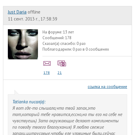
Just Daria
offline
11 сент. 2013 г., 17:58:39
На форуме:
13 лет
Сообщений:
178
Сказал(а) спасибо:
0 раз
Поблагодарили:
0 раз в 0 сообщенях
178
21
ссылка на сообщение
Tatianka писал(а):
Я вот где-то слышала,что твой запах,это
тот,который тебе нравится,ессно,но ты его на себе не
чувствуешь) Зато окружающие делают комплименты
по поводу твоего благоухания) Я люблю свежие
запахи,цитрусовые,чтобы еле уловимые были,сейчас