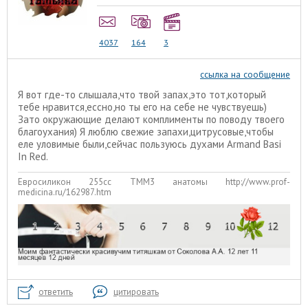
4037
164
3
ссылка на сообщение
Я вот где-то слышала,что твой запах,это тот,который
тебе нравится,ессно,но ты его на себе не чувствуешь)
Зато окружающие делают комплименты по поводу твоего
благоухания) Я люблю свежие запахи,цитрусовые,чтобы
еле уловимые были,сейчас пользуюсь духами Armand Basi
In Red.
Евросиликон 255сс ТММ3 анатомы http://www.prof-
medicina.ru/162987.htm
ответить
цитировать