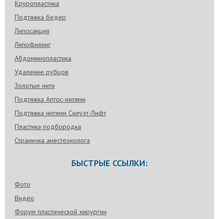
Круропластика
Подтяжка бедер
Липосакция
Липофилинг
Абдоминопластика
Удаление рубцов
Золотые нити
Подтяжка Аптос-нитями
Подтяжка нитями Силуэт-Лифт
Пластика подбородка
Страничка анестезиолога
БЫСТРЫЕ ССЫЛКИ:
Фото
Видео
Форум пластической хирургии