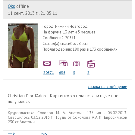
Oks
offline
11 сент. 2013 г., 21:05:11
Город:
Нижний Новгород
На форуме:
13 лет и 5 месяцев
Сообщений:
20371
Сказал(а) спасибо:
28 раз
Поблагодарили:
180 раз в 173 сообщенях
20371
656
5
2
ссылка на сообщение
Christian Dior J'Adore Картинку хотела вставить, чет не
получилось
Круропластика Соколов М. А. Анатомы 135 мл . 06.02.2013.
Свершилось 03.12.2013 !!! Грудь от Соколова А.А !!! Евросиликон
230 сс Анатомы.