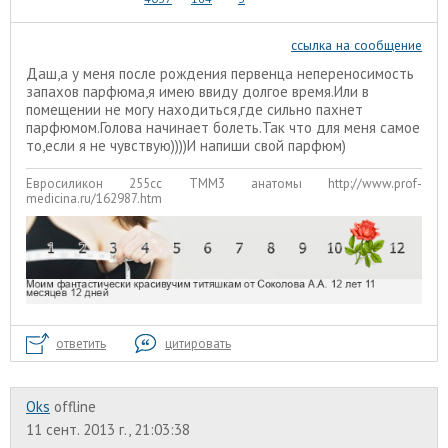
ссылка на сообщение
Даш,а у меня после рождения первенца непереносимость
запахов парфюма,я имею ввиду долгое время.Или в
помещении не могу находиться,где сильно пахнет
парфюмом.Голова начинает болеть.Так что для меня самое
то,если я не чувствую))))И напиши свой парфюм)
Евросиликон 255сс ТММ3 анатомы http://www.prof-
medicina.ru/162987.htm
ответить
цитировать
Oks
offline
11 сент. 2013 г., 21:03:38