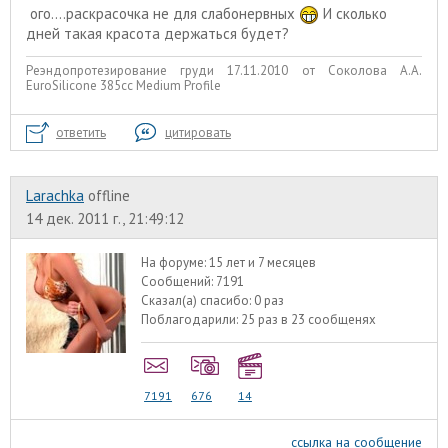
ого....раскрасочка не для слабонервных
И сколько
дней такая красота держаться будет?
Реэндопротезирование груди 17.11.2010 от Соколова А.А.
EuroSilicone 385сс Medium Profile
ответить
цитировать
Larachka
offline
14 дек. 2011 г., 21:49:12
На форуме:
15 лет и 7 месяцев
Сообщений:
7191
Сказал(а) спасибо:
0 раз
Поблагодарили:
25 раз в 23 сообщенях
7191
676
14
ссылка на сообщение