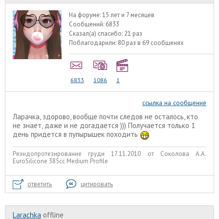
На форуме:
15 лет и 7 месяцев
Сообщений:
6833
Сказал(а) спасибо:
21 раз
Поблагодарили:
80 раз в 69 сообщенях
6833
1086
1
ссылка на сообщение
Ларачка, здорово, вообще почти следов не осталось, кто
не знает, даже и не догадается ))) Получается только 1
день придется в пупырышек походить
Реэндопротезирование груди 17.11.2010 от Соколова А.А.
EuroSilicone 385сс Medium Profile
ответить
цитировать
Larachka
offline