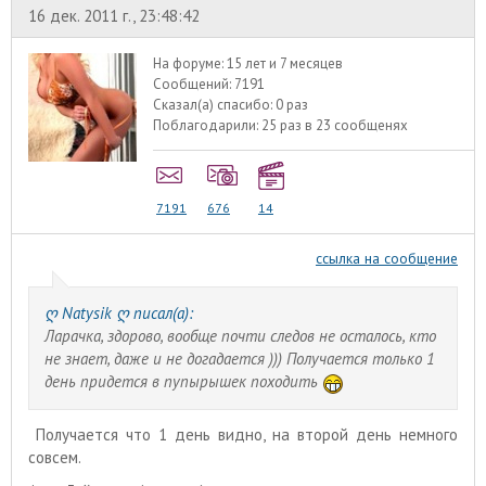
16 дек. 2011 г., 23:48:42
На форуме:
15 лет и 7 месяцев
Сообщений:
7191
Сказал(а) спасибо:
0 раз
Поблагодарили:
25 раз в 23 сообщенях
7191
676
14
ссылка на сообщение
ღ Natysik ღ писал(а):
Ларачка, здорово, вообще почти следов не осталось, кто
не знает, даже и не догадается ))) Получается только 1
день придется в пупырышек походить
Получается что 1 день видно, на второй день немного
совсем.