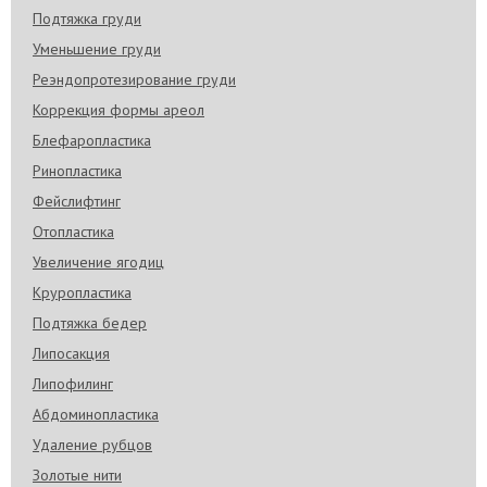
Подтяжка груди
Уменьшение груди
Реэндопротезирование груди
Коррекция формы ареол
Блефаропластика
Ринопластика
Фейслифтинг
Отопластика
Увеличение ягодиц
Круропластика
Подтяжка бедер
Липосакция
Липофилинг
Абдоминопластика
Удаление рубцов
Золотые нити