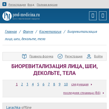
Регистрация
Вход
Полная версия
Главная
/
Форум
/
Косметология
/
Биоревитализация
лица, шеи, декольте, тела
Правила форума
Регистрация
Войти
БИОРЕВИТАЛИЗАЦИЯ ЛИЦА, ШЕИ,
ДЕКОЛЬТЕ, ТЕЛА
1
2
3
4
5
6
7
8
9
10
следующая
последняя страница (86)
Larachka
offline