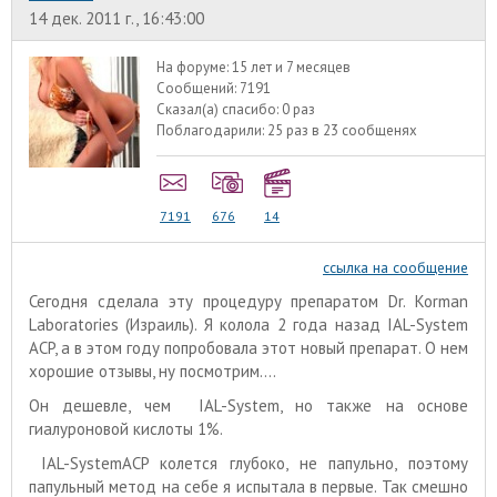
14 дек. 2011 г., 16:43:00
На форуме:
15 лет и 7 месяцев
Сообщений:
7191
Сказал(а) спасибо:
0 раз
Поблагодарили:
25 раз в 23 сообщенях
7191
676
14
ссылка на сообщение
Сегодня сделала эту процедуру препаратом Dr. Korman
Laboratories (Израиль). Я колола 2 года назад IAL-System
ACP, а в этом году попробовала этот новый препарат. О нем
хорошие отзывы, ну посмотрим....
Он дешевле, чем IAL-System, но также на основе
гиалуроновой кислоты 1%.
IAL-SystemACP колется глубоко, не папульно, поэтому
папульный метод на себе я испытала в первые. Так смешно