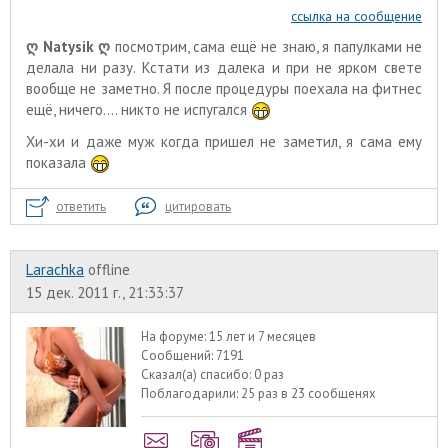
ссылка на сообщение
ღ Natysik ღ
посмотрим, сама ещё не знаю, я папулками не
делала ни разу. Кстати из далека и при не ярком свете
вообще не заметно. Я после процедуры поехала на фитнес
ещё, ничего.... никто не испугался
Хи-хи и даже муж когда пришел не заметил, я сама ему
показала
ответить
цитировать
Larachka
offline
15 дек. 2011 г., 21:33:37
На форуме:
15 лет и 7 месяцев
Сообщений:
7191
Сказал(а) спасибо:
0 раз
Поблагодарили:
25 раз в 23 сообщенях