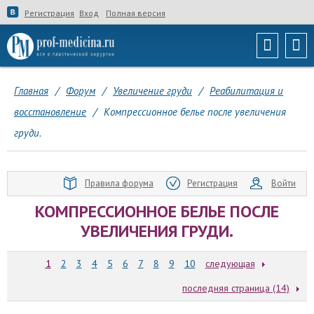
Регистрация
Вход
Полная версия
Главная
/
Форум
/
Увеличение груди
/
Реабилитация и
восстановление
/
Компрессионное белье после увеличения
груди.
Правила форума
Регистрация
Войти
КОМПРЕССИОННОЕ БЕЛЬЕ ПОСЛЕ
УВЕЛИЧЕНИЯ ГРУДИ.
1
2
3
4
5
6
7
8
9
10
следующая
последняя страница (14)