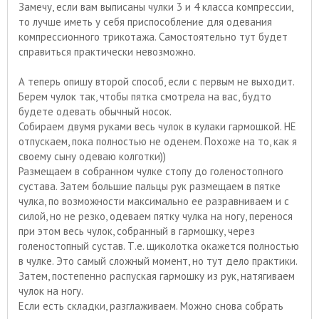
Замечу, если вам выписаны чулки 3 и 4 класса компрессии,
то лучше иметь у себя приспособление для одевания
компрессионного трикотажа. Самостоятельно тут будет
справиться практически невозможно.
А теперь опишу второй способ, если с первым не выходит.
Берем чулок так, чтобы пятка смотрела на вас, будто
будете одевать обычный носок.
Собираем двумя руками весь чулок в кулаки гармошкой. НЕ
отпускаем, пока полностью не оденем. Похоже на то, как я
своему сыну одеваю колготки))
Размещаем в собранном чулке стопу до голеностопного
сустава. Затем большие пальцы рук размещаем в пятке
чулка, по возможности максимально ее разравниваем и с
силой, но не резко, одеваем пятку чулка на ногу, перенося
при этом весь чулок, собранный в гармошку, через
голеностопный сустав. Т.е. щиколотка окажется полностью
в чулке. Это самый сложный момент, но тут дело практики.
Затем, постепенно распуская гармошку из рук, натягиваем
чулок на ногу.
Если есть складки, разглаживаем. Можно снова собрать