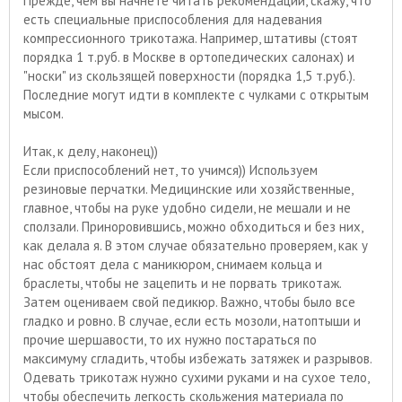
Прежде, чем вы начнете читать рекомендации, скажу, что
есть специальные приспособления для надевания
компрессионного трикотажа. Например, штативы (стоят
порядка 1 т.руб. в Москве в ортопедических салонах) и
"носки" из скользящей поверхности (порядка 1,5 т.руб.).
Последние могут идти в комплекте с чулками с открытым
мысом.
Итак, к делу, наконец))
Если приспособлений нет, то учимся)) Используем
резиновые перчатки. Медицинские или хозяйственные,
главное, чтобы на руке удобно сидели, не мешали и не
сползали. Приноровившись, можно обходиться и без них,
как делала я. В этом случае обязательно проверяем, как у
нас обстоят дела с маникюром, снимаем кольца и
браслеты, чтобы не зацепить и не порвать трикотаж.
Затем оцениваем свой педикюр. Важно, чтобы было все
гладко и ровно. В случае, если есть мозоли, натоптыши и
прочие шершавости, то их нужно постараться по
максимуму сгладить, чтобы избежать затяжек и разрывов.
Одевать трикотаж нужно сухими руками и на сухое тело,
чтобы обеспечить легкость скольжения материала по