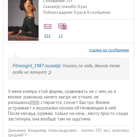
Сообщений:
333
Сказал(а) спасибо:
0 раз
Поблагодарили:
0 раз в 0 сообщенях
333
23
ссылка на сообщение
Fitnessgirl_1987 писал(а):
Никого, по ходу, данная тема
особо не волнует ;))
У меня компра этой фирмы, сравнивать не с чем, но я
вполне довольна, ничего нигде не отпало, не
разошлось)))))))) стирается, сохнет быстро. Вполне
устраивает и водолазки носила обтягивающие в ней.
После месяца, одеваю только на ночь , ленту просто сзади
застегнула, она вообще там не ощутима
Демченко Владимир Александрович , mentor-235 мл.( анатомы)
средний"+"