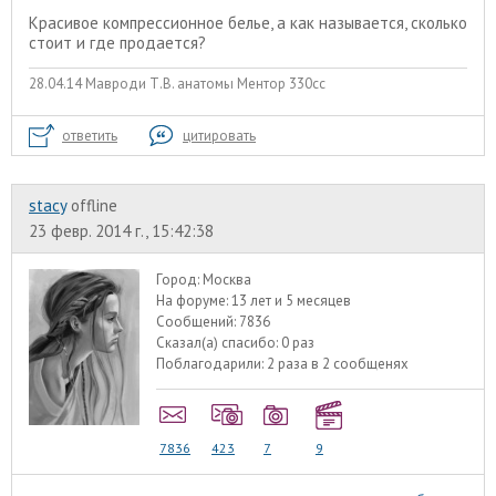
Красивое компрессионное белье, а как называется, сколько
стоит и где продается?
28.04.14 Мавроди Т.В. анатомы Ментор 330сс
ответить
цитировать
stacy
offline
23 февр. 2014 г., 15:42:38
Город:
Москва
На форуме:
13 лет и 5 месяцев
Сообщений:
7836
Сказал(а) спасибо:
0 раз
Поблагодарили:
2 раза в 2 сообщенях
7836
423
7
9