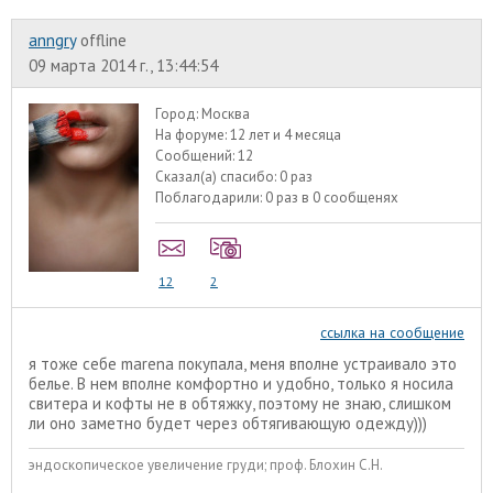
anngry
offline
09 марта 2014 г., 13:44:54
Город:
Москва
На форуме:
12 лет и 4 месяца
Сообщений:
12
Сказал(а) спасибо:
0 раз
Поблагодарили:
0 раз в 0 сообщенях
12
2
ссылка на сообщение
я тоже себе marena покупала, меня вполне устраивало это
белье. В нем вполне комфортно и удобно, только я носила
свитера и кофты не в обтяжку, поэтому не знаю, слишком
ли оно заметно будет через обтягивающую одежду)))
эндоскопическое увеличение груди; проф. Блохин С.Н.