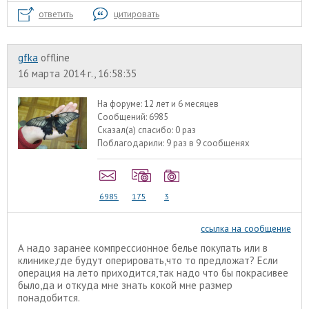
ответить
цитировать
gfka
offline
16 марта 2014 г., 16:58:35
На форуме:
12 лет и 6 месяцев
Сообщений:
6985
Сказал(а) спасибо:
0 раз
Поблагодарили:
9 раз в 9 сообщенях
6985
175
3
ссылка на сообщение
А надо заранее компрессионное белье покупать или в
клинике,где будут оперировать,что то предложат? Если
операция на лето приходится,так надо что бы покрасивее
было,да и откуда мне знать кокой мне размер
понадобится.