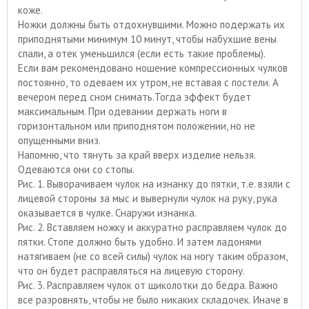
коже.
Ножки должны быть отдохнувшими. Можно подержать их
приподнятыми минимум 10 минут, чтобы набухшие вены
спали, а отек уменьшился (если есть такие проблемы).
Если вам рекомендовано ношение компрессионных чулков
постоянно, то одеваем их утром, не вставая с постели. А
вечером перед сном снимать.Тогда эффект будет
максимальным. При одевании держать ноги в
горизонтальном или приподнятом положении, но не
опущенными вниз.
Напомню, что тянуть за край вверх изделие нельзя.
Одеваются они со стопы.
Рис. 1. Выворачиваем чулок на изнанку до пятки, т.е. взяли с
лицевой стороны за мыс и вывернули чулок на руку, рука
оказывается в чулке. Снаружи изнанка.
Рис. 2. Вставляем ножку и аккуратно расправляем чулок до
пятки. Стопе должно быть удобно. И затем ладонями
натягиваем (не со всей силы) чулок на ногу таким образом,
что он будет расправляться на лицевую сторону.
Рис. 3. Расправляем чулок от щиколотки до бедра. Важно
все разровнять, чтобы не было никаких складочек. Иначе в