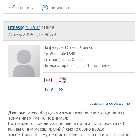
ответить
цитировать
Fitnessgirl_1987
offline
31 янв. 2014 г., 17:46:30
На форуме:
12 лет и 8 месяцев
Сообщений:
1548
Сказал(а) спасибо:
0 раз
Поблагодарили:
1 раз в 1 сообщении
1548
65
ссылка на сообщение
Девочки! Хочу обсудить здесь тему белья- вроде бы эту
тему никто тут не поднимал;
Подскажите, так ли сильно влияет белье на результат? И
как вы с ним месяц..жили? Я смотрю, оно везде
такое..большое.. Ну не фига не микро..не секси и все такое