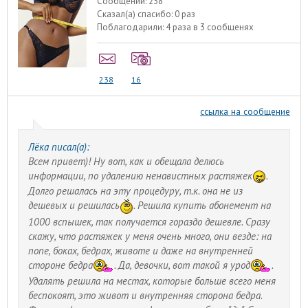
Сообщений:
238
Сказал(а) спасибо:
0 раз
Поблагодарили:
4 раза в 3 сообщенях
238
16
ссылка на сообщение
Лёка писал(а):
Всем привет)! Ну вот, как и обещала делюсь
информации, по удалению ненавистных растяжек
.
Долго решалась на эту процедуру, т.к. она не из
дешевых и решилась
. Решила купить абонемент на
1000 вспышек, так получается гораздо дешевле. Сразу
скажу, что растяжек у меня очень много, они везде: на
попе, боках, бедрах, животе и даже на внутренней
стороне бедра
. Да, девочки, вот такой я урод
.
Удалять решила на местах, которые больше всего меня
беспокоят, это живот и внутренняя сторона бедра.