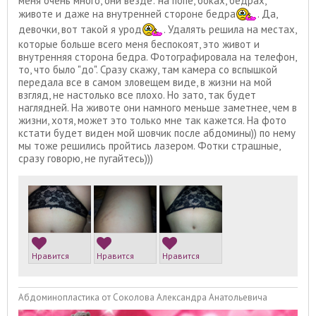
меня очень много, они везде: на попе, боках, бедрах,
животе и даже на внутренней стороне бедра
. Да,
девочки, вот такой я урод
. Удалять решила на местах,
которые больше всего меня беспокоят, это живот и
внутренняя сторона бедра. Фотографировала на телефон,
то, что было "до". Сразу скажу, там камера со вспышкой
передала все в самом зловещем виде, в жизни на мой
взгляд, не настолько все плохо. Но зато, так будет
наглядней. На животе они намного меньше заметнее, чем в
жизни, хотя, может это только мне так кажется. На фото
кстати будет виден мой шовчик после абдомины)) по нему
мы тоже решились пройтись лазером. Фотки страшные,
сразу говорю, не пугайтесь)))
Нравится
Нравится
Нравится
Абдоминопластика от Соколова Александра Анатольевича