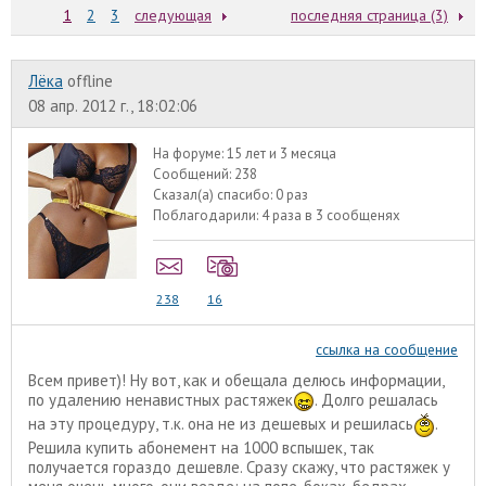
1
2
3
следующая
последняя страница (3)
Лёка
offline
08 апр. 2012 г., 18:02:06
На форуме:
15 лет и 3 месяца
Сообщений:
238
Сказал(а) спасибо:
0 раз
Поблагодарили:
4 раза в 3 сообщенях
238
16
ссылка на сообщение
Всем привет)! Ну вот, как и обещала делюсь информации,
по удалению ненавистных растяжек
. Долго решалась
на эту процедуру, т.к. она не из дешевых и решилась
.
Решила купить абонемент на 1000 вспышек, так
получается гораздо дешевле. Сразу скажу, что растяжек у