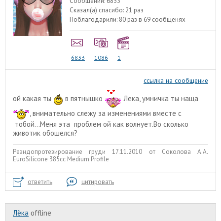
Сообщений:
6833
Сказал(а) спасибо:
21 раз
Поблагодарили:
80 раз в 69 сообщенях
6833
1086
1
ссылка на сообщение
ой какая ты
в пятнышко
Лека, умничка ты наща
, внимательно слежу за изменениями вместе с
тобой...Меня эта проблем ой как волнует.Во сколько
животик обошелся?
Реэндопротезирование груди 17.11.2010 от Соколова А.А.
EuroSilicone 385сс Medium Profile
ответить
цитировать
Лёка
offline