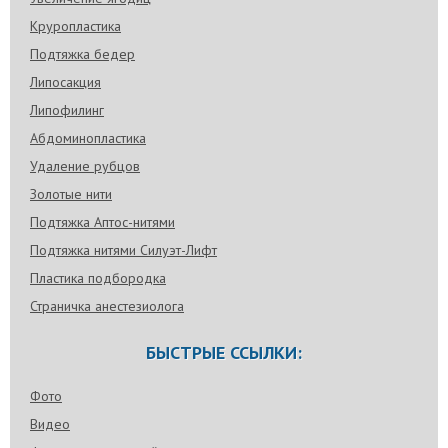
Круропластика
Подтяжка бедер
Липосакция
Липофилинг
Абдоминопластика
Удаление рубцов
Золотые нити
Подтяжка Аптос-нитями
Подтяжка нитями Силуэт-Лифт
Пластика подбородка
Страничка анестезиолога
БЫСТРЫЕ ССЫЛКИ:
Фото
Видео