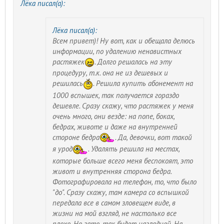
Лёка писал(а):
Лёка писал(а):
Всем привет)! Ну вот, как и обещала делюсь
информации, по удалению ненавистных
растяжек
. Долго решалась на эту
процедуру, т.к. она не из дешевых и
решилась
. Решила купить абонемент на
1000 вспышек, так получается гораздо
дешевле. Сразу скажу, что растяжек у меня
очень много, они везде: на попе, боках,
бедрах, животе и даже на внутренней
стороне бедра
. Да, девочки, вот такой
я урод
. Удалять решила на местах,
которые больше всего меня беспокоят, это
живот и внутренняя сторона бедра.
Фотографировала на телефон, то, что было
"до". Сразу скажу, там камера со вспышкой
передала все в самом зловещем виде, в
жизни на мой взгляд, не настолько все
плохо. Но зато, так будет наглядней. На