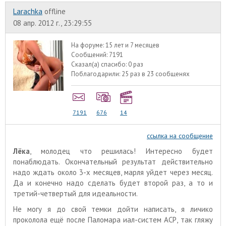
Larachka
offline
08 апр. 2012 г., 23:29:55
На форуме:
15 лет и 7 месяцев
Сообщений:
7191
Сказал(а) спасибо:
0 раз
Поблагодарили:
25 раз в 23 сообщенях
7191
676
14
ссылка на сообщение
Лёка
, молодец что решилась! Интересно будет
понаблюдать. Окончательный результат действительно
надо ждать около 3-х месяцев, марля уйдет через месяц.
Да и конечно надо сделать будет второй раз, а то и
третий-четвертый для идеальности.
Не могу я до свой темки дойти написать, я личико
проколола ещё после Паломара иал-систем АСР, так гляжу