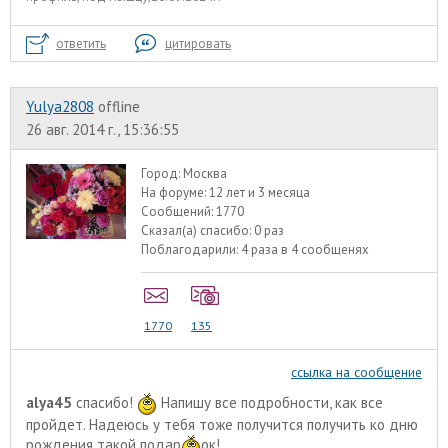
ответить
цитировать
Yulya2808
offline
26 авг. 2014 г., 15:36:55
Город:
Москва
На форуме:
12 лет и 3 месяца
Сообщений:
1770
Сказал(а) спасибо:
0 раз
Поблагодарили:
4 раза в 4 сообщенях
1770
135
ссылка на сообщение
alya45
спасибо!
Напишу все подробности, как все
пройдет. Надеюсь у тебя тоже получится получить ко дню
рождения такой подар
ок!