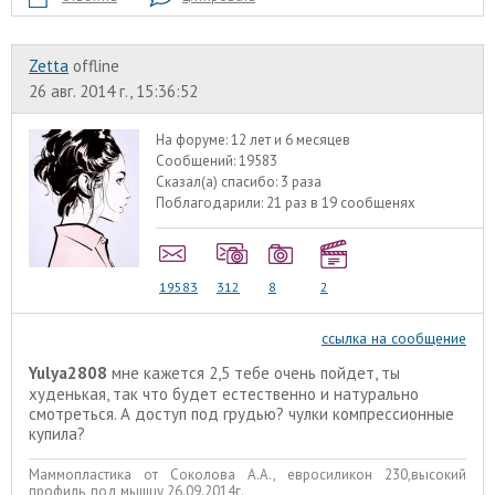
Zetta
offline
26 авг. 2014 г., 15:36:52
На форуме:
12 лет и 6 месяцев
Сообщений:
19583
Сказал(а) спасибо:
3 раза
Поблагодарили:
21 раз в 19 сообщенях
19583
312
8
2
ссылка на сообщение
Yulya2808
мне кажется 2,5 тебе очень пойдет, ты
худенькая, так что будет естественно и натурально
смотреться. А доступ под грудью? чулки компрессионные
купила?
Маммопластика от Соколова А.А., евросиликон 230,высокий
профиль, под мышцу,26.09.2014г.