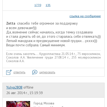
1770
135
ссылка на сообщение
Zetta
спасибо тебе огромное за поддержку
и всем девочкам!)))
Да, волнение сейчас началось, когда темку создавала
и стала думать об оп, до этого старалась себя отвлекать)))
Легкий мандраж и предвкушение новой грудки....ухххх)))
Вещи почти собрала. Самый минимум.
Если очень захотеть.... Круропластика 21.05.14 г., 75 евросиликон,
Соколов А.А. Увеличение груди 27.08.14 г., 255 мл,евросиликон
Соколов А.А.
ответить
цитировать
Yulya2808
offline
26 авг. 2014 г., 15:19:39
Город:
Москва