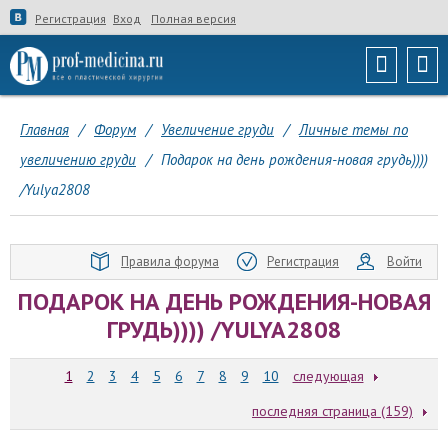
Регистрация
Вход
Полная версия
Главная
/
Форум
/
Увеличение груди
/
Личные темы по
увеличению груди
/
Подарок на день рождения-новая грудь))))
/Yulya2808
Правила форума
Регистрация
Войти
ПОДАРОК НА ДЕНЬ РОЖДЕНИЯ-НОВАЯ
ГРУДЬ)))) /YULYA2808
1
2
3
4
5
6
7
8
9
10
следующая
последняя страница (159)