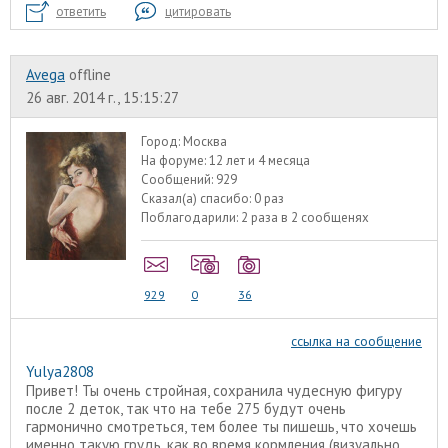
ответить
цитировать
Avega
offline
26 авг. 2014 г., 15:15:27
Город:
Москва
На форуме:
12 лет и 4 месяца
Сообщений:
929
Сказал(а) спасибо:
0 раз
Поблагодарили:
2 раза в 2 сообщенях
929
0
36
ссылка на сообщение
Yulya2808
Привет! Ты очень стройная, сохранила чудесную фигуру
после 2 деток, так что на тебе 275 будут очень
гармонично смотреться, тем более ты пишешь, что хочешь
именно такую грудь, как во время кормления (визуально