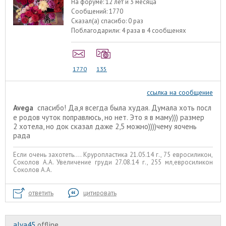
На форуме:
12 лет и 3 месяца
Сообщений:
1770
Сказал(а) спасибо:
0 раз
Поблагодарили:
4 раза в 4 сообщенях
1770
135
ссылка на сообщение
Avega
спасибо! Да,я всегда была худая. Думала хоть посл
е родов чуток поправлюсь, но нет. Это я в маму))) размер
2 хотела, но док сказал даже 2,5 можно))))чему яочень
рада
Если очень захотеть.... Круропластика 21.05.14 г., 75 евросиликон,
Соколов А.А. Увеличение груди 27.08.14 г., 255 мл,евросиликон
Соколов А.А.
ответить
цитировать
alyа45
offline