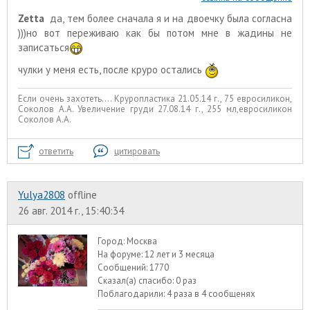
Zetta
да, тем более сначала я и на двоечку была согласна
)))но вот переживаю как бы потом мне в жадины не
записаться
чулки у меня есть, после круро остались
Если очень захотеть.... Круропластика 21.05.14 г., 75 евросиликон,
Соколов А.А. Увеличение груди 27.08.14 г., 255 мл,евросиликон
Соколов А.А.
ответить
цитировать
Yulya2808
offline
26 авг. 2014 г., 15:40:34
Город:
Москва
На форуме:
12 лет и 3 месяца
Сообщений:
1770
Сказал(а) спасибо:
0 раз
Поблагодарили:
4 раза в 4 сообщенях