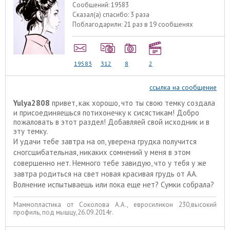
Сообщений:
19583
Сказал(а) спасибо:
3 раза
Поблагодарили:
21 раз в 19 сообщенях
19583
312
8
2
ссылка на сообщение
Yulya2808
привет, как хорошо, что ты свою темку создала
и присоединяешься потихонечку к сисястикам! Добро
пожаловать в этот раздел! Добавляей свой исходник и в
эту темку.
И удачи тебе завтра на оп, уверена грудка получится
сногсшибательная, никаких сомнений у меня в этом
совершенно нет. Немного тебе завидую, что у тебя у же
завтра родиться на свет новая красивая грудь от АА.
Волнение испытываешь или пока еще нет? Сумки собрала?
Маммопластика от Соколова А.А., евросиликон 230,высокий
профиль, под мышцу,26.09.2014г.