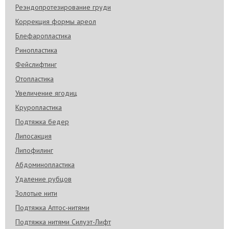
Реэндопротезирование груди
Коррекция формы ареол
Блефаропластика
Ринопластика
Фейслифтинг
Отопластика
Увеличение ягодиц
Круропластика
Подтяжка бедер
Липосакция
Липофилинг
Абдоминопластика
Удаление рубцов
Золотые нити
Подтяжка Аптос-нитями
Подтяжка нитями Силуэт-Лифт