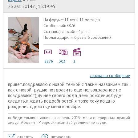
26 авг. 2014 г., 15:19:45
На форуме:
11 лет и 11 месяцев
Сообщений:
8876
Сказал(а) спасибо:
4 раза
Поблагодарили:
6 раз в 6 сообщенях
8876
303
2
ссылка на сообщение
привет.поздравляю с новой темкой с таким названием.так
как с новой грудью поздравить еще нельзя,заранее не
поздравляют))))у нее своего рода день рождения.буду
следить,и ждать подробностей.я тоже хочу ко дню
рождения сделать,у меня в ноябре.
победительница акции за апрель 2015! меня оперировал лучший
хирург Абовян Г.Р.евросиликон 255.увеличение груди.
ответить
цитировать