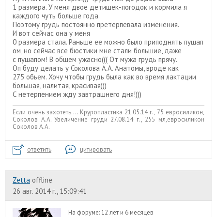
1 размера. У меня двое детишек-погодок и кормила я
каждого чуть больше года.
Поэтому грудь постоянно претерпевала изменения.
И вот сейчас она у меня
0 размера стала. Раньше ее можно было приподнять пушап
ом, но сейчас все бюстики мне стали большие, даже
с пушапом! В общем ужасно((( От мужа грудь прячу.
Оп буду делать у Соколова А.А. Анатомы, вроде как
275 обьем. Хочу чтобы грудь была как во время лактации
большая, налитая, красивая)))
С нетерпением жду завтрашнего дня!)))
Если очень захотеть.... Круропластика 21.05.14 г., 75 евросиликон,
Соколов А.А. Увеличение груди 27.08.14 г., 255 мл,евросиликон
Соколов А.А.
ответить
цитировать
Zetta
offline
26 авг. 2014 г., 15:09:41
На форуме:
12 лет и 6 месяцев