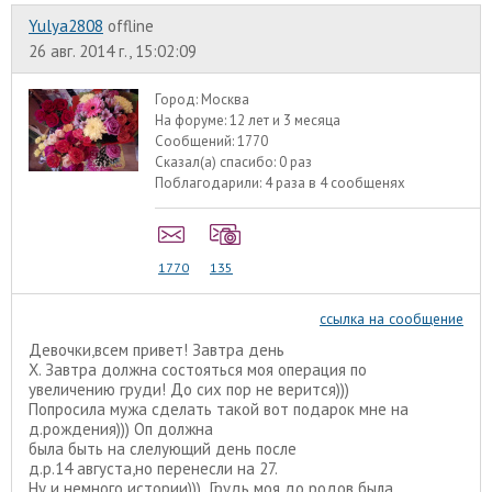
Yulya2808
offline
26 авг. 2014 г., 15:02:09
Город:
Москва
На форуме:
12 лет и 3 месяца
Сообщений:
1770
Сказал(а) спасибо:
0 раз
Поблагодарили:
4 раза в 4 сообщенях
1770
135
ссылка на сообщение
Девочки,всем привет! Завтра день
Х. Завтра должна состояться моя операция по
увеличению груди! До сих пор не верится)))
Попросила мужа сделать такой вот подарок мне на
д.рождения))) Оп должна
была быть на слелующий день после
д.р.14 августа,но перенесли на 27.
Ну и немного истории))) Грудь моя до родов была