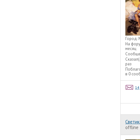
Город:
На фор
месяц
Сообще
Сказал(
раз
Поблаг
в 0 со
14
Светик
offline