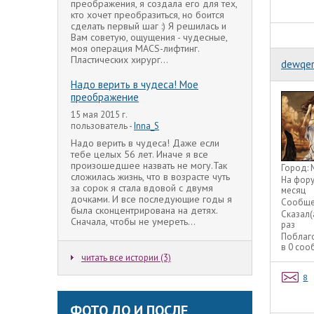
преображения, я создала его для тех,
кто хочет преобразиться, но боится
сделать первый шаг :) Я решилась и
Вам советую, ощущения - чудесные,
моя операция MACS-лифтинг.
Пластических хирург...
dewqer
Надо верить в чудеса! Мое
преображение
15 мая 2015 г.
пользователь -
Inna_S
Надо верить в чудеса! Даже если
тебе целых 56 лет. Иначе я все
произошедшее назвать не могу.Так
Город:
сложилась жизнь, что в возрасте чуть
На фор
за сорок я стала вдовой с двумя
месяц
дочками. И все последующие годы я
Сообще
была сконцентрирована на детях.
Сказал(
Сначала, чтобы не умереть...
раз
Поблаг
в 0 со
читать все истории (3)
8
ФОТО ДО И ПОСЛЕ