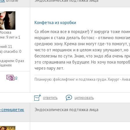
esk
offline
Эндоскопическая подтяжка лица
Конфетка из коробки
Со лбом пока все в порядке!) У хирурга тоже пои
Москва
уме:
9 лет и 1
морщин я стала делать ботокс - отлично помогает
среднюю зону. Крема они могут где-то помогут, 
ний:
11
чисто от морщинок и в целом кожу улучшают, но 
а) спасибо:
0
бесполезны по сути. Знаю, что эндо лба очень пр
одарили:
0 раз
это спрашивала на будущее. Но хочу пока попро
общенях
через пару лет.
0
Планирую: фэйслифтинг и подтяжка груди. Хирург - Ан
ответить
цитировать
-семицветик
Эндоскопическая подтяжка лица