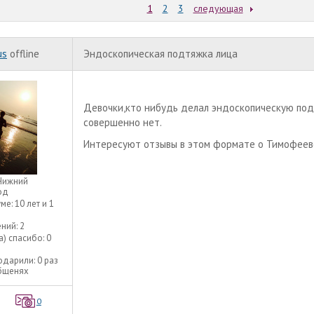
1
2
3
следующая
us
offline
Эндоскопическая подтяжка лица
Девочки,кто нибудь делал эндоскопическую по
совершенно нет.
Интересуют отзывы в этом формате о Тимофеев
Нижний
од
уме:
10 лет и 1
ний:
2
а) спасибо:
0
одарили:
0 раз
общенях
0