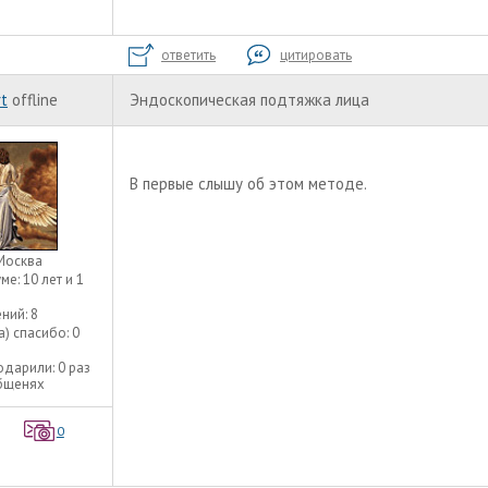
ответить
цитировать
t
offline
Эндоскопическая подтяжка лица
В первые слышу об этом методе.
Москва
уме:
10 лет и 1
ний:
8
а) спасибо:
0
одарили:
0 раз
общенях
0