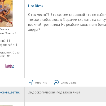
Liza Blesk
Отек месяц?? Это совсем страшный что не выйти
только я собираюсь к Гварамии сходить на конс
верхней трети лица. Но реабилитация меня больш
Москва
хирург?
уме:
9 лет и 1
ний:
14
а) спасибо:
1
одарили:
0 раз
общенях
0
ответить
цитировать
-семицветик
Эндоскопическая подтяжка лица