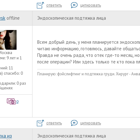
ответить
цитировать
esk
offline
Эндоскопическая подтяжка лица
Всем добрый день, у меня планируется эндоскоп
читаю информацию, готовлюсь, давайте общаться
Москва
Правда не очень рада, что отек где-то месяц, но
уме:
9 лет и 1
после операции? Или здесь только те кто пока п
ний:
11
а) спасибо:
0
Планирую: фэйслифтинг и подтяжка груди. Хирург - Ан
одарили:
0 раз
общенях
0
ответить
цитировать
ка из
Эндоскопическая подтяжка лица