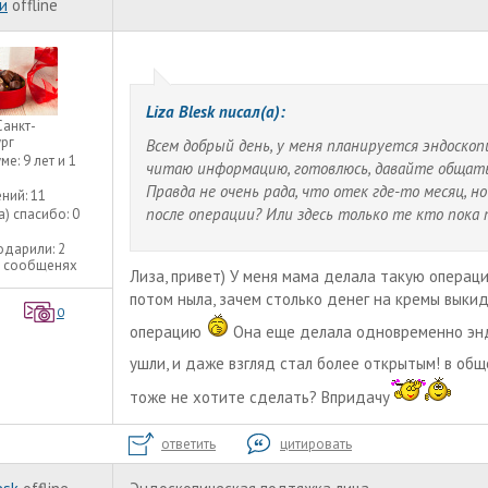
и
offline
Liza Blesk писал(а):
Санкт-
рг
Всем добрый день, у меня планируется эндоскоп
уме:
9 лет и 1
читаю информацию, готовлюсь, давайте общатьс
Правда не очень рада, что отек где-то месяц, 
ний:
11
после операции? Или здесь только те кто пока
а) спасибо:
0
одарили:
2
2 сообщенях
Лиза, привет) У меня мама делала такую операц
потом ныла, зачем столько денег на кремы выки
0
операцию
Она еще делала одновременно эндо
ушли, и даже взгляд стал более открытым! в общ
тоже не хотите сделать? Впридачу
ответить
цитировать