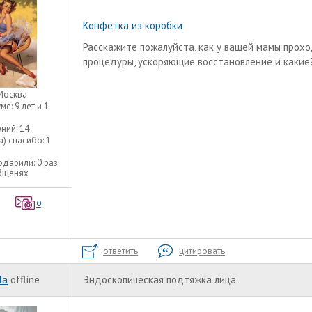
Конфетка из коробки
Расскажите пожалуйста, как у вашей мамы прох
процедуры, ускоряющие восстановление и какие
Москва
уме:
9 лет и 1
ний:
14
а) спасибо:
1
одарили:
0 раз
общенях
0
ответить
цитировать
la
offline
Эндоскопическая подтяжка лица