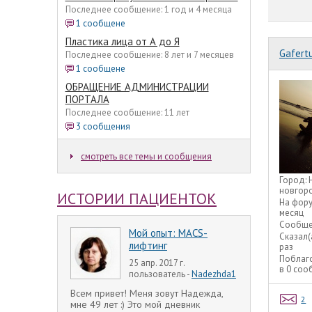
Последнее сообщение: 1 год и 4 месяца
1 сообщене
Пластика лица от А до Я
Gafert
Последнее сообщение: 8 лет и 7 месяцев
1 сообщене
ОБРАЩЕНИЕ АДМИНИСТРАЦИИ
ПОРТАЛА
Последнее сообщение: 11 лет
3 сообщения
смотреть все темы и сообщения
Город:
новгор
ИСТОРИИ ПАЦИЕНТОК
На фор
месяц
Сообще
Мой опыт: MACS-
Сказал(
лифтинг
раз
Поблаг
25 апр. 2017 г.
в 0 со
пользователь -
Nadezhda1
Всем привет! Меня зовут Надежда,
2
мне 49 лет :) Это мой дневник