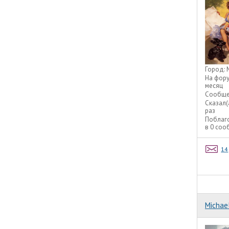
Город:
На фор
месяц
Сообще
Сказал(
раз
Поблаг
в 0 со
14
Michae