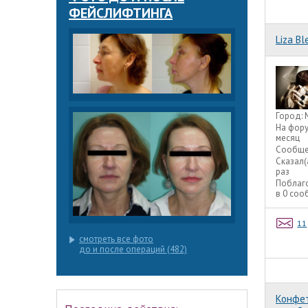
ФЕЙСЛИФТИНГА
Liza Bl
Город:
На фор
месяц
Сообще
Сказал(
раз
Поблаг
в 0 со
11
смотреть все фото
до и после операций (482)
Конфет