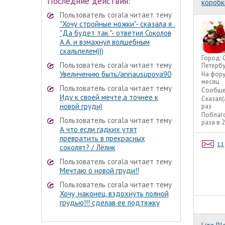
Последние действия:
коробк
Пользователь corala читает тему
"Хочу стройные ножки"- сказала я .
"Да будет так "- ответил Соколов
А.А. и взмахнул волшебным
скальпелем)))
Город:
Пользователь corala читает тему
Петербу
Увеличению быть/annausupova90
На фор
месяц
Пользователь corala читает тему
Сообще
Иду к своей мечте,а точнее к
Сказал(
новой груди)
раз
Поблаг
Пользователь corala читает тему
раза в 
А что если гадких утят
превратить в прекрасных
11
соколят? / Лёлик
Пользователь corala читает тему
Мечтаю о новой груди!!
Пользователь corala читает тему
Хочу, наконец, вздохнуть полной
грудью!!! сделав ее подтяжку