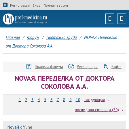
Регистрация
Вход
Полная версия
Главная
/
Форум
/
Подтяжка груди
/
NOVAЯ. Переделка
от Доктора Соколова А.А.
Правила форума
Регистрация
Войти
NOVAЯ. ПЕРЕДЕЛКА ОТ ДОКТОРА
СОКОЛОВА А.А.
1
2
3
4
5
6
7
8
9
10
следующая
последняя страница (20)
NovaЯ
offline