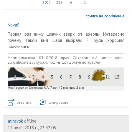
5033
235
6
1
ссылка на сообщение
NovaЯ
Первая раз вижу шовчик вверх от ареолы. Интересно
почему такой вид швов выбрали ? Грудь хорошая
получилась!
Маммопластика 04.10.2018 врач Соколов А.А. имплантанты
Eurosilicone 255 куб.см. под мышцу доступ по ареоле
ответить
цитировать
atiravok
offline
12 нояб. 2018 г., 22:42:05