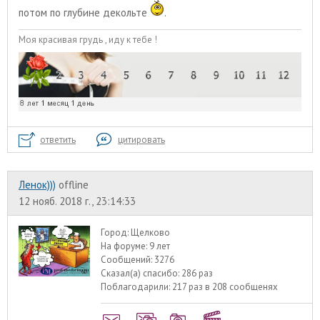
потом по глубине декольте
.
Моя красивая грудь , иду к тебе !
ответить
цитировать
Ленок)))
offline
12 нояб. 2018 г., 23:14:33
Город:
Щелково
На форуме:
9 лет
Сообщений:
3276
Сказал(а) спасибо:
286 раз
Поблагодарили:
217 раз в 208 сообщенях