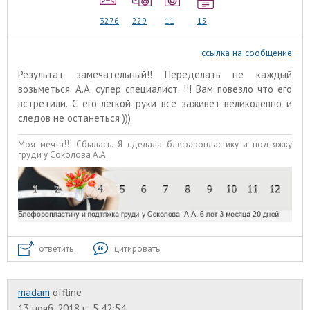
3276
229
11
15
ссылка на сообщение
Результат замечательный!! Переделать не каждый
возьметься. А.А. супер специалист. !!! Вам повезло что его
встретили. С его легкой руки все заживет великолепно и
следов не останеться )))
Моя мечта!!! Сбылась. Я сделала блефаропластику и подтяжку
груди у Соколова А.А.
ответить
цитировать
madam
offline
13 нояб. 2018 г., 5:42:54