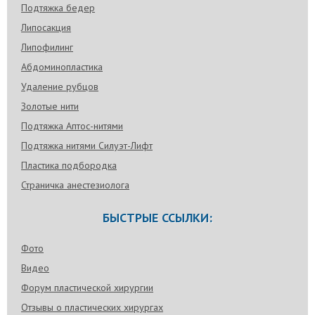
Подтяжка бедер
Липосакция
Липофилинг
Абдоминопластика
Удаление рубцов
Золотые нити
Подтяжка Аптос-нитями
Подтяжка нитями Силуэт-Лифт
Пластика подбородка
Страничка анестезиолога
БЫСТРЫЕ ССЫЛКИ:
Фото
Видео
Форум пластической хирургии
Отзывы о пластических хирургах