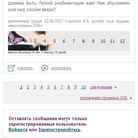
должны быть. Легкой реабилитации вам! Чем обусловлен
шов над соском вверх?
увеличение груди 22.06.2017 Соколов А.А. доступ под грудью,
евросиликон 320сс
ответить
цитировать
1
2
3
4
5
6
7
8
9
10
следующая
последняя страница (20)
Оставлять сообщения могут только
зарегистрированные пользователи.
Войдите
или
Зарегистрируйтесь
.