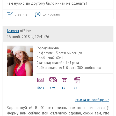
чем нужно, по другому было никак не сделать!
ответить
цитировать
Izumba
offline
13 нояб. 2018 г., 12:41:26
Город:
Москва
На форуме:
13 лет и 6 месяцев
Сообщений:
6041
Сказал(а) спасибо:
143 раза
Поблагодарили:
310 раз в 300 сообщенях
6041
379
15
18
ссылка на сообщение
Здравствуйте! В 40 лет жизнь только начинается(с)!
Форму вам сейчас док отличную сделал, соски там, где