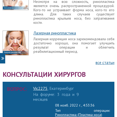
Несмотря на всю сложность, ринопластика
является очень распространенной процедурой.
Кого-то не устраивает форма носа, кого-то его
длина. Для таких случаев существует
ринопластика крыльев носа, без затрагивания
кости.
Лазерная ринопластика
Лазерная коррекция носа зарекомендовала себя
достаточно хорошо, она помогает улучшить
результат операции и облегчить
реабилитационный период.
все статьи
КОНСУЛЬТАЦИИ ХИРУРГОВ
ВОПРОС:
Vic2275
, Екатеринбург
На форуме: 3 года и 9
месяцев
08 нояб. 2022 г., 4:53:36
Тип операции:
Ринопластика (Пластика носа)