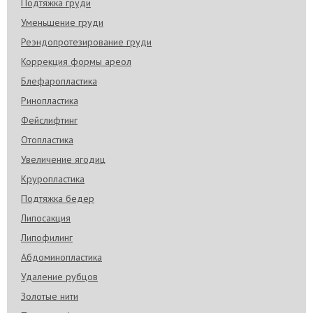
Подтяжка груди
Уменьшение груди
Реэндопротезирование груди
Коррекция формы ареол
Блефаропластика
Ринопластика
Фейслифтинг
Отопластика
Увеличение ягодиц
Круропластика
Подтяжка бедер
Липосакция
Липофилинг
Абдоминопластика
Удаление рубцов
Золотые нити