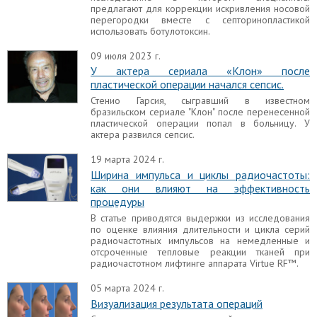
предлагают для коррекции искривления носовой
перегородки вместе с септоринопластикой
использовать ботулотоксин.
09 июля 2023 г.
У актера сериала «Клон» после
пластической операции начался сепсис.
Стенио Гарсия, сыгравший в известном
бразильском сериале "Клон" после перенесенной
пластической операции попал в больницу. У
актера развился сепсис.
19 марта 2024 г.
Ширина импульса и циклы радиочастоты:
как они влияют на эффективность
процедуры
В статье приводятся выдержки из исследования
по оценке влияния длительности и цикла серий
радиочастотных импульсов на немедленные и
отсроченные тепловые реакции тканей при
радиочастотном лифтинге аппарата Virtue RF™.
05 марта 2024 г.
Визуализация результата операций