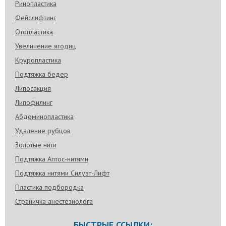
Ринопластика
Фейслифтинг
Отопластика
Увеличение ягодиц
Круропластика
Подтяжка бедер
Липосакция
Липофилинг
Абдоминопластика
Удаление рубцов
Золотые нити
Подтяжка Аптос-нитями
Подтяжка нитями Силуэт-Лифт
Пластика подбородка
Страничка анестезиолога
БЫСТРЫЕ ССЫЛКИ: