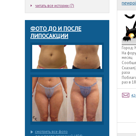
newpoi
читать все истории (7)
ФОТО ДО И ПОСЛЕ
ЛИПОСАКЦИИ
Город:
На фор
месяц
Сообще
Сказал(
раза
Поблаг
раз в 1
42
смотреть все фото