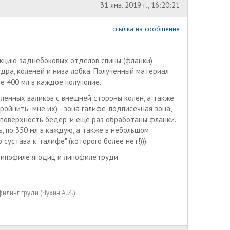
31 янв. 2019 г., 16:20:21
ссылка на сообщение
акцию заднебоковых отделов спины (фланки),
дра, коленей и низа лобка. Полученный материал
е 400 мл в каждое полупопие.
оленных валиков с внешней стороны колен, а также
ойнить" мне их) - зона галифе, подписечная зона,
 поверхность бедер, и еще раз обработаны фланки.
ь, по 350 мл в каждую, а также в небольшом
устава к "галифе" (которого более нет!))).
липофиле ягодиц и липофиле груди.
илинг груди (Чухин А.И.)