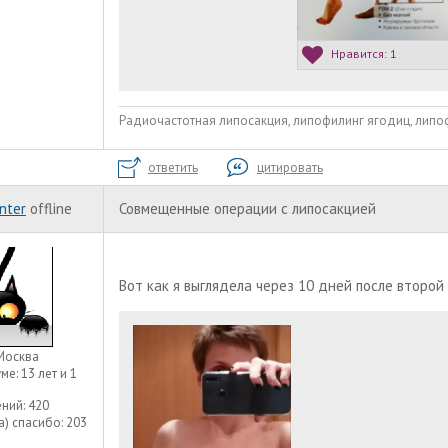
Нравится:
1
Радиочастотная липосакция, липофилинг ягодиц, липоф
ответить
цитировать
nter
offline
Совмещенные операции с липосакцией
Вот как я выглядела через 10 дней после второ
Москва
уме:
13 лет и 1
ний:
420
а) спасибо:
203