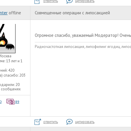
ответить
цитировать
nter
offline
Совмещенные операции с липосакцией
Огромное спасибо, уважаемый Модератор! Очень
Радиочастотная липосакция, липофилинг ягодиц, липоф
Москва
уме:
13 лет и 1
ний:
420
а) спасибо:
203
одарили:
20
8 сообщенях
0
89
ответить
цитировать