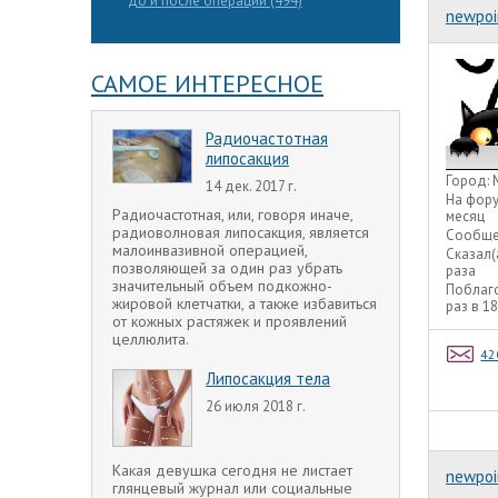
до и после операций (494)
newpoi
САМОЕ ИНТЕРЕСНОЕ
Радиочастотная
липосакция
Город:
14 дек. 2017 г.
На фор
Радиочастотная, или, говоря иначе,
месяц
радиоволновая липосакция, является
Сообще
малоинвазивной операцией,
Сказал(
позволяющей за один раз убрать
раза
значительный объем подкожно-
Поблаг
жировой клетчатки, а также избавиться
раз в 1
от кожных растяжек и проявлений
целлюлита.
42
Липосакция тела
26 июля 2018 г.
Какая девушка сегодня не листает
newpoi
глянцевый журнал или социальные