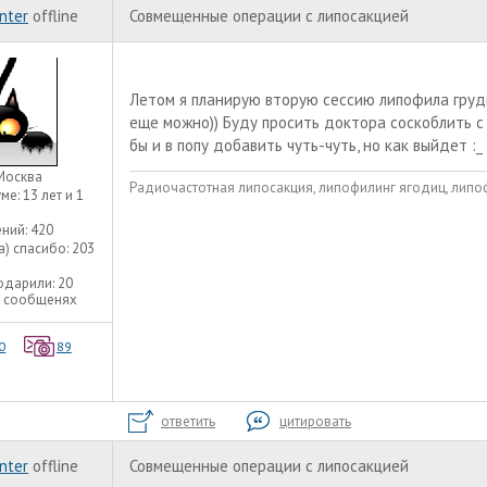
nter
offline
Совмещенные операции с липосакцией
Летом я планирую вторую сессию липофила груди
еще можно)) Буду просить доктора соскоблить с
бы и в попу добавить чуть-чуть, но как выйдет :_
Москва
Радиочастотная липосакция, липофилинг ягодиц, липоф
уме:
13 лет и 1
ний:
420
а) спасибо:
203
одарили:
20
8 сообщенях
0
89
ответить
цитировать
nter
offline
Совмещенные операции с липосакцией