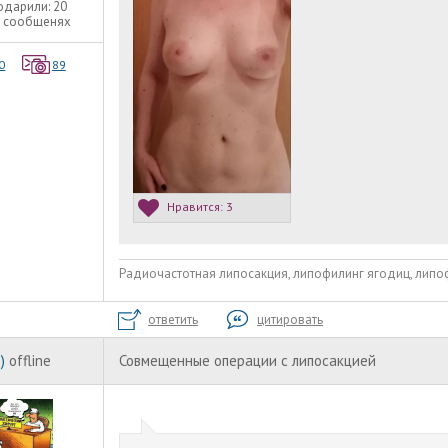
одарили:
20
8 сообщенях
0
89
Нравится:
3
Радиочастотная липосакция, липофилинг ягодиц, липоф
ответить
цитировать
)
offline
Совмещенные операции с липосакцией