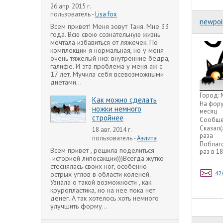
26 апр. 2015 г.
пользователь -
Lisa fox
newpoi
Всем привет! Меня зовут Таня. Мне 33
года. Всю свою сознательную жизнь
мечтала избавиться от ляжечек. По
комплекции я нормальная, но у меня
очень тяжелый низ: внутренние бедра,
галифе. И эта проблема у меня аж с
17 лет. Мучила себя всевозможными
диетами...
Город:
Как можно сделать
На фор
ножки немного
месяц
стройнее
Сообще
Сказал(
18 авг. 2014 г.
раза
пользователь -
Аэлита
Поблаг
Всем привет , решила поделиться
раз в 1
историей липосакции)))Всегда жутко
стеснялась своих ног, особенно
42
острых углов в области коленей.
Узнала о такой возможности , как
круропластика, но на нее пока нет
денег. А так хотелось хоть немного
улучшить форму...