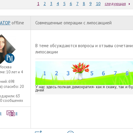
1
2
3
4
5
6
7
8
9
10
следующая
АТОР
offline
Совмещенные операции с липосакцией
В теме обсуждаются вопросы и отзывы сочетани
липосакции
Москва
уме:
10 лет и 4
ний:
698
а) спасибо:
20
одарили:
63
50 сообщенях
8
8