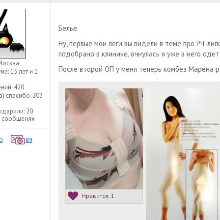
Белье.
Ну, первые мои леги вы видели в теме про РЧ-лип
подобрано в клинике, очнулась я уже в него одет
Москва
После второй ОП у меня теперь комбез Марена раз
уме:
13 лет и 1
ний:
420
а) спасибо:
203
одарили:
20
8 сообщенях
0
89
Нравится:
1