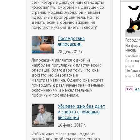
сети, которые диктуют нам стандарты
красоты? Мы смотрим на девушек со
страниц модных журналов и видим
идеальные пропорции тела. Но что
делать, если в обычной жизни не
помогают никакие диеты и спорт?
Последствия
Город:
липосакции
На фор
месяц
28 дек. 2017 г.
Сообще
Липосакция является одной из
Сказал(
наиболее популярных пластических
раза
операций благодаря тому, что она
Поблаг
достаточно безопасна и
раз в 1
малотравматична. Однако она может
приводить к различным значительным
42
осложнениям и нежелательным
побочным проявлениям.
Убираем жир без диет
и спорта с помощью
липсакции
16 февр. 2017 г.
Избыточная масса тела - одна из
острейших проблем современного