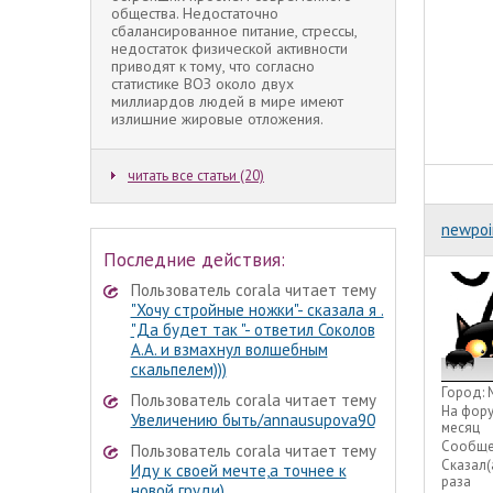
общества. Недостаточно
сбалансированное питание, стрессы,
недостаток физической активности
приводят к тому, что согласно
статистике ВОЗ около двух
миллиардов людей в мире имеют
излишние жировые отложения.
читать все статьи (20)
newpoi
Последние действия:
Пользователь corala читает тему
"Хочу стройные ножки"- сказала я .
"Да будет так "- ответил Соколов
А.А. и взмахнул волшебным
скальпелем)))
Город:
Пользователь corala читает тему
На фор
Увеличению быть/annausupova90
месяц
Сообще
Пользователь corala читает тему
Сказал(
Иду к своей мечте,а точнее к
раза
новой груди)