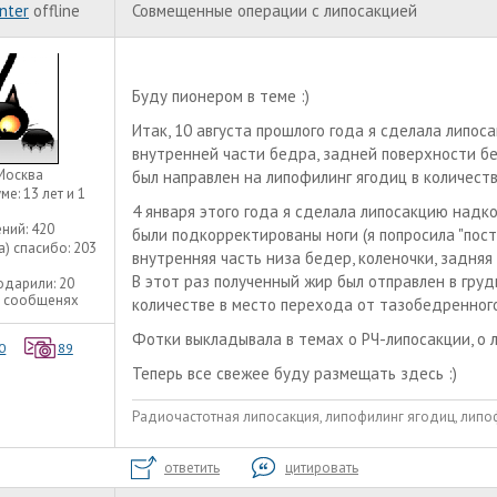
nter
offline
Совмещенные операции с липосакцией
Буду пионером в теме :)
Итак, 10 августа прошлого года я сделала липос
внутренней части бедра, задней поверхности бе
Москва
был направлен на липофилинг ягодиц в количеств
уме:
13 лет и 1
4 января этого года я сделала липосакцию надк
ний:
420
были подкорректированы ноги (я попросила "постр
а) спасибо:
203
внутренняя часть низа бедер, коленочки, задняя
В этот раз полученный жир был отправлен в груд
одарили:
20
8 сообщенях
количестве в место перехода от тазобедренного с
Фотки выкладывала в темах о РЧ-липосакции, о 
0
89
Теперь все свежее буду размещать здесь :)
Радиочастотная липосакция, липофилинг ягодиц, липоф
ответить
цитировать