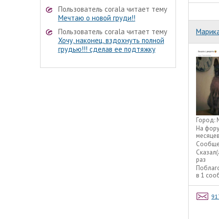
Пользователь corala читает тему
Мечтаю о новой груди!!
Пользователь corala читает тему
Марик
Хочу, наконец, вздохнуть полной
грудью!!! сделав ее подтяжку
Город:
На фор
месяце
Сообще
Сказал(
раз
Поблаг
в 1 со
91