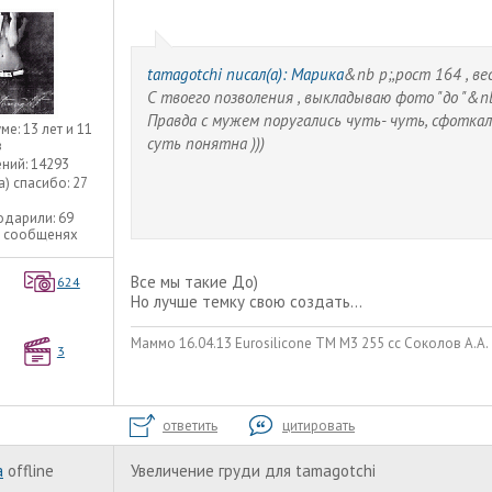
tamagotchi писал(а):
Марика
&nb p;,рост 164 , ве
С твоего позволения , выкладываю фото "до "&nb
Правда с мужем поругались чуть- чуть, сфоткал 
уме:
13 лет и 11
суть понятна )))
в
ний:
14293
а) спасибо:
27
одарили:
69
5 сообщенях
Все мы такие До)
624
Но лучше темку свою создать...
Маммо 16.04.13 Eurosilicone ТМ М3 255 сс Соколов А.А.
3
ответить
цитировать
а
offline
Увеличение груди для tamagotchi