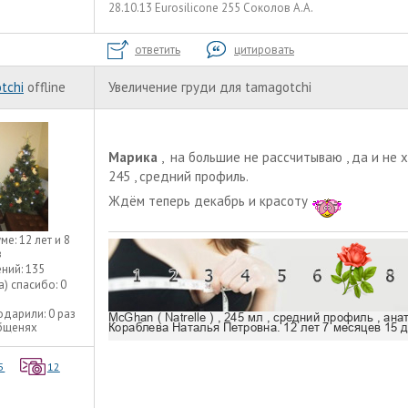
28.10.13 Eurosilicone 255 Соколов А.А.
ответить
цитировать
tchi
offline
Увеличение груди для tamagotchi
Марика
, на большие не рассчитываю , да и не хо
245 , средний профиль.
Ждём теперь декабрь и красоту
уме:
12 лет и 8
в
ний:
135
а) спасибо:
0
одарили:
0 раз
общенях
5
12