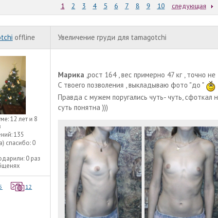
1
2
3
4
5
6
7
8
9
10
следующая
tchi
offline
Увеличение груди для tamagotchi
Марика
,рост 164 , вес примерно 47 кг , точно не
С твоего позволения , выкладываю фото "до "
Правда с мужем поругались чуть- чуть, сфоткал н
суть понятна )))
уме:
12 лет и 8
в
ний:
135
а) спасибо:
0
одарили:
0 раз
общенях
5
12