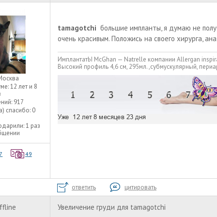
tamagotchi
большие импланты, я думаю не получ
очень красивым. Положись на своего хирурга, а
ИмплантатЫ McGhan — Natrelle компании Allergan inspir
Высокий профиль 4,6 см, 295мл. ,субмускулярный, пери
Москва
уме:
12 лет и 8
в
ний:
917
а) спасибо:
0
одарили:
1 раз
общении
7
49
ответить
цитировать
ffline
Увеличение груди для tamagotchi