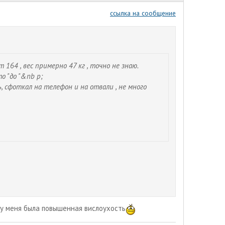
ссылка на сообщение
т 164 , вес примерно 47 кг , точно не знаю.
о "до "&nb p;
, сфоткал на телефон и на отвали , не много
у меня была повышенная вислоухость