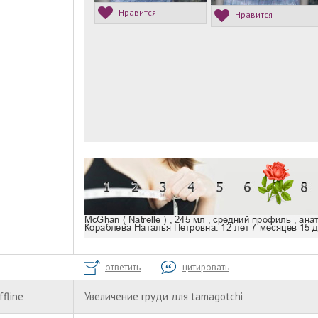
Нравится
Нравится
ответить
цитировать
ffline
Увеличение груди для tamagotchi