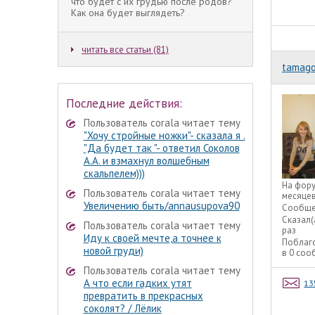
что будет с их грудью после родов?
Как она будет выглядеть?
читать все статьи (81)
tamago
Последние действия:
Пользователь corala читает тему
"Хочу стройные ножки"- сказала я .
"Да будет так "- ответил Соколов
А.А. и взмахнул волшебным
скальпелем)))
На фор
Пользователь corala читает тему
месяце
Увеличению быть/annausupova90
Сообще
Сказал(
Пользователь corala читает тему
раз
Иду к своей мечте,а точнее к
Поблаг
новой груди)
в 0 со
Пользователь corala читает тему
А что если гадких утят
13
превратить в прекрасных
соколят? / Лёлик