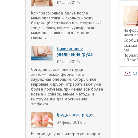
04 авг. 2017 г.
Компрессионное белье после
маммопластики — сколько носить
бандаж (бюстгальтер или спортивный
топ / лифчик, корсет, чулки) после
На фор
маммопластики и когда можно
месяце
снимать.
Сообще
Сказал(
Силиконовое
раз
увеличение груди
Поблаг
в 0 со
04 авг. 2017 г.
Сегодня увеличение груди
13
анатомической формы - это
заурядная операция, которую все
мировые хирурги отрабатывают уже
более полувека, применяя всё более
новые и совершенные методы и
инструменты для достижения
эффекта.
Грудь после родов
24 февр. 2016 г.
Многих девушек интересует вопрос,