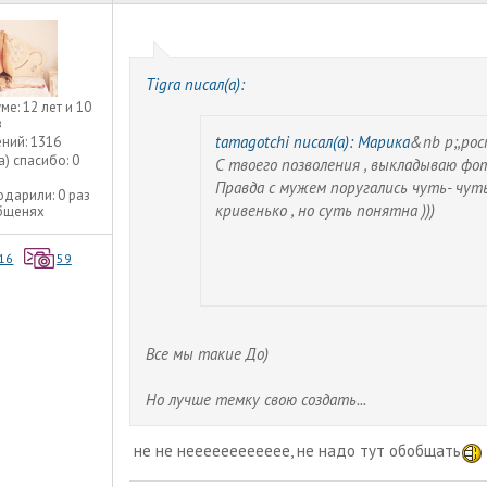
Tigra писал(а):
уме:
12 лет и 10
в
tamagotchi писал(а):
Марика
&nb p;,рос
ний:
1316
а) спасибо:
0
С твоего позволения , выкладываю фот
Правда с мужем поругались чуть- чуть
одарили:
0 раз
кривенько , но суть понятна )))
общенях
16
59
Все мы такие До)
Но лучше темку свою создать...
не не нееееееееееее, не надо тут обобщать