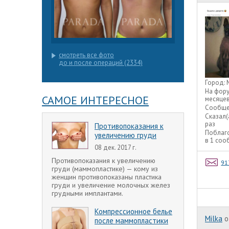
смотреть все фото
до и после операций (2334)
Город:
На фор
САМОЕ ИНТЕРЕСНОЕ
месяце
Сообще
Сказал(
раз
Противопоказания к
Поблаг
увеличению груди
в 1 со
08 дек. 2017 г.
Противопоказания к увеличению
91
груди (маммопластике) — кому из
женщин противопоказаны пластика
груди и увеличение молочных желез
грудными имплантами.
Компрессионное белье
Milka
o
после маммопластики