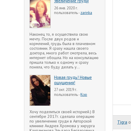
Увеличение груди
26 янв. 2020 г.
пользователь -
zarinka
Наконец то, я осуществила свою
мечту. После двух родов и
кормлений, грудь была в плачевном
состоянии. Я сразу нашла своего
доктора, много работ смотрела, весь
интернет обошла. Но на консультацию
пришла только к одному и сразу
поняла, что буду делать у...
Новая грудь! Новые
ощущения!
27 окт. 2019 г.
пользователь -
Ксю
Хочу поделиться своей историей.) В
сентябре 2017г. сделала операцию
по увеличению груди в Авторской
Tigra
o
клинике Андрея Хромова у хирурга
Кахраманова Эльдара Бегларовича.