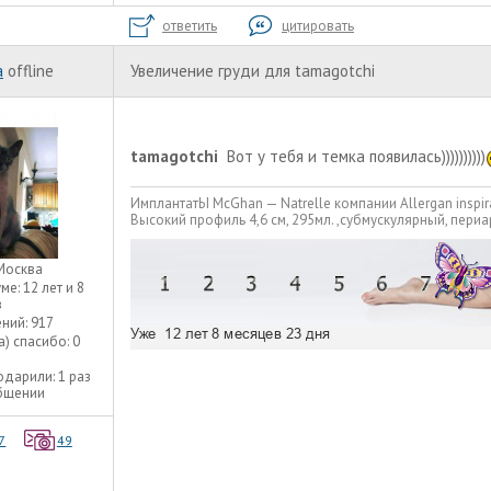
ответить
цитировать
а
offline
Увеличение груди для tamagotchi
tamagotchi
Вот у тебя и темка появилась))))))))))
ИмплантатЫ McGhan — Natrelle компании Allergan inspir
Высокий профиль 4,6 см, 295мл. ,субмускулярный, пери
Москва
уме:
12 лет и 8
в
ний:
917
а) спасибо:
0
одарили:
1 раз
общении
7
49