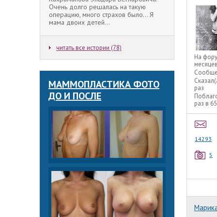
Очень долго решалась на такую
операцию, много страхов было... Я
мама двоих детей...
читать все истории (78)
На фор
месяце
Сообще
Сказал(
МАММОПЛАСТИКА ФОТО
раз
ДО И ПОСЛЕ
Поблаг
раз в 6
14293
5
Марик