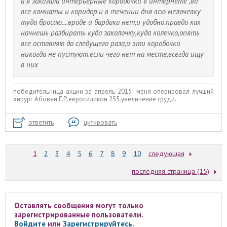
а я заказала интерьерные коробочки в интернете ,во
все комнаты и коридор.и в течении дня всю мелочевку
туда бросаю....вроде и бардака нет,и удобно.правда как
начнешь разбирать куда заколочку,куда колечко,опять
все оставляю до следущего раза,и эти коробочки
никогда не пустуют.если чего нет на месте,всегда ищу
в них
победительница акции за апрель 2015! меня оперировал лучший
хирург Абовян Г.Р.евросиликон 255.увеличение груди.
ответить
цитировать
1
2
3
4
5
6
7
8
9
10
следующая
последняя страница (15)
Оставлять сообщения могут только
зарегистрированные пользователи.
Войдите
или
Зарегистрируйтесь
.