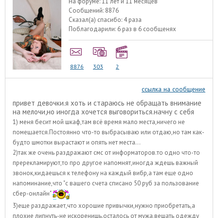
На форуме:
11 лет и 11 месяцев
Сообщений:
8876
Сказал(а) спасибо:
4 раза
Поблагодарили:
6 раз в 6 сообщенях
8876
303
2
ссылка на сообщение
привет девочки.я хоть и стараюсь не обращать внимание
на мелочи,но иногда хочется выговориться.начну с себя
1) меня бесит мой шкаф,там всё время мало места,ничего не
помещается.Постоянно что-то выбрасываю или отдаю,но там как-
будто шмотки вырастают и опять нет места...
2)так же очень раздражают смс от информаторов.то одно что-то
пререкламируют,то про другое напомнят,иногда ждешь важный
звонок,кидаешься к телефону на каждый вибр,а там еще одно
напоминание,что "с вашего счета списано 50 руб за пользование
сбер-онлайн"
3)еще раздражает,что хорошие привычки,нужно приобретать,а
плохие липнуть-не искоренишь.осталось от мужа,вешать одежду