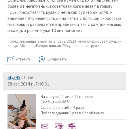
ОБЖшник говорил,что голове нужен отдых от мыслей,тем
более от негативных,и советовал когда лезет в голову
чушь, представлять кулак с неба,как буд-то он БАМС и
вышибает эту нелепость,и она летит с большой скоростью
из головы,и разбивается вдребезки.и так с каждой мыслью
и каждый раз.мне уже 10 лет помогает
победительница акции за апрель 2015! меня оперировал лучший
хирург Абовян Г.Р.евросиликон 255.увеличение груди.
ответить
цитировать
alyа45
offline
28 авг. 2014 г., 7:40:01
На форуме:
11 лет и 11 месяцев
Сообщений:
8876
Сказал(а) спасибо:
4 раза
Поблагодарили:
6 раз в 6 сообщенях