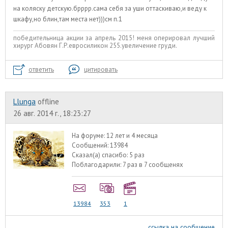
на коляску детскую.брррр.сама себя за уши оттаскиваю,и веду к
шкафу,но блин,там места нет)))см п.1
победительница акции за апрель 2015! меня оперировал лучший
хирург Абовян Г.Р.евросиликон 255.увеличение груди.
ответить
цитировать
Llunga
offline
26 авг. 2014 г., 18:23:27
На форуме:
12 лет и 4 месяца
Сообщений:
13984
Сказал(а) спасибо:
5 раз
Поблагодарили:
7 раз в 7 сообщенях
13984
353
1
ссылка на сообщение