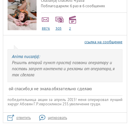
Сказал(а) спасибо:
4 раза
Поблагодарили:
6 раз в 6 сообщенях
8876
303
2
ссылка на сообщение
Anima писал(а):
Решить второй пункт просто) позвони оператору и
поставь запрет контента и рекламы от оператора, я
так сделала
ой спасибо,я не знала.обязательно сделаю
победительница акции за апрель 2015! меня оперировал лучший
хирург Абовян Г.Р.евросиликон 255.увеличение груди.
ответить
цитировать