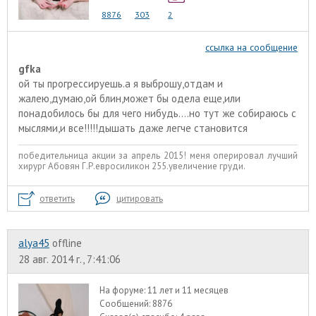
8876
303
2
ссылка на сообщение
gfka
ой ты прогрессируешь.а я выброшу,отдам и
жалею,думаю,ой блин,может бы одела еще,или
понадобилось бы для чего нибудь....но тут же собираюсь с
мыслями,и все!!!!!дышать даже легче становится
победительница акции за апрель 2015! меня оперировал лучший
хирург Абовян Г.Р.евросиликон 255.увеличение груди.
ответить
цитировать
alyа45
offline
28 авг. 2014 г., 7:41:06
На форуме:
11 лет и 11 месяцев
Сообщений:
8876