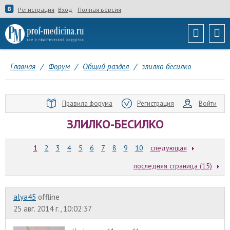
Регистрация
Вход
Полная версия
Главная
/
Форум
/
Общий раздел
/
злилко-бесилко
Правила форума
Регистрация
Войти
ЗЛИЛКО-БЕСИЛКО
1
2
3
4
5
6
7
8
9
10
следующая
последняя страница (15)
alyа45
offline
25 авг. 2014 г., 10:02:37