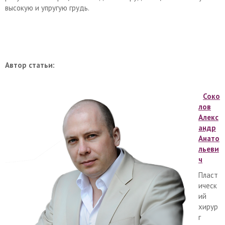
высокую и упругую грудь.
Автор статьи:
Соко
лов
Алекс
андр
Анато
льеви
ч
Пласт
ическ
ий
хирур
г