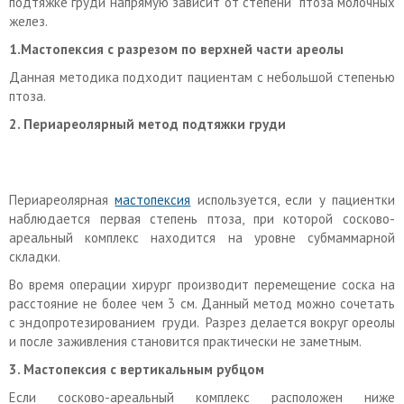
подтяжке груди напрямую зависит от степени птоза молочных
желез.
1.Мастопексия с разрезом по верхней части ареолы
Данная методика подходит пациентам с небольшой степенью
птоза.
2. Периареолярный метод подтяжки груди
Периареолярная
мастопексия
используется, если у пациентки
наблюдается первая степень птоза, при которой сосково-
ареальный комплекс находится на уровне субмаммарной
складки.
Во время операции хирург производит перемещение соска на
расстояние не более чем 3 см. Данный метод можно сочетать
с эндопротезированием груди. Разрез делается вокруг ореолы
и после заживления становится практически не заметным.
3. Мастопексия с вертикальным рубцом
Если сосково-ареальный комплекс расположен ниже