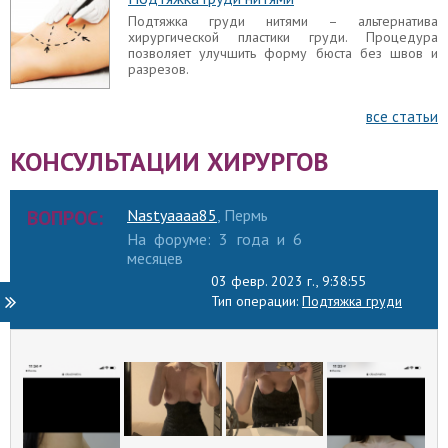
Подтяжка груди нитями – альтернатива
хирургической пластики груди. Процедура
позволяет улучшить форму бюста без швов и
разрезов.
все статьи
КОНСУЛЬТАЦИИ ХИРУРГОВ
ВОПРОС:
Nastyaaaa85
, Пермь
На форуме: 3 года и 6
месяцев
03 февр. 2023 г., 9:38:55
Тип операции:
Подтяжка груди