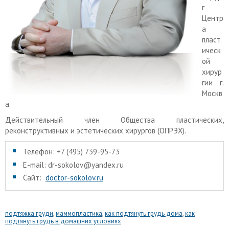
г
Центр
а
пласт
ическ
ой
хирур
гии г.
Москв
а
Действительный член Общества пластических,
реконструктивных и эстетических хирургов (ОПРЭХ).
Телефон: +7 (495) 739-95-73
E-mail: dr-sokolov@yandex.ru
Сайт:
doctor-sokolov.ru
подтяжка груди
,
маммопластика
,
как подтянуть грудь дома
,
как
подтянуть грудь в домашних условиях