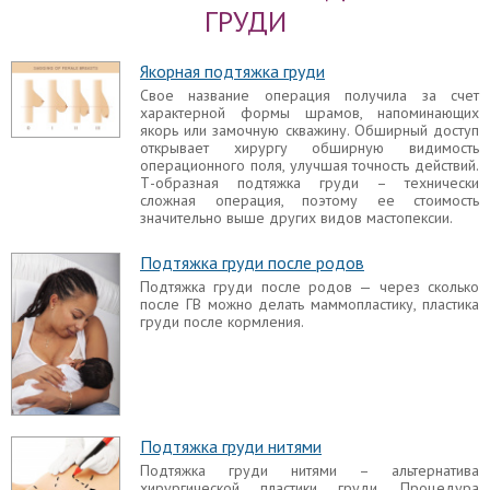
Подтягивающий крем для груди
ГРУДИ
Подтягивающий крем для груди давно
обосновался в бутиках всевозможных
Якорная подтяжка груди
косметических брендов. Это же относится к
всевозможным лосьонам, гелям, тонизирующей
Свое название операция получила за счет
воде и другим продуктом косметической
характерной формы шрамов, напоминающих
промышленности.
якорь или замочную скважину. Обширный доступ
открывает хирургу обширную видимость
Упражнения для подтяжки груди
операционного поля, улучшая точность действий.
Т-образная подтяжка груди – технически
Представление о том, что существуют
сложная операция, поэтому ее стоимость
эффективные упражнения для подтяжки груди
значительно выше других видов мастопексии.
или гимнастика, которая может решить проблему
провисшей груди, является в корне ошибочным.
Подтяжка груди после родов
Пластика груди под местным наркозом
Подтяжка груди после родов — через сколько
после ГВ можно делать маммопластику, пластика
Многие женщины, обдумывающие проведение
груди после кормления.
мастопексии, задаются вопросом: какой наркоз
при подтяжке груди лучше, можно ли обойтись
без общего обезболивания?
Шрамы после подтяжки груди
Почти все пациентки интересуются, не останутся
ли после мастопексии сильные рубцы, которые
Подтяжка груди нитями
отрицательно скажутся на внешнем виде бюста.
Подтяжка груди нитями – альтернатива
Это едва ли не первый вопрос, который они
хирургической пластики груди. Процедура