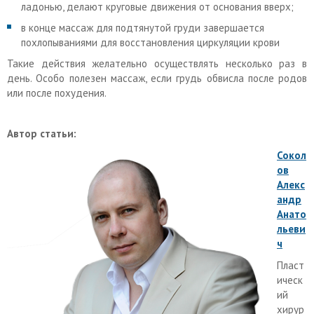
ладонью, делают круговые движения от основания вверх;
в конце массаж для подтянутой груди завершается
похлопываниями для восстановления циркуляции крови
Такие действия желательно осуществлять несколько раз в
день. Особо полезен массаж, если грудь обвисла после родов
или после похудения.
Автор статьи:
Сокол
ов
Алекс
андр
Анато
льеви
ч
Пласт
ическ
ий
хирур