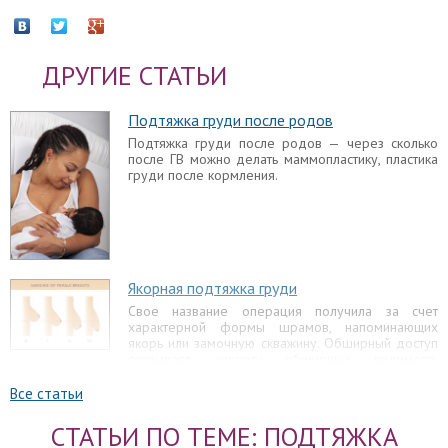
ДРУГИЕ СТАТЬИ
Подтяжка груди после родов
Подтяжка груди после родов — через сколько
после ГВ можно делать маммопластику, пластика
груди после кормления.
Якорная подтяжка груди
Свое название операция получила за счет
характерной формы шрамов, напоминающих
якорь или замочную скважину. Обширный доступ
открывает хирургу обширную видимость
операционного поля, улучшая точность действий.
Т-образная подтяжка груди – технически
Все статьи
сложная операция, поэтому ее стоимость
значительно выше других видов мастопексии.
СТАТЬИ ПО ТЕМЕ: ПОДТЯЖКА