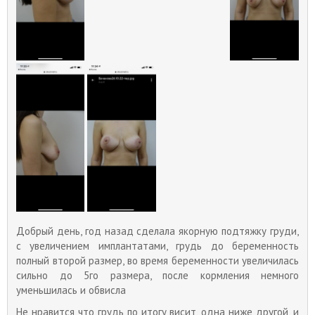
максимально быстро справиться с последствиями.
Добрый день, год назад сделала якорную подтяжку груди,
с увеличением имплантатами, грудь до беременность
полный второй размер, во время беременности увеличилась
сильно до 5го размера, после кормления немного
уменьшилась и обвисла
Не нравится что грудь по итогу висит, одна ниже другой, и