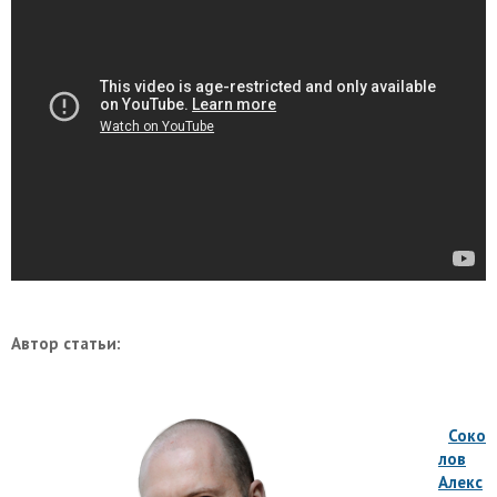
Автор статьи:
Соко
лов
Алекс