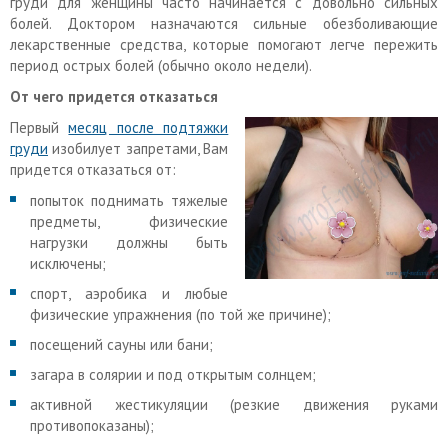
груди для женщины часто начинается с довольно сильных
болей. Доктором назначаются сильные обезболивающие
лекарственные средства, которые помогают легче пережить
период острых болей (обычно около недели).
От чего придется отказаться
Первый
месяц после подтяжки
груди
изобилует запретами, Вам
придется отказаться от:
попыток поднимать тяжелые
предметы, физические
нагрузки должны быть
исключены;
спорт, аэробика и любые
физические упражнения (по той же причине);
посещений сауны или бани;
загара в солярии и под открытым солнцем;
активной жестикуляции (резкие движения руками
противопоказаны);