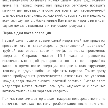
восстановление организма можно следуя всем предписаниям
врача. На первых порах вам придется регулярно посещать
клинику для перевязок и осмотров врача, для своевременной
диагностики возможных осложнений, которые хоть и редко, но
всё-таки случаются. Назначенные Вам визиты к врачу ни в коем
случае нельзя откладывать и тем более пропускать.
Первые дни после операции
Первый день после операции самый неприятный, вам придётся
провести его в стационаре, с установленной дренажной
трубкой для отвода крови и лимфы из места проведения
операции. Операция длится 1,5-3 часа и проводится
исключительно под общим наркозом, соответственно придётся
какое-то время после операции потерпеть головокружение,
тошноту и другие побочные эффекты наркоза. Также сразу
после пробуждения рекомендуется отказаться от утоления
жажды, вода может вызвать рвотный рефлекс. Вместо этого
медсестра может смочить вам губы жидкостью с помощью
ватного тампона или марлевой салфетки.
При мастопексии доктор делает надрезы непосредственно на
молочных железах, поэтому реабилитация после подтяжки