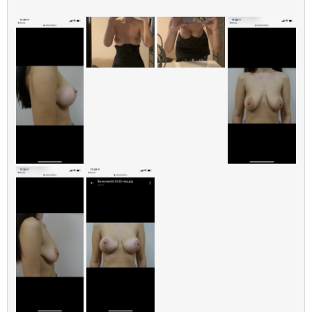
маммопластика, является самым
распространенным способ коррекции груди во
всём мире.
Липофилинг груди
Подтяжка груди без имплантов — можно ли
подтянуть грудь без имплантов, пластика
молочных желез с фото до и после
маммопластики.