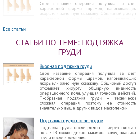
Свое название операция получила за счет
характерной формы шрамов, напоминающих
якорь или замочную скважину. Обширный доступ
открывает хирургу обширную видимость
операционного поля, улучшая точность действий.
Т-образная подтяжка груди – технически
Все статьи
сложная операция, поэтому ее стоимость
значительно выше других видов мастопексии.
СТАТЬИ ПО ТЕМЕ: ПОДТЯЖКА
Как подтянуть грудь
ГРУДИ
Некоторые женщины, стремясь снизить
финансовые расходы и не желая прибегать к
Якорная подтяжка груди
полноценной хирургической операции, ищут
альтернативные способы подтяжки груди в
Свое название операция получила за счет
домашних условиях без операции.
характерной формы шрамов, напоминающих
якорь или замочную скважину. Обширный доступ
Подтягивающий крем для груди
открывает хирургу обширную видимость
операционного поля, улучшая точность действий.
Подтягивающий крем для груди давно
Т-образная подтяжка груди – технически
обосновался в бутиках всевозможных
сложная операция, поэтому ее стоимость
косметических брендов. Это же относится к
значительно выше других видов мастопексии.
всевозможным лосьонам, гелям, тонизирующей
воде и другим продуктом косметической
промышленности.
Подтяжка груди после родов
Подтяжка груди после родов — через сколько
Упражнения для подтяжки груди
после ГВ можно делать маммопластику, пластика
груди после кормления.
Представление о том, что существуют