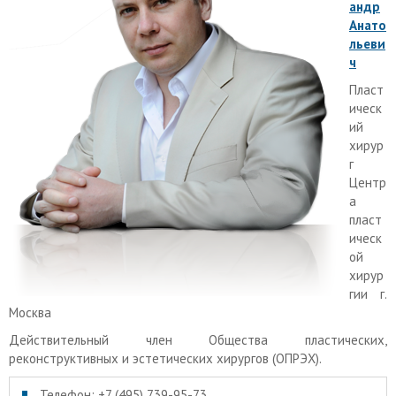
андр
Анато
льеви
ч
Пласт
ическ
ий
хирур
г
Центр
а
пласт
ическ
ой
хирур
гии г.
Москва
Действительный член Общества пластических,
реконструктивных и эстетических хирургов (ОПРЭХ).
Телефон: +7 (495) 739-95-73