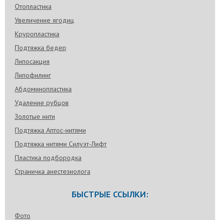
Отопластика
Увеличение ягодиц
Круропластика
Подтяжка бедер
Липосакция
Липофилинг
Абдоминопластика
Удаление рубцов
Золотые нити
Подтяжка Аптос-нитями
Подтяжка нитями Силуэт-Лифт
Пластика подбородка
Страничка анестезиолога
БЫСТРЫЕ ССЫЛКИ:
Фото